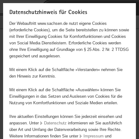
P
Portalübergreifende
o
H
Navigation
Datenschutzhinweis für Cookies
r
a
S
Bürgerschaftliches Engagement
Der Webauftritt www.sachsen.de nutzt eigene Cookies
t
u
e
(erforderliche Cookies), um die Seite bereitstellen zu können sowie
a
p
r
mit Ihrer Einwilligung Cookies für Komfortfunktionen und Cookies
l
t
v
Hauptinhalt
Engagementbörse
von Social Media Dienstleistern. Erforderliche Cookies werden
ü
i
i
ohne Ihre Einwilligung auf Grundlage von § 25 Abs. 2 Nr. 2 TTDSG
b
n
c
gespeichert und ausgelesen.
e
h
e
Ergebnisse auf Karte anzeigen
r
a
Mit einem Klick auf die Schaltfläche »Verstanden« nehmen Sie
g
l
den Hinweis zur Kenntnis.
r
t
Alles
Initiativen
Projekte
e
Mit einem Klick auf die Schaltfläche »Auswählen« können Sie
Nach Alphabet
Nach Postleitzahl
i
Einwilligungen in das Setzen und Auslesen von Cookies für die
Nutzung von Komfortfunktionen und Soziale Medien erteilen.
f
e
Ihre aktuellen Einstellungen können Sie jederzeit einsehen und
628 Suchergebnisse
n
anpassen. Unter
Datenschutz
informieren wir Sie ausführlich
d
über Art und Umfang der Datenverarbeitung sowie Ihre Rechte.
Zeugen der Flucht
e
Weitere Informationen finden Sie unter
Impressum
und
N