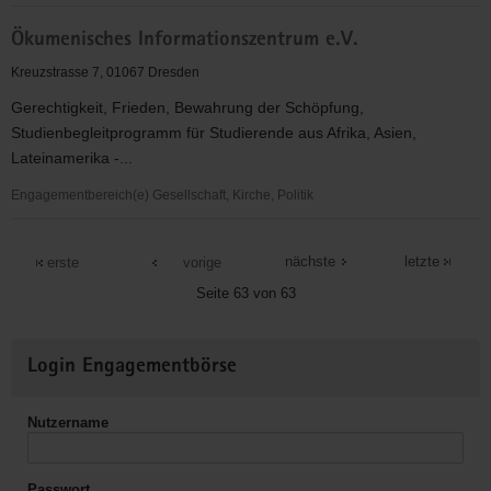
Ökumenische
Ökumenisches Informationszentrum e.V.
Seniorenhilfe
Dresden
Kreuzstrasse 7, 01067 Dresden
e.V.
Gerechtigkeit, Frieden, Bewahrung der Schöpfung,
Studienbegleitprogramm für Studierende aus Afrika, Asien,
Lateinamerika -...
Engagementbereich(e) Gesellschaft, Kirche, Politik
Ökumenisches
Informationszentrum
nächste
letzte
erste
vorige
e.V.
Seite 63 von 63
Weitere
Login Engagementbörse
Informationen
Nutzername
Passwort