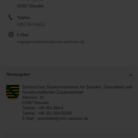
01097 Dresden
Telefon:
0351 564-58611
E-Mail
engagementboerse@sms.sachsen.de
Service
Herausgeber
Sächsisches Staatsministerium für Soziales, Gesundheit und
Gesellschaftlichen Zusammenhalt
Albertstr. 10
01097
Dresden
Telefon:
+49 351 564-0
Telefax:
+49 351 564-55060
E-Mail:
poststelle@sms.sachsen.de