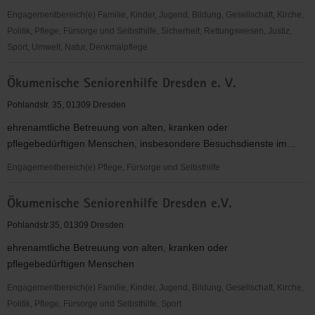
Engagementbereich(e) Familie, Kinder, Jugend, Bildung, Gesellschaft, Kirche,
Politik, Pflege, Fürsorge und Selbsthilfe, Sicherheit, Rettungswesen, Justiz,
Sport, Umwelt, Natur, Denkmalpflege
Zweiradselbsthilfewerkstatt
Ökumenische Seniorenhilfe Dresden e. V.
Dresden
e.V.
Pohlandstr. 35, 01309 Dresden
ehrenamtliche Betreuung von alten, kranken oder
pflegebedürftigen Menschen, insbesondere Besuchsdienste im...
Engagementbereich(e) Pflege, Fürsorge und Selbsthilfe
Ökumenische
Ökumenische Seniorenhilfe Dresden e.V.
Seniorenhilfe
Dresden
Pohlandstr.35, 01309 Dresden
e.
ehrenamtliche Betreuung von alten, kranken oder
V.
pflegebedürftigen Menschen
Engagementbereich(e) Familie, Kinder, Jugend, Bildung, Gesellschaft, Kirche,
Politik, Pflege, Fürsorge und Selbsthilfe, Sport