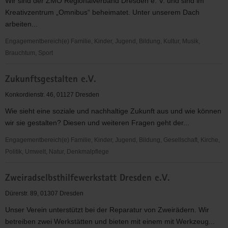
Wir sind der ZMO Regionalverband Dresden e. V. und sind im
Kreativzentrum „Omnibus“ beheimatet. Unter unserem Dach
arbeiten...
Engagementbereich(e) Familie, Kinder, Jugend, Bildung, Kultur, Musik,
Brauchtum, Sport
ZMO-
Zukunftsgestalten e.V.
Regionalverband
Dresden
Konkordienstr. 46, 01127 Dresden
e.
Wie sieht eine soziale und nachhaltige Zukunft aus und wie können
V.
wir sie gestalten? Diesen und weiteren Fragen geht der...
Engagementbereich(e) Familie, Kinder, Jugend, Bildung, Gesellschaft, Kirche,
Politik, Umwelt, Natur, Denkmalpflege
Zukunftsgestalten
Zweiradselbsthilfewerkstatt Dresden e.V.
e.V.
Dürerstr. 89, 01307 Dresden
Unser Verein unterstützt bei der Reparatur von Zweirädern. Wir
betreiben zwei Werkstätten und bieten mit einem mit Werkzeug...