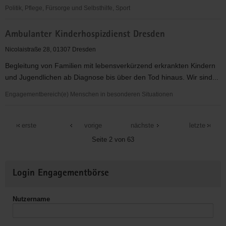
Politik, Pflege, Fürsorge und Selbsthilfe, Sport
Ambulanter
Ambulanter Kinderhospizdienst Dresden
Hospiz-
und
Nicolaistraße 28, 01307 Dresden
Palliativberatungsdienst
Begleitung von Familien mit lebensverkürzend erkrankten Kindern
der
und Jugendlichen ab Diagnose bis über den Tod hinaus. Wir sind...
Ev.-
Luth.
Engagementbereich(e) Menschen in besonderen Situationen
Diakonissenanstalt
Ambulanter
Dresden
Kinderhospizdienst
erste
vorige
nächste
letzte
e.V.
Dresden
Seite 2 von 63
Weitere
Login Engagementbörse
Informationen
Nutzername