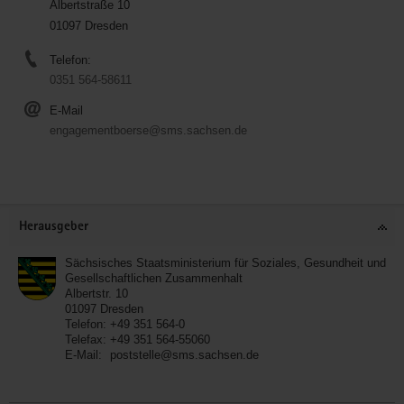
Albertstraße 10
01097 Dresden
Telefon:
0351 564-58611
E-Mail
engagementboerse@sms.sachsen.de
Service
Herausgeber
Sächsisches Staatsministerium für Soziales, Gesundheit und
Gesellschaftlichen Zusammenhalt
Albertstr. 10
01097
Dresden
Telefon:
+49 351 564-0
Telefax:
+49 351 564-55060
E-Mail:
poststelle@sms.sachsen.de