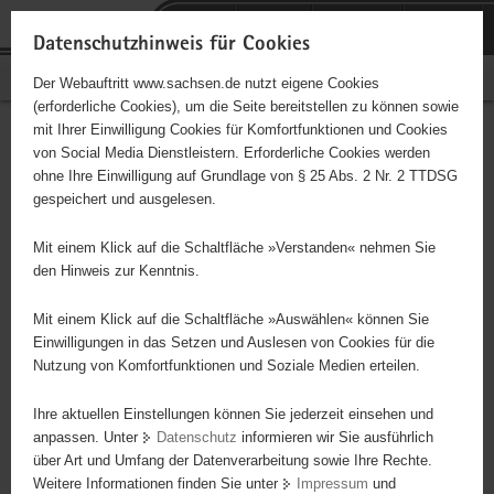
P
Portalübergreifende
o
H
Navigation
Datenschutzhinweis für Cookies
r
a
S
Bürgerschaftliches Engagement
Der Webauftritt www.sachsen.de nutzt eigene Cookies
t
u
e
(erforderliche Cookies), um die Seite bereitstellen zu können sowie
a
p
r
mit Ihrer Einwilligung Cookies für Komfortfunktionen und Cookies
l
t
v
Hauptinhalt
Engagementbörse
von Social Media Dienstleistern. Erforderliche Cookies werden
ü
i
i
ohne Ihre Einwilligung auf Grundlage von § 25 Abs. 2 Nr. 2 TTDSG
b
n
c
gespeichert und ausgelesen.
e
h
e
Ergebnisse auf Karte anzeigen
r
a
Mit einem Klick auf die Schaltfläche »Verstanden« nehmen Sie
g
l
den Hinweis zur Kenntnis.
r
t
Alles
Initiativen
Projekte
e
Mit einem Klick auf die Schaltfläche »Auswählen« können Sie
Nach Alphabet
Nach Postleitzahl
i
Einwilligungen in das Setzen und Auslesen von Cookies für die
Nutzung von Komfortfunktionen und Soziale Medien erteilen.
f
e
Ihre aktuellen Einstellungen können Sie jederzeit einsehen und
626 Suchergebnisse
n
anpassen. Unter
Datenschutz
informieren wir Sie ausführlich
d
über Art und Umfang der Datenverarbeitung sowie Ihre Rechte.
AEGEE-Dresden e.V.
e
Weitere Informationen finden Sie unter
Impressum
und
N