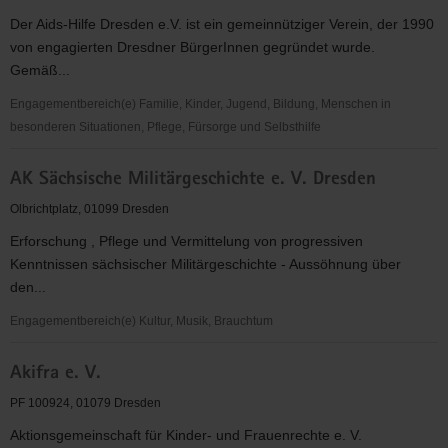
Der Aids-Hilfe Dresden e.V. ist ein gemeinnütziger Verein, der 1990
von engagierten Dresdner BürgerInnen gegründet wurde.
Gemäß...
Engagementbereich(e) Familie, Kinder, Jugend, Bildung, Menschen in
besonderen Situationen, Pflege, Fürsorge und Selbsthilfe
Aids-
AK Sächsische Militärgeschichte e. V. Dresden
Hilfe
Dresden
Olbrichtplatz, 01099 Dresden
e.V.
Erforschung , Pflege und Vermittelung von progressiven
Kenntnissen sächsischer Militärgeschichte - Aussöhnung über
den...
Engagementbereich(e) Kultur, Musik, Brauchtum
AK
Akifra e. V.
Sächsische
Militärgeschichte
PF 100924, 01079 Dresden
e.
Aktionsgemeinschaft für Kinder- und Frauenrechte e. V.
V.