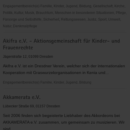
Dresden
Engagementbereich(e) Familie, Kinder, Jugend, Bildung, Gesellschaft, Kirche,
Politik, Kultur, Musik, Brauchtum, Menschen in besonderen Situationen, Pflege,
Fürsorge und Selbsthilfe, Sicherheit, Rettungswesen, Justiz, Sport, Umwelt,
Natur, Denkmalpflege
Akifra
Akifra e.V. - Aktionsgemeinschaft für Kinder- und
e.
Frauenrechte
V.
Jägerstraße 12, 01099 Dresden
Akifra e.V. ist ein Dresdner Verein, welcher sich der internationalen
Kooperation mit Graswurzelorganisationen in Kenia und...
Engagementbereich(e) Familie, Kinder, Jugend, Bildung
Akifra
Akkamerata e.V.
e.V.
-
Lübecker Straße 69, 01157 Dresden
Aktionsgemeinschaft
Seit 2006 finden sich begeisterte Liebhaber des Akkordeons bei
für
AKKAMERATA e.V. zusammen, um gemeinsam zu musizieren. Wir
Kinder-
sind...