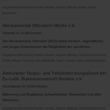
und
Frauenrechte
Engagementbereich(e) Familie, Kinder, Jugend, Bildung, Kultur, Musik,
Brauchtum
Akkamerata
Akrobatenclub Ottendorf-Okrilla e.V.
e.V.
Hüblerstr. 41, 01309 Dresden
Der Akrobatenclub Ottendorf (ACO) bietet Kindern, Jugendlichen
und jungen Erwachsenen die Möglichkeit der sportlichen...
Engagementbereich(e) Familie, Kinder, Jugend, Bildung, Gesellschaft, Kirche,
Politik, Pflege, Fürsorge und Selbsthilfe, Sport, Umwelt, Natur, Denkmalpflege
Akrobatenclub
Ambulanter Hospiz- und Palliativberatungsdienst der
Ottendorf-
Ev.-Luth. Diakonissenanstalt Dresden e.V.
Okrilla
e.V.
Holzhofgasse 29, 01099 Dresden
Betreuung und Begleitung Schwerkranker, Sterbender und alter
Menschen
Engagementbereich(e) Familie, Kinder, Jugend, Bildung, Gesellschaft, Kirche,