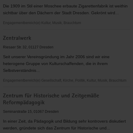
Zionskirche
Die 1909 im Stil einer Moschee erbaute Zigarettenfabrik ist weithin
sichtbar über den Dächern der Stadt Dresden. Gekrönt wird...
Engagementbereich(e) Kultur, Musik, Brauchtum
Yenidze-
Zentralwerk
Theater-
und
Riesaer Str. 32, 01127 Dresden
Veranstaltungs
Seit unserer Vereinsgründung im Jahr 2006 sind wir eine
gGmbH
heterogene Gruppe von Kulturschaffenden, die in ihrem
Selbstverständnis...
Engagementbereich(e) Gesellschaft, Kirche, Politik, Kultur, Musik, Brauchtum
Zentralwerk
Zentrum für Historische und Zeitgemäße
Reformpädagogik
Seminarstraße 15, 01067 Dresden
In einer Zeit, da Pädagogik und Bildung sehr kontrovers diskutiert
werden, gründete sich das Zentrum für Historische und...