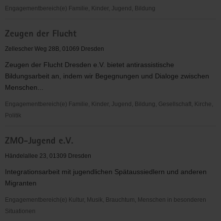
Engagementbereich(e) Familie, Kinder, Jugend, Bildung
Zentrum
Zeugen der Flucht
für
Historische
Zellescher Weg 28B, 01069 Dresden
und
Zeugen der Flucht Dresden e.V. bietet antirassistische
Zeitgemäße
Bildungsarbeit an, indem wir Begegnungen und Dialoge zwischen
Reformpädagogik
Menschen...
Engagementbereich(e) Familie, Kinder, Jugend, Bildung, Gesellschaft, Kirche,
Politik
Zeugen
ZMO-Jugend e.V.
der
Flucht
Händelallee 23, 01309 Dresden
Integrationsarbeit mit jugendlichen Spätaussiedlern und anderen
Migranten
Engagementbereich(e) Kultur, Musik, Brauchtum, Menschen in besonderen
Situationen