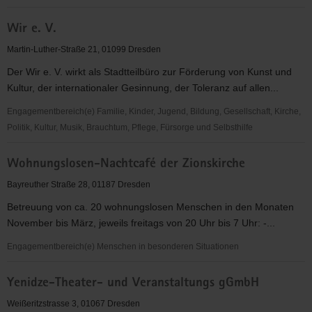
Wir
Wir e. V.
AG
Martin-Luther-Straße 21, 01099 Dresden
Der Wir e. V. wirkt als Stadtteilbüro zur Förderung von Kunst und
Kultur, der internationaler Gesinnung, der Toleranz auf allen...
Engagementbereich(e) Familie, Kinder, Jugend, Bildung, Gesellschaft, Kirche,
Politik, Kultur, Musik, Brauchtum, Pflege, Fürsorge und Selbsthilfe
Wir
Wohnungslosen-Nachtcafé der Zionskirche
e.
V.
Bayreuther Straße 28, 01187 Dresden
Betreuung von ca. 20 wohnungslosen Menschen in den Monaten
November bis März, jeweils freitags von 20 Uhr bis 7 Uhr: -...
Engagementbereich(e) Menschen in besonderen Situationen
Wohnungslosen-
Yenidze-Theater- und Veranstaltungs gGmbH
Nachtcafé
der
Weißeritzstrasse 3, 01067 Dresden