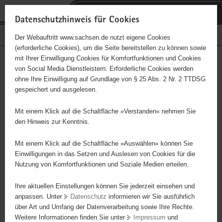
P
Portalübergreifende
o
H
Navigation
Datenschutzhinweis für Cookies
r
a
S
Bürgerschaftliches Engagement
Der Webauftritt www.sachsen.de nutzt eigene Cookies
t
u
e
(erforderliche Cookies), um die Seite bereitstellen zu können sowie
a
p
r
mit Ihrer Einwilligung Cookies für Komfortfunktionen und Cookies
l
t
v
Hauptinhalt
Engagementbörse
von Social Media Dienstleistern. Erforderliche Cookies werden
ü
i
i
ohne Ihre Einwilligung auf Grundlage von § 25 Abs. 2 Nr. 2 TTDSG
b
n
c
gespeichert und ausgelesen.
e
h
e
Ergebnisse auf Karte anzeigen
r
a
Mit einem Klick auf die Schaltfläche »Verstanden« nehmen Sie
g
l
den Hinweis zur Kenntnis.
r
t
Alles
Initiativen
Projekte
e
Mit einem Klick auf die Schaltfläche »Auswählen« können Sie
Nach Alphabet
Nach Postleitzahl
i
Einwilligungen in das Setzen und Auslesen von Cookies für die
Nutzung von Komfortfunktionen und Soziale Medien erteilen.
f
e
Ihre aktuellen Einstellungen können Sie jederzeit einsehen und
626 Suchergebnisse
n
anpassen. Unter
Datenschutz
informieren wir Sie ausführlich
d
über Art und Umfang der Datenverarbeitung sowie Ihre Rechte.
Willkommen in Johannstadt e. V.
e
Weitere Informationen finden Sie unter
Impressum
und
N