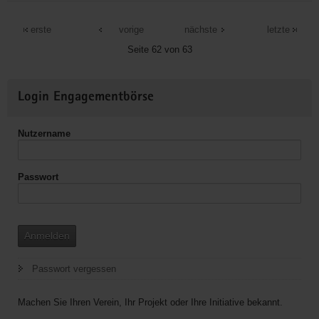
ZMO-
Jugend
erste
vorige
nächste
letzte
e.V.
Seite 62 von 63
Weitere
Login Engagementbörse
Informationen
Nutzername
Passwort
Anmelden
Passwort vergessen
Machen Sie Ihren Verein, Ihr Projekt oder Ihre Initiative bekannt.