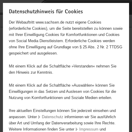
P
Portalübergreifende
o
H
Navigation
Datenschutzhinweis für Cookies
r
a
S
Bürgerschaftliches Engagement
Der Webauftritt www.sachsen.de nutzt eigene Cookies
t
u
e
(erforderliche Cookies), um die Seite bereitstellen zu können sowie
a
p
r
mit Ihrer Einwilligung Cookies für Komfortfunktionen und Cookies
l
t
v
Hauptinhalt
Engagementbörse
von Social Media Dienstleistern. Erforderliche Cookies werden
ü
i
i
ohne Ihre Einwilligung auf Grundlage von § 25 Abs. 2 Nr. 2 TTDSG
b
n
c
gespeichert und ausgelesen.
e
h
e
Ergebnisse auf Karte anzeigen
r
a
Mit einem Klick auf die Schaltfläche »Verstanden« nehmen Sie
g
l
den Hinweis zur Kenntnis.
r
t
Alles
Initiativen
Projekte
e
Mit einem Klick auf die Schaltfläche »Auswählen« können Sie
Nach Alphabet
Nach Postleitzahl
i
Einwilligungen in das Setzen und Auslesen von Cookies für die
Nutzung von Komfortfunktionen und Soziale Medien erteilen.
f
e
Ihre aktuellen Einstellungen können Sie jederzeit einsehen und
671 Suchergebnisse
n
anpassen. Unter
Datenschutz
informieren wir Sie ausführlich
d
über Art und Umfang der Datenverarbeitung sowie Ihre Rechte.
ADFC Sachsen e.V.
e
Weitere Informationen finden Sie unter
Impressum
und
N