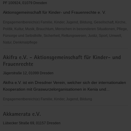
Militärgeschichte
PF 100924, 01079 Dresden
e.
Aktionsgemeinschaft für Kinder- und Frauenrechte e. V.
V.
Dresden
Engagementbereich(e) Familie, Kinder, Jugend, Bildung, Gesellschaft, Kirche,
Politik, Kultur, Musik, Brauchtum, Menschen in besonderen Situationen, Pflege,
Fürsorge und Selbsthilfe, Sicherheit, Rettungswesen, Justiz, Sport, Umwelt,
Natur, Denkmalpflege
Akifra
Akifra e.V. - Aktionsgemeinschaft für Kinder- und
e.
Frauenrechte
V.
Jägerstraße 12, 01099 Dresden
Akifra e.V. ist ein Dresdner Verein, welcher sich der internationalen
Kooperation mit Graswurzelorganisationen in Kenia und...
Engagementbereich(e) Familie, Kinder, Jugend, Bildung
Akifra
Akkamerata e.V.
e.V.
-
Lübecker Straße 69, 01157 Dresden
Aktionsgemeinschaft