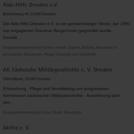
Aids-Hilfe Dresden e.V.
e.
V.
Bischofsweg 46, 01099 Dresden
Der Aids-Hilfe Dresden e.V. ist ein gemeinnütziger Verein, der 1990
von engagierten Dresdner BürgerInnen gegründet wurde.
Gemäß...
Engagementbereich(e) Familie, Kinder, Jugend, Bildung, Menschen in
besonderen Situationen, Pflege, Fürsorge und Selbsthilfe
Aids-
AK Sächsische Militärgeschichte e. V. Dresden
Hilfe
Dresden
Olbrichtplatz, 01099 Dresden
e.V.
Erforschung , Pflege und Vermittelung von progressiven
Kenntnissen sächsischer Militärgeschichte - Aussöhnung über
den...
Engagementbereich(e) Kultur, Musik, Brauchtum
AK
Akifra e. V.
Sächsische