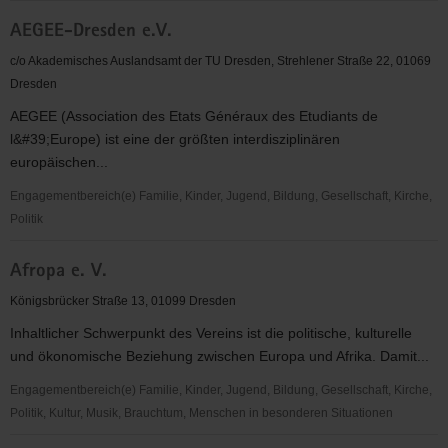
Adventjugend
AEGEE-Dresden e.V.
in
Sachsen
c/o Akademisches Auslandsamt der TU Dresden, Strehlener Straße 22, 01069
Dresden
AEGEE (Association des Etats Généraux des Etudiants de
l&#39;Europe) ist eine der größten interdisziplinären
europäischen...
Engagementbereich(e) Familie, Kinder, Jugend, Bildung, Gesellschaft, Kirche,
Politik
AEGEE-
Afropa e. V.
Dresden
e.V.
Königsbrücker Straße 13, 01099 Dresden
Inhaltlicher Schwerpunkt des Vereins ist die politische, kulturelle
und ökonomische Beziehung zwischen Europa und Afrika. Damit...
Engagementbereich(e) Familie, Kinder, Jugend, Bildung, Gesellschaft, Kirche,
Politik, Kultur, Musik, Brauchtum, Menschen in besonderen Situationen
Afropa