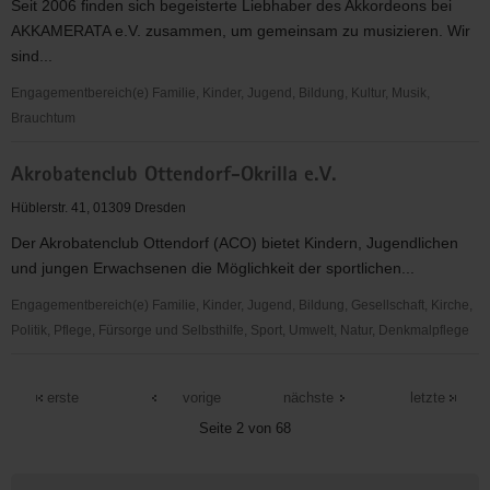
Seit 2006 finden sich begeisterte Liebhaber des Akkordeons bei
für
AKKAMERATA e.V. zusammen, um gemeinsam zu musizieren. Wir
Kinder-
sind...
und
Frauenrechte
Engagementbereich(e) Familie, Kinder, Jugend, Bildung, Kultur, Musik,
Brauchtum
Akkamerata
Akrobatenclub Ottendorf-Okrilla e.V.
e.V.
Hüblerstr. 41, 01309 Dresden
Der Akrobatenclub Ottendorf (ACO) bietet Kindern, Jugendlichen
und jungen Erwachsenen die Möglichkeit der sportlichen...
Engagementbereich(e) Familie, Kinder, Jugend, Bildung, Gesellschaft, Kirche,
Politik, Pflege, Fürsorge und Selbsthilfe, Sport, Umwelt, Natur, Denkmalpflege
Akrobatenclub
Ottendorf-
erste
vorige
nächste
letzte
Okrilla
Seite 2 von 68
e.V.
Weitere