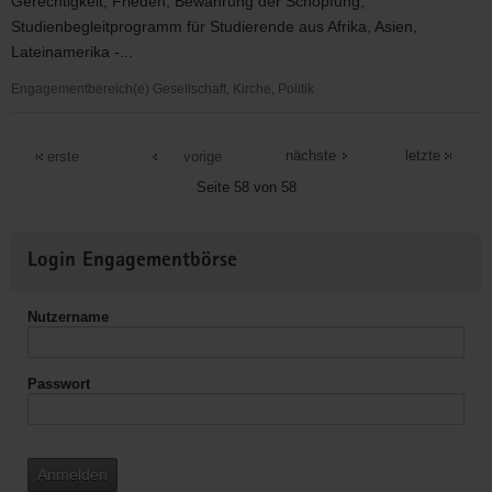
Gerechtigkeit, Frieden, Bewahrung der Schöpfung,
Studienbegleitprogramm für Studierende aus Afrika, Asien,
Lateinamerika -...
Engagementbereich(e) Gesellschaft, Kirche, Politik
Ökumenisches
Informationszentrum
nächste
letzte
erste
vorige
e.V.
Seite 58 von 58
Weitere
Login Engagementbörse
Informationen
Nutzername
Passwort
Anmelden