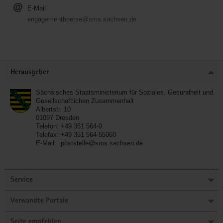
E-Mail
engagementboerse@sms.sachsen.de
Service
Herausgeber
Sächsisches Staatsministerium für Soziales, Gesundheit und
Gesellschaftlichen Zusammenhalt
Albertstr. 10
01097
Dresden
Telefon:
+49 351 564-0
Telefax:
+49 351 564-55060
E-Mail:
poststelle@sms.sachsen.de
Service
Verwandte Portale
Seite empfehlen