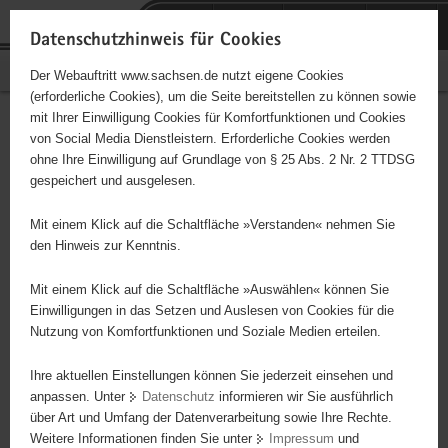
P
Portalübergreifende
o
H
Navigation
Datenschutzhinweis für Cookies
r
a
S
Bürgerschaftliches Engagement
Der Webauftritt www.sachsen.de nutzt eigene Cookies
t
u
e
(erforderliche Cookies), um die Seite bereitstellen zu können sowie
a
p
r
mit Ihrer Einwilligung Cookies für Komfortfunktionen und Cookies
l
t
v
Hauptinhalt
Engagementbörse
von Social Media Dienstleistern. Erforderliche Cookies werden
ü
i
i
ohne Ihre Einwilligung auf Grundlage von § 25 Abs. 2 Nr. 2 TTDSG
b
n
c
gespeichert und ausgelesen.
e
h
e
Ergebnisse auf Karte anzeigen
r
a
Mit einem Klick auf die Schaltfläche »Verstanden« nehmen Sie
g
l
den Hinweis zur Kenntnis.
r
t
Alles
Initiativen
Projekte
e
Mit einem Klick auf die Schaltfläche »Auswählen« können Sie
Nach Alphabet
Nach Postleitzahl
i
Einwilligungen in das Setzen und Auslesen von Cookies für die
Nutzung von Komfortfunktionen und Soziale Medien erteilen.
f
e
Ihre aktuellen Einstellungen können Sie jederzeit einsehen und
573 Suchergebnisse
n
anpassen. Unter
Datenschutz
informieren wir Sie ausführlich
d
über Art und Umfang der Datenverarbeitung sowie Ihre Rechte.
Zukunftsgestalten e.V.
e
Weitere Informationen finden Sie unter
Impressum
und
N