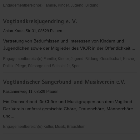
Engagementbereich(e) Familie, Kinder, Jugend, Bildung
Vivere
Vogtlandkreisjugendring e. V.
-
Leben
Anton-Kraus-Str. 31, 08529 Plauen
für
Vertretung von Bedürfnissen und Interessen von Kindern und
Vielfalt
Jugendlichen sowie der Mitglieder des VKJR in der Öffentlichkeit,...
und
Courage
Engagementbereich(e) Familie, Kinder, Jugend, Bildung, Gesellschaft, Kirche,
e.
Politik, Pflege, Fürsorge und Selbsthilfe, Sport
V.
Vogtlandkreisjugendring
Vogtländischer Sängerbund und Musikverein e.V.
e.
V.
Kastanienweg 11, 08529 Plauen
Ein Dachverband für Chöre und Musikgruppen aus dem Vogtland
Der Verein umfasst gemischte Chöre, Frauenchöre, Männerchöre
und...
Engagementbereich(e) Kultur, Musik, Brauchtum
Vogtländischer