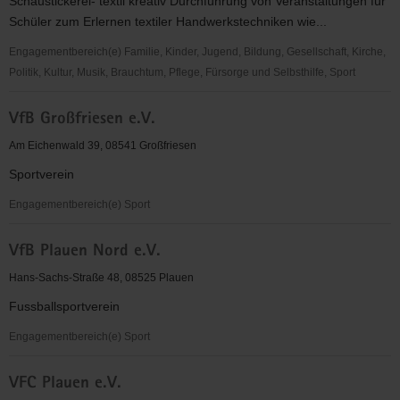
Schaustickerei- textil kreativ Durchführung von Veranstaltungen für
Förderer
Schüler zum Erlernen textiler Handwerkstechniken wie...
des
Vogtlandmuseums
Engagementbereich(e) Familie, Kinder, Jugend, Bildung, Gesellschaft, Kirche,
Plauen
Politik, Kultur, Musik, Brauchtum, Pflege, Fürsorge und Selbsthilfe, Sport
e.
Verein
V.
VfB Großfriesen e.V.
Vogtl.
Textilgeschichte
Am Eichenwald 39, 08541 Großfriesen
Plauen
Sportverein
e.
V.
Engagementbereich(e) Sport
VfB
VfB Plauen Nord e.V.
Großfriesen
e.V.
Hans-Sachs-Straße 48, 08525 Plauen
Fussballsportverein
Engagementbereich(e) Sport
VfB
VFC Plauen e.V.
Plauen