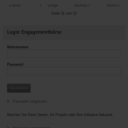
Sängerbund
erste
vorige
nächste
letzte
und
Seite 11 von 12
Musikverein
e.V.
Weitere
Login Engagementbörse
Informationen
Nutzername
Passwort
Anmelden
Passwort vergessen
Machen Sie Ihren Verein, Ihr Projekt oder Ihre Initiative bekannt.