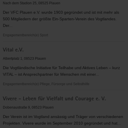
Nord
Nach dem Stadion 25, 08525 Plauen
e.V.
Der VFC Plauen e.V. wurde 1903 gegründet und ist mit mehr als
500 Mitgliedern der größte Ein-Sparten-Verein des Vogtlandes.
Der...
Engagementbereich(e) Sport
VFC
Vital e.V.
Plauen
e.V.
Albertplatz 1, 08523 Plauen
Die Vogtländische Initiative für Teilhabe und Aktives Leben – kurz
VITAL – ist Ansprechpartner für Menschen mit einer...
Engagementbereich(e) Pflege, Fürsorge und Selbsthilfe
Vital
Vivere - Leben für Vielfalt und Courage e. V.
e.V.
Dobenaustraße 9, 08523 Plauen
Der Verein ist im Vogtland ansässig und Träger von verschiedenen
Projekten. Vivere wurde im September 2010 gegründet und hat...