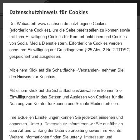
P
Portalübergreifende
o
H
Navigation
Datenschutzhinweis für Cookies
r
a
S
Bürgerschaftliches Engagement
Der Webauftritt www.sachsen.de nutzt eigene Cookies
t
u
e
(erforderliche Cookies), um die Seite bereitstellen zu können sowie
a
p
r
mit Ihrer Einwilligung Cookies für Komfortfunktionen und Cookies
l
t
v
Hauptinhalt
Engagementbörse
von Social Media Dienstleistern. Erforderliche Cookies werden
ü
i
i
ohne Ihre Einwilligung auf Grundlage von § 25 Abs. 2 Nr. 2 TTDSG
b
n
c
gespeichert und ausgelesen.
e
h
e
Ergebnisse auf Karte anzeigen
r
a
Mit einem Klick auf die Schaltfläche »Verstanden« nehmen Sie
g
l
den Hinweis zur Kenntnis.
r
t
Alles
Initiativen
Projekte
e
Mit einem Klick auf die Schaltfläche »Auswählen« können Sie
Nach Alphabet
Nach Postleitzahl
i
Einwilligungen in das Setzen und Auslesen von Cookies für die
Nutzung von Komfortfunktionen und Soziale Medien erteilen.
f
e
Ihre aktuellen Einstellungen können Sie jederzeit einsehen und
116 Suchergebnisse
n
anpassen. Unter
Datenschutz
informieren wir Sie ausführlich
d
über Art und Umfang der Datenverarbeitung sowie Ihre Rechte.
Verein der Freunde Plauens e.V. Plauen i.Vogtland
e
Weitere Informationen finden Sie unter
Impressum
und
N