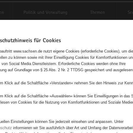
en
Politik und Verwaltung
Themen
Se
schutzhinweis für Cookies
Schriftgröße anpassen
Kontr
auftritt www.sachsen.de nutzt eigene Cookies (erforderliche Cookies), um die
tellen zu können sowie mit Ihrer Einwilligung Cookies für Komfortfunktionen u
t
agementbörse
 von Social Media Dienstleistern. Erforderliche Cookies werden ohne Ihre
igung auf Grundlage von § 25 Abs. 2 Nr. 2 TTDSG gespeichert und ausgelesen
isse auf Karte anzeigen
em Klick auf die Schaltfläche »Verstanden« nehmen Sie den Hinweis zur Kenn
em Klick auf die Schaltfläche »Auswählen« können Sie Einwilligungen in das 
Initiativen
Projekte
Nach Alphabet
Nach Post
lesen von Cookies für die Nutzung von Komfortfunktionen und Soziale Medie
tuellen Einstellungen können Sie jederzeit einsehen und anpassen. Unter
116 Suchergebnisse
nschutz
informieren wir Sie ausführlich über Art und Umfang der Datenverarbe