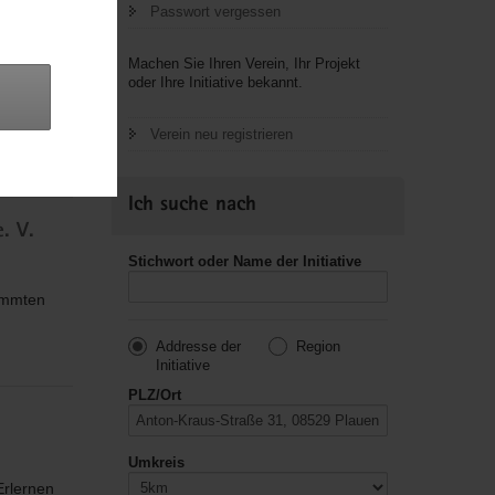
Passwort vergessen
Machen Sie Ihren Verein, Ihr Projekt
oder Ihre Initiative bekannt.
es
Verein neu registrieren
ur,
Ich suche nach
. V.
Stichwort oder Name der Initiative
immten
Addresse der
Region
Initiative
PLZ/Ort
Umkreis
Erlernen