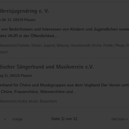
kreisjugendring e. V.
-Str. 31, 08529 Plauen
g von Bedürfnissen und Interessen von Kindern und Jugendlichen sowie
des VKJR in der Öffentlichkeit,...
reich(e) Familie, Kinder, Jugend, Bildung, Gesellschaft, Kirche, Politik, Pflege, 
 Sport
eisjugendring
discher Sängerbund und Musikverein e.V.
eg 11, 08529 Plauen
erband für Chöre und Musikgruppen aus dem Vogtland Der Verein umf
 Chöre, Frauenchöre, Männerchöre und...
ereich(e) Kultur, Musik, Brauchtum
cher
nd
Seite 11 von 12
vorige
nächste