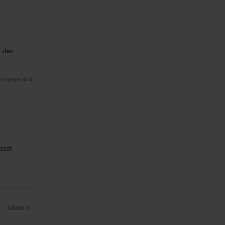
 der
Fürsorge und
asst
letzte