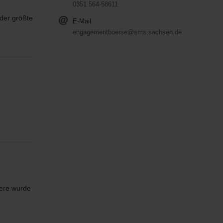
0351 564-58611
 der größte
E-Mail
engagementboerse@sms.sachsen.de
vere wurde