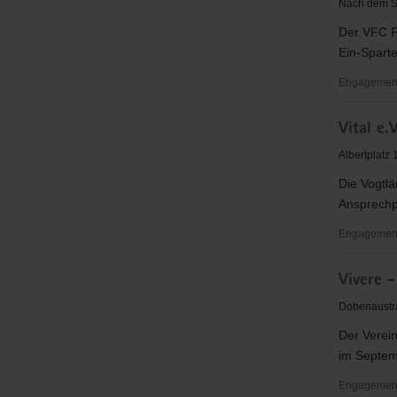
Nach dem S
e.V.
Der VFC Pl
Ein-Sparte
Engagement
VFC
Vital e.V
Plauen
e.V.
Albertplatz
Die Vogtlä
Ansprechpa
Engagementb
Vital
Vivere -
e.V.
Dobenaustr
Der Verein
im Septem
Engagementb