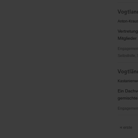
Vivere
Vogtland
-
Leben
Anton-Kraus
für
Vertretun
Vielfalt
Mitglieder 
und
Courage
Engagementbe
e.
Selbsthilfe,
V.
Vogtlandkr
Vogtlän
e.
V.
Kastanienw
Ein Dachv
gemischte
Engagementb
Vogtländis
Sängerbu
erste
und