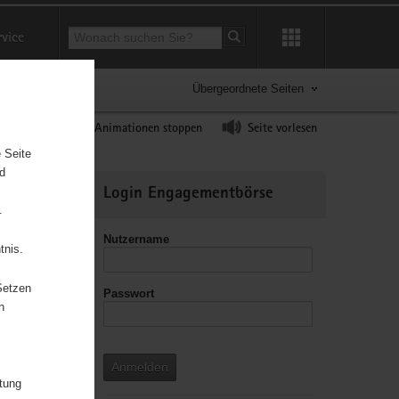
Suchbegriff
rvice
Suche starten
Übergeordnete Seiten
ast erhöhen
Animationen stoppen
Seite vorlesen
 Seite
nd
Weitere
Login Engagementbörse
Informationen
.
Nutzername
tnis.
Setzen
Passwort
leitzahl
n
Anmelden
itung