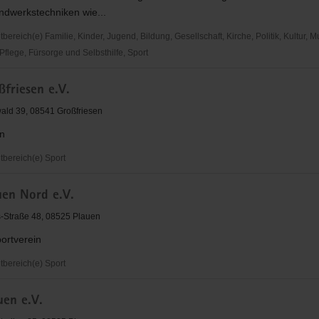
andwerkstechniken wie...
museums
reich(e) Familie, Kinder, Jugend, Bildung, Gesellschaft, Kirche, Politik, Kultur, M
flege, Fürsorge und Selbsthilfe, Sport
friesen e.V.
hichte
ld 39, 08541 Großfriesen
in
bereich(e) Sport
uen Nord e.V.
en
-Straße 48, 08525 Plauen
ortverein
bereich(e) Sport
uen e.V.