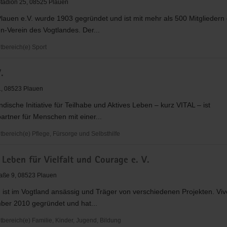
tadion 25, 08525 Plauen
auen e.V. wurde 1903 gegründet und ist mit mehr als 500 Mitgliedern
n-Verein des Vogtlandes. Der...
bereich(e) Sport
.
 1, 08523 Plauen
ndische Initiative für Teilhabe und Aktives Leben – kurz VITAL – ist
rtner für Menschen mit einer...
ereich(e) Pflege, Fürsorge und Selbsthilfe
 Leben für Vielfalt und Courage e. V.
aße 9, 08523 Plauen
 ist im Vogtland ansässig und Träger von verschiedenen Projekten. Vi
ber 2010 gegründet und hat...
ereich(e) Familie, Kinder, Jugend, Bildung