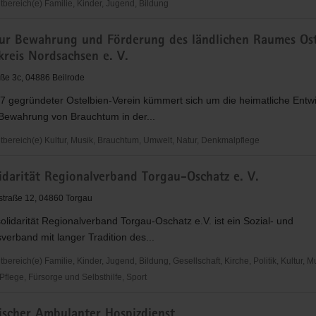
ereich(e) Familie, Kinder, Jugend, Bildung
zur Bewahrung und Förderung des ländlichen Raumes Ost
kreis Nordsachsen e. V.
es
ße 3c, 04886 Beilrode
s
7 gegründeter Ostelbien-Verein kümmert sich um die heimatliche Entw
 Bewahrung von Brauchtum in der...
ereich(e) Kultur, Musik, Brauchtum, Umwelt, Natur, Denkmalpflege
idarität Regionalverband Torgau-Oschatz e. V.
g
straße 12, 04860 Torgau
olidarität Regionalverband Torgau-Oschatz e.V. ist ein Sozial- und
verband mit langer Tradition des...
reich(e) Familie, Kinder, Jugend, Bildung, Gesellschaft, Kirche, Politik, Kultur, M
flege, Fürsorge und Selbsthilfe, Sport
rität
scher Ambulanter Hospizdienst
erband