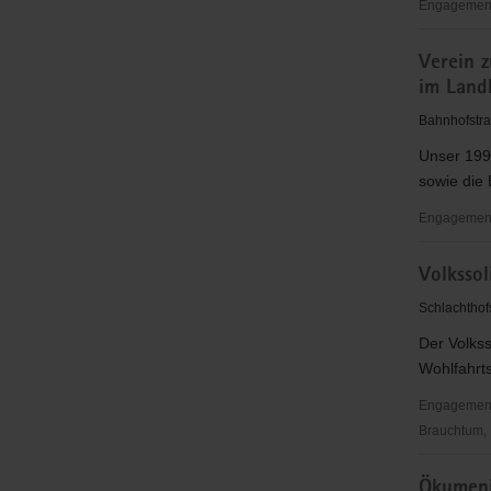
Engagementb
Verein
Verein 
für
im Land
nachhaltig
und
Bahnhofstra
natürliche
Unser 199
Leben
sowie die
e.
V.
Engagementb
Na-
Verein
U-
Volkssol
zur
NA
Bewahrun
Schlachthof
und
Der Volkss
Förderung
Wohlfahrts
des
ländlichen
Engagementbe
Raumes
Brauchtum, P
Ostelbien
Volkssolida
im
Ökumeni
Regionalv