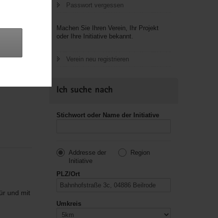
Passwort vergessen
Machen Sie Ihren Verein, Ihr Projekt
oder Ihre Initiative bekannt.
Verein neu registrieren
Ich suche nach
Stichwort oder Name der Initiative
Addresse der
Region
Initiative
PLZ/Ort
ür und mit
Umkreis