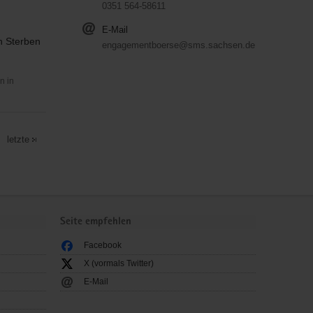
0351 564-58611
E-Mail
in Sterben
engagementboerse@sms.sachsen.de
n in
letzte
Seite empfehlen
Facebook
X (vormals Twitter)
E-Mail