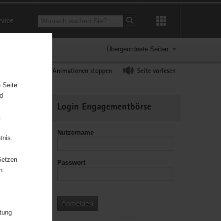
Suchbegriff
rvice
Suche starten
Übergeordnete Seiten
ast erhöhen
Animationen stoppen
Seite vorlesen
 Seite
nd
Weitere
Login Engagementbörse
Informationen
.
Nutzername
tnis.
Setzen
Passwort
leitzahl
n
Anmelden
itung