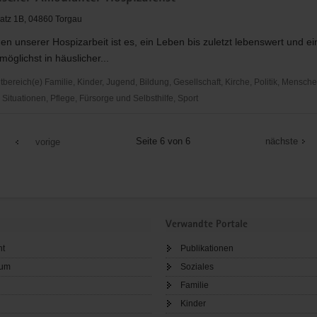
latz 1B, 04860 Torgau
sen
en unserer Hospizarbeit ist es, ein Leben bis zuletzt lebenswert und e
möglichst in häuslicher...
ereich(e) Familie, Kinder, Jugend, Bildung, Gesellschaft, Kirche, Politik, Mensche
ituationen, Pflege, Fürsorge und Selbsthilfe, Sport
cher
r
Seite 6 von 6
nächste
vorige
nst
Verwandte Portale
ht
Publikationen
sum
Soziales
Familie
Kinder