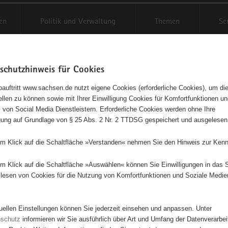
en
Politik und Verwaltung
Themen
Se
schutzhinweis für Cookies
Schriftgröße anpassen
Kontr
auftritt www.sachsen.de nutzt eigene Cookies (erforderliche Cookies), um die
tellen zu können sowie mit Ihrer Einwilligung Cookies für Komfortfunktionen u
t
agementbörse
 von Social Media Dienstleistern. Erforderliche Cookies werden ohne Ihre
igung auf Grundlage von § 25 Abs. 2 Nr. 2 TTDSG gespeichert und ausgelesen
isse auf Karte anzeigen
em Klick auf die Schaltfläche »Verstanden« nehmen Sie den Hinweis zur Kenn
em Klick auf die Schaltfläche »Auswählen« können Sie Einwilligungen in das 
Initiativen
Projekte
Nach Alphabet
Nach Post
lesen von Cookies für die Nutzung von Komfortfunktionen und Soziale Medie
tuellen Einstellungen können Sie jederzeit einsehen und anpassen. Unter
56 Suchergebnisse
nschutz
informieren wir Sie ausführlich über Art und Umfang der Datenverarbe