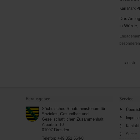
Landkreis
Torgau-
Karl Marx P
Nordsach
Oschatz
e.
Das Anlieg
e.
V.
in Würde, 
V.
Engagementb
besonderen S
Ökumenis
Ambulante
erste
Hospizdie
Service
Herausgeber
Service
Sächsisches Staatsministerium für
Übersic
Soziales, Gesundheit und
Impres
Gesellschaftlichen Zusammenhalt
Albertstr. 10
Kontakt
01097
Dresden
Suche
Telefon:
+49 351 564-0