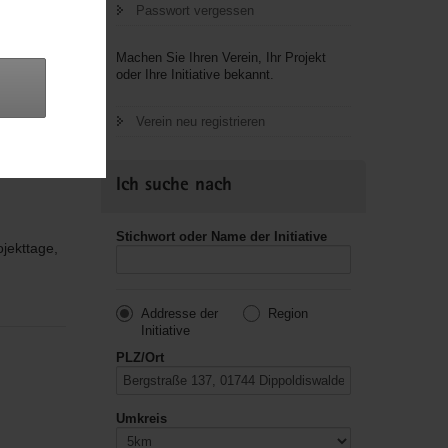
Passwort vergessen
Machen Sie Ihren Verein, Ihr Projekt
oder Ihre Initiative bekannt.
ern im
Verein neu registrieren
Ich suche nach
Stichwort oder Name der Initiative
ojekttage,
Addresse der
Region
Initiative
PLZ/Ort
Umkreis