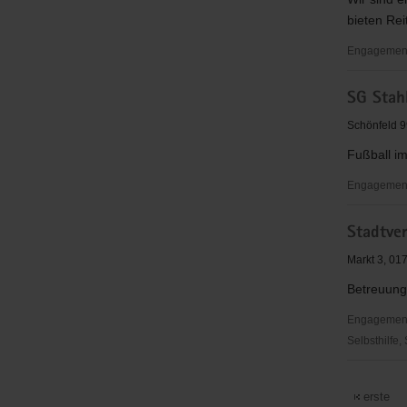
bieten Reit
Engagement
Reit-
SG Stah
und
Fahrverei
Schönfeld 9
Weidegut
Fußball i
Paulsdorf
e.V.
Engagement
SG
Stadtve
Stahl
Schmiede
Markt 3, 0
Abt.
Betreuung
Fußball
Engagementbe
Selbsthilfe,
Stadtverw
Rabenau
erste