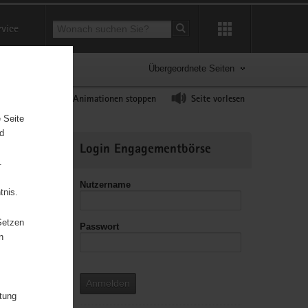
Suchbegriff
rvice
Suche starten
Übergeordnete Seiten
ast erhöhen
Animationen stoppen
Seite vorlesen
 Seite
nd
Weitere
Login Engagementbörse
Informationen
.
Nutzername
tnis.
Setzen
Passwort
leitzahl
n
Anmelden
itung