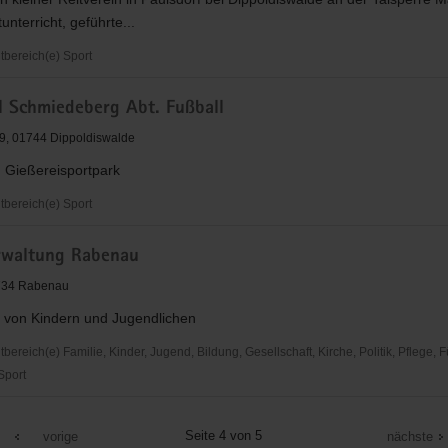
unterricht, geführte...
bereich(e) Sport
l Schmiedeberg Abt. Fußball
n
9, 01744 Dippoldiswalde
m Gießereisportpark
bereich(e) Sport
rwaltung Rabenau
berg
1734 Rabenau
 von Kindern und Jugendlichen
reich(e) Familie, Kinder, Jugend, Bildung, Gesellschaft, Kirche, Politik, Pflege, 
 Sport
altung
Seite 4 von 5
vorige
nächste