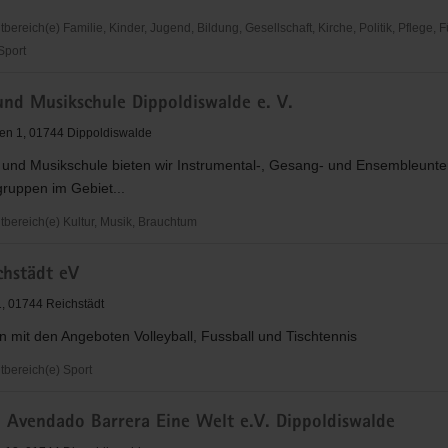
reich(e) Familie, Kinder, Jugend, Bildung, Gesellschaft, Kirche, Politik, Pflege, 
 Sport
rvention
und Musikschule Dippoldiswalde e. V.
reis/Dippoldiswalde
en 1, 01744 Dippoldiswalde
 und Musikschule bieten wir Instrumental-, Gesang- und Ensembleunterr
sgruppen im Gebiet...
ereich(e) Kultur, Musik, Brauchtum
chstädt eV
le
1, 01744 Reichstädt
walde
n mit den Angeboten Volleyball, Fussball und Tischtennis
bereich(e) Sport
 Avendado Barrera Eine Welt e.V. Dippoldiswalde