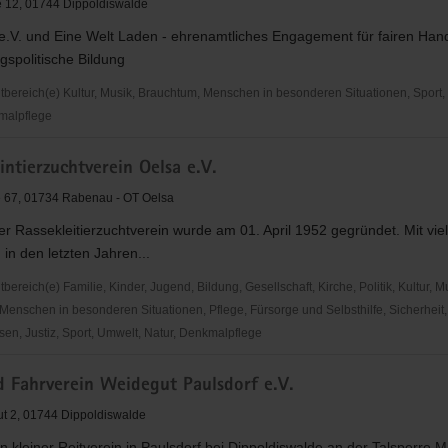
 12, 01744 Dippoldiswalde
 e.V. und Eine Welt Laden - ehrenamtliches Engagement für fairen Han
gspolitische Bildung
ereich(e) Kultur, Musik, Brauchtum, Menschen in besonderen Situationen, Sport,
malpflege
intierzuchtverein Oelsa e.V.
 67, 01734 Rabenau - OT Oelsa
r Rassekleitierzuchtverein wurde am 01. April 1952 gegründet. Mit vi
 in den letzten Jahren...
walde
reich(e) Familie, Kinder, Jugend, Bildung, Gesellschaft, Kirche, Politik, Kultur, M
Menschen in besonderen Situationen, Pflege, Fürsorge und Selbsthilfe, Sicherheit,
en, Justiz, Sport, Umwelt, Natur, Denkmalpflege
tierzuchtverein
d Fahrverein Weidegut Paulsdorf e.V.
t 2, 01744 Dippoldiswalde
in kleiner Reitverein in Paulsdorf bei Dippoldiswalde an der Talsperre Ma