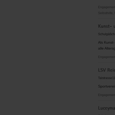
Engagementbe
Selbsthilfe,
Kriseninte
Kunst- 
Weißeritzk
Schulgäßch
Als Kunst-
alle Alter
Engagementb
Kunst-
LSV Rei
und
Musikschu
Talstrasse1
Dippoldis
Sportverei
e.
V.
Engagement
LSV
Luceyma
Reichstädt
eV