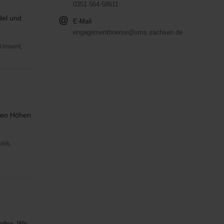
0351 564-58611
del und
E-Mail
engagementboerse@sms.sachsen.de
 Umwelt,
elen Höhen
usik,
lter. Wir