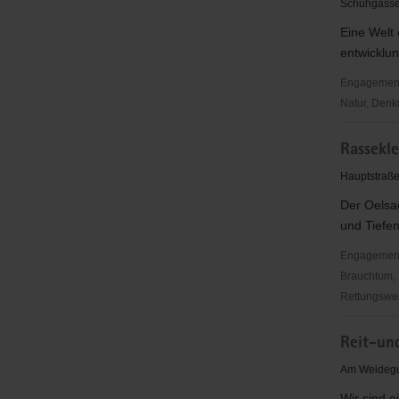
Schuhgasse
Eine Welt
entwicklun
Engagementb
Natur, Denk
Luceyma
Rassekle
Avendado
Barrera
Hauptstraße
Eine
Der Oelsae
Welt
und Tiefen
e.V.
Dippoldis
Engagementbe
Brauchtum, 
Rettungswes
Rasseklein
Reit-un
Oelsa
e.V.
Am Weidegu
Wir sind e