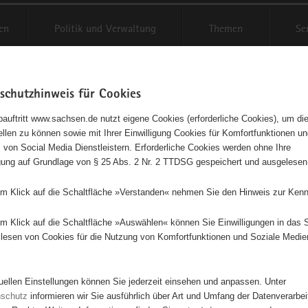
en
Politik und Verwaltung
Themen
Se
schutzhinweis für Cookies
Schriftgröße anpassen
Kontr
auftritt www.sachsen.de nutzt eigene Cookies (erforderliche Cookies), um die
tellen zu können sowie mit Ihrer Einwilligung Cookies für Komfortfunktionen u
t
agementbörse
 von Social Media Dienstleistern. Erforderliche Cookies werden ohne Ihre
igung auf Grundlage von § 25 Abs. 2 Nr. 2 TTDSG gespeichert und ausgelesen
isse auf Karte anzeigen
em Klick auf die Schaltfläche »Verstanden« nehmen Sie den Hinweis zur Kenn
em Klick auf die Schaltfläche »Auswählen« können Sie Einwilligungen in das 
Initiativen
Projekte
Nach Alphabet
Nach Post
lesen von Cookies für die Nutzung von Komfortfunktionen und Soziale Medie
tuellen Einstellungen können Sie jederzeit einsehen und anpassen. Unter
50 Suchergebnisse
nschutz
informieren wir Sie ausführlich über Art und Umfang der Datenverarbe