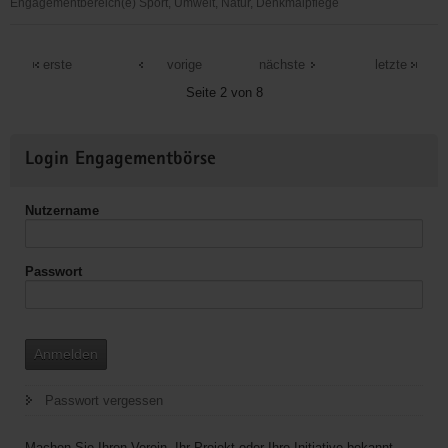
Engagementbereich(e) Sport, Umwelt, Natur, Denkmalpflege
Freizeitreitverein
"Hufnagel"
erste
vorige
nächste
letzte
e.
Seite 2 von 8
V.
Bischofswerda
Weitere
Login Engagementbörse
Informationen
Nutzername
Passwort
Anmelden
Passwort vergessen
Machen Sie Ihren Verein, Ihr Projekt oder Ihre Initiative bekannt.