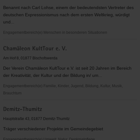
Benannt nach Carl Lohse, einem der bedeutendsten Vertreter des
deutschen Expressionismus nach dem ersten Weltkrieg, würdigt
und...
Engagementbereich(e) Menschen in besonderen Situationen
Carl-
Chamäleon KultTour e. V.
Lohse-
Galerie
Am Hof 8, 01877 Bischofswerda
Bischofswerda
Der Verein Chamäleon KultTour e.V. ist seit 20 Jahren im Bereich
der Kreativität, der Kultur und der Bildung in/ um...
Engagementbereich(e) Familie, Kinder, Jugend, Bildung, Kultur, Musik,
Brauchtum
Chamäleon
Demitz-Thumitz
KultTour
e.
Hauptstraße 43, 01877 Demitz-Thumitz
V.
Träger verschiedener Projekte im Gemeindegebiet
Engagementbereich(e) Umwelt, Natur, Denkmalpflege