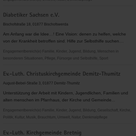
Demitz-
Diabetiker Sachsen e.V.
Thumitz
Bischofstraße 18, 01877 Bischofswerda
Am Anfang war die Idee…! Eine Vision: denen zu helfen, welche
von der Krankheit betroffen sind. Hilfe zur Selbsthilfe suchen....
Engagementbereich(e) Familie, Kinder, Jugend, Bildung, Menschen in
besonderen Situationen, Pflege, Fürsorge und Selbsthilfe, Sport
Diabetiker
Ev.-Luth. Christuskirchgemeinde Demitz-Thumitz
Sachsen
e.V.
August-Bebel-Straße 3, 01877 Demitz-Thumitz
Unterstützung der Arbeit mit Kindern, Jugendlichen, Familien und
alten menschen im Pfarrhaus, der Kirche und Gemeinde...
Engagementbereich(e) Familie, Kinder, Jugend, Bildung, Gesellschaft, Kirche,
Politik, Kultur, Musik, Brauchtum, Umwelt, Natur, Denkmalpflege
Ev.-
Ev.-Luth. Kirchgemeinde Bretnig
Luth.