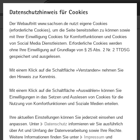
P
Portalübergreifende
o
H
Navigation
Datenschutzhinweis für Cookies
r
a
S
Bürgerschaftliches Engagement
Der Webauftritt www.sachsen.de nutzt eigene Cookies
t
u
e
(erforderliche Cookies), um die Seite bereitstellen zu können sowie
a
p
r
mit Ihrer Einwilligung Cookies für Komfortfunktionen und Cookies
l
t
v
Hauptinhalt
Engagementbörse
von Social Media Dienstleistern. Erforderliche Cookies werden
ü
i
i
ohne Ihre Einwilligung auf Grundlage von § 25 Abs. 2 Nr. 2 TTDSG
b
n
c
gespeichert und ausgelesen.
e
h
e
Ergebnisse auf Karte anzeigen
r
a
Mit einem Klick auf die Schaltfläche »Verstanden« nehmen Sie
g
l
den Hinweis zur Kenntnis.
r
t
Alles
Initiativen
Projekte
e
Mit einem Klick auf die Schaltfläche »Auswählen« können Sie
Nach Alphabet
Nach Postleitzahl
i
Einwilligungen in das Setzen und Auslesen von Cookies für die
Nutzung von Komfortfunktionen und Soziale Medien erteilen.
f
e
Ihre aktuellen Einstellungen können Sie jederzeit einsehen und
71 Suchergebnisse
n
anpassen. Unter
Datenschutz
informieren wir Sie ausführlich
d
über Art und Umfang der Datenverarbeitung sowie Ihre Rechte.
Blinden- und Sehbehinderten-Verband Sachsen e. V.,
e
Weitere Informationen finden Sie unter
Impressum
und
N