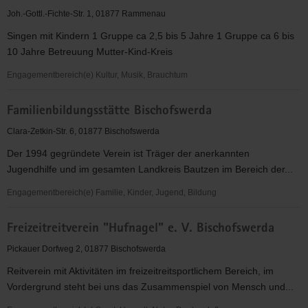
Christuskirchgemeinde
Joh.-Gottl.-Fichte-Str. 1, 01877 Rammenau
Demitz-
Singen mit Kindern 1 Gruppe ca 2,5 bis 5 Jahre 1 Gruppe ca 6 bis
Thumitz
10 Jahre Betreuung Mutter-Kind-Kreis
Engagementbereich(e) Kultur, Musik, Brauchtum
Ev.-
Familienbildungsstätte Bischofswerda
Luth.
Kirchgemeinde
Clara-Zetkin-Str. 6, 01877 Bischofswerda
Bretnig
Der 1994 gegründete Verein ist Träger der anerkannten
Jugendhilfe und im gesamten Landkreis Bautzen im Bereich der...
Engagementbereich(e) Familie, Kinder, Jugend, Bildung
Familienbildungsstätte
Freizeitreitverein "Hufnagel" e. V. Bischofswerda
Bischofswerda
Pickauer Dorfweg 2, 01877 Bischofswerda
Reitverein mit Aktivitäten im freizeitreitsportlichem Bereich, im
Vordergrund steht bei uns das Zusammenspiel von Mensch und...