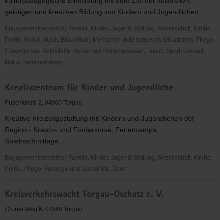
kulturpädagogische Einrichtung mit dem Ziel der kulturellen,
geistigen und kreativen Bildung von Kindern und Jugendlichen
Engagementbereich(e) Familie, Kinder, Jugend, Bildung, Gesellschaft, Kirche,
Politik, Kultur, Musik, Brauchtum, Menschen in besonderen Situationen, Pflege,
Fürsorge und Selbsthilfe, Sicherheit, Rettungswesen, Justiz, Sport, Umwelt,
Natur, Denkmalpflege
Kinder-
Kreativzentrum für Kinder und Jugendliche
und
Jugendförderungsverein
Puschkinstr. 2, 04860 Torgau
e.
Kreative Freizeitgestaltung mit Kindern und Jugendlichen der
V.
Region - Kreativ- und Förderkurse, Feriencamps,
"Kreativzentrum"
Spielnachmittage...
Engagementbereich(e) Familie, Kinder, Jugend, Bildung, Gesellschaft, Kirche,
Politik, Pflege, Fürsorge und Selbsthilfe, Sport
Kreativzentrum
Kreisverkehrswacht Torgau-Oschatz e. V.
für
Kinder
Grüner Weg 6, 04860 Torgau
und