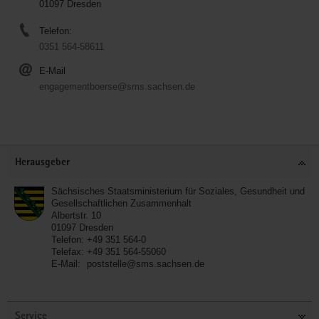
01097 Dresden
Telefon:
0351 564-58611
E-Mail
engagementboerse@sms.sachsen.de
Service
Herausgeber
Sächsisches Staatsministerium für Soziales, Gesundheit und
Gesellschaftlichen Zusammenhalt
Albertstr. 10
01097
Dresden
Telefon:
+49 351 564-0
Telefax:
+49 351 564-55060
E-Mail:
poststelle@sms.sachsen.de
Service