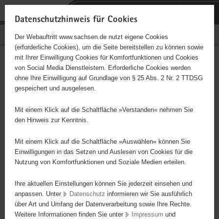
P
Portalübergreifende
o
H
Navigation
Datenschutzhinweis für Cookies
r
a
S
Bürgerschaftliches Engagement
Der Webauftritt www.sachsen.de nutzt eigene Cookies
t
u
e
(erforderliche Cookies), um die Seite bereitstellen zu können sowie
a
p
r
mit Ihrer Einwilligung Cookies für Komfortfunktionen und Cookies
l
t
v
Hauptinhalt
Engagementbörse
von Social Media Dienstleistern. Erforderliche Cookies werden
ü
i
i
ohne Ihre Einwilligung auf Grundlage von § 25 Abs. 2 Nr. 2 TTDSG
b
n
c
gespeichert und ausgelesen.
e
h
e
Ergebnisse auf Karte anzeigen
r
a
Mit einem Klick auf die Schaltfläche »Verstanden« nehmen Sie
g
l
den Hinweis zur Kenntnis.
r
t
Alles
Initiativen
Projekte
e
Mit einem Klick auf die Schaltfläche »Auswählen« können Sie
Nach Alphabet
Nach Postleitzahl
i
Einwilligungen in das Setzen und Auslesen von Cookies für die
Nutzung von Komfortfunktionen und Soziale Medien erteilen.
f
e
Ihre aktuellen Einstellungen können Sie jederzeit einsehen und
63 Suchergebnisse
n
anpassen. Unter
Datenschutz
informieren wir Sie ausführlich
d
über Art und Umfang der Datenverarbeitung sowie Ihre Rechte.
Initiativgruppe GJWH Torgau e.V.
e
Weitere Informationen finden Sie unter
Impressum
und
N