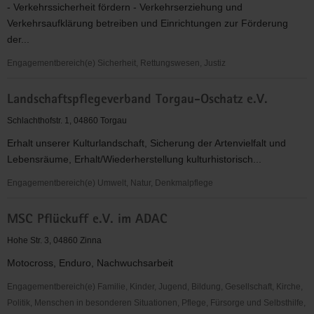
- Verkehrssicherheit fördern - Verkehrserziehung und
Jugendliche
Verkehrsaufklärung betreiben und Einrichtungen zur Förderung
der...
Engagementbereich(e) Sicherheit, Rettungswesen, Justiz
Kreisverkehrswacht
Landschaftspflegeverband Torgau-Oschatz e.V.
Torgau-
Oschatz
Schlachthofstr. 1, 04860 Torgau
e.
Erhalt unserer Kulturlandschaft, Sicherung der Artenvielfalt und
V.
Lebensräume, Erhalt/Wiederherstellung kulturhistorisch...
Engagementbereich(e) Umwelt, Natur, Denkmalpflege
Landschaftspflegeverband
MSC Pflückuff e.V. im ADAC
Torgau-
Oschatz
Hohe Str. 3, 04860 Zinna
e.V.
Motocross, Enduro, Nachwuchsarbeit
Engagementbereich(e) Familie, Kinder, Jugend, Bildung, Gesellschaft, Kirche,
Politik, Menschen in besonderen Situationen, Pflege, Fürsorge und Selbsthilfe,