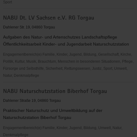
Sport
MSC
NABU Dt. LV Sachsen e.V. RG Torgau
Pflückuff
e.V.
Dahlener Str. 19, 04860 Torgau
im
Aufgaben des Natur- und Artenschutzes Landschaftspflege
ADAC
Öffentlichkeitsarbeit Kinder- und Jugendarbeit Naturschutzstation
Engagementbereich(e) Familie, Kinder, Jugend, Bildung, Gesellschaft, Kirche,
Politik, Kultur, Musik, Brauchtum, Menschen in besonderen Situationen, Pflege,
Fürsorge und Selbsthilfe, Sicherheit, Rettungswesen, Justiz, Sport, Umwelt,
Natur, Denkmalpflege
NABU
NABU Naturschutzstation Biberhof Torgau
Dt.
LV
Dahlener Straße 19, 04860 Torgau
Sachsen
Praktischer Naturschutz und Umweltbildung auf der
e.V.
Naturschutzstation Biberhof Torgau
RG
Torgau
Engagementbereich(e) Familie, Kinder, Jugend, Bildung, Umwelt, Natur,
Denkmalpflege