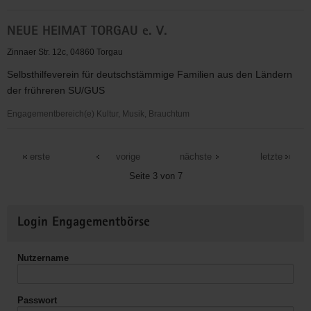
NABU
NEUE HEIMAT TORGAU e. V.
Naturschutzstation
Biberhof
Zinnaer Str. 12c, 04860 Torgau
Torgau
Selbsthilfeverein für deutschstämmige Familien aus den Ländern
der frühreren SU/GUS
Engagementbereich(e) Kultur, Musik, Brauchtum
NEUE
HEIMAT
erste
vorige
nächste
letzte
TORGAU
Seite 3 von 7
e.
V.
Weitere
Login Engagementbörse
Informationen
Nutzername
Passwort