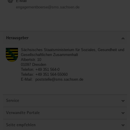
E-Mail
engagementboerse@sms.sachsen.de
Service
Herausgeber
Sächsisches Staatsministerium für Soziales, Gesundheit und
Gesellschaftlichen Zusammenhalt
Albertstr. 10
01097
Dresden
Telefon:
+49 351 564-0
Telefax:
+49 351 564-55060
E-Mail:
poststelle@sms.sachsen.de
Service
Verwandte Portale
Seite empfehlen