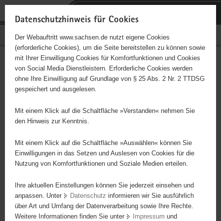
P
Portalübergreifende
o
H
Navigation
Datenschutzhinweis für Cookies
r
a
S
Bürgerschaftliches Engagement
Der Webauftritt www.sachsen.de nutzt eigene Cookies
t
u
e
(erforderliche Cookies), um die Seite bereitstellen zu können sowie
a
p
r
mit Ihrer Einwilligung Cookies für Komfortfunktionen und Cookies
l
t
v
Hauptinhalt
Engagementbörse
von Social Media Dienstleistern. Erforderliche Cookies werden
ü
i
i
ohne Ihre Einwilligung auf Grundlage von § 25 Abs. 2 Nr. 2 TTDSG
b
n
c
gespeichert und ausgelesen.
e
h
e
Ergebnisse auf Karte anzeigen
r
a
Mit einem Klick auf die Schaltfläche »Verstanden« nehmen Sie
g
l
den Hinweis zur Kenntnis.
r
t
Alles
Initiativen
Projekte
e
Mit einem Klick auf die Schaltfläche »Auswählen« können Sie
Nach Alphabet
Nach Postleitzahl
i
Einwilligungen in das Setzen und Auslesen von Cookies für die
Nutzung von Komfortfunktionen und Soziale Medien erteilen.
f
e
Ihre aktuellen Einstellungen können Sie jederzeit einsehen und
615 Suchergebnisse
n
anpassen. Unter
Datenschutz
informieren wir Sie ausführlich
d
über Art und Umfang der Datenverarbeitung sowie Ihre Rechte.
Zusätzliche soziale Betreuung von Pflegebedürftigen
e
Weitere Informationen finden Sie unter
Impressum
und
N