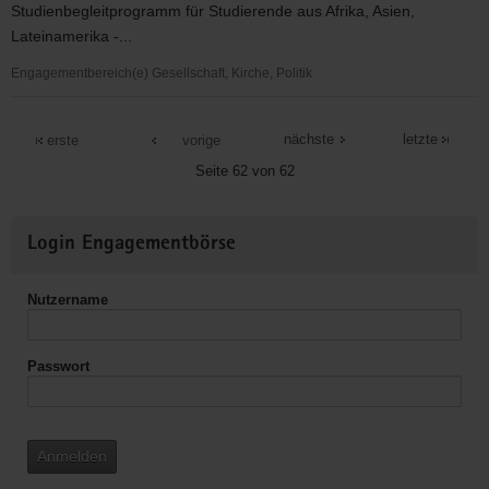
Studienbegleitprogramm für Studierende aus Afrika, Asien,
Lateinamerika -...
Engagementbereich(e) Gesellschaft, Kirche, Politik
Ökumenisches
Informationszentrum
nächste
letzte
erste
vorige
e.V.
Seite 62 von 62
Weitere
Login Engagementbörse
Informationen
Nutzername
Passwort
Anmelden