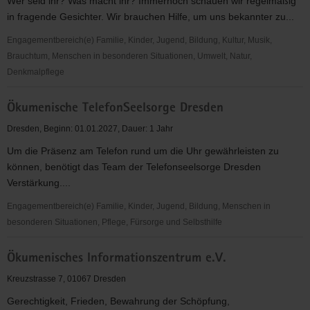
Wer seid ihr? Was macht ihr? Immernoch schauen wir regelmäßig
in fragende Gesichter. Wir brauchen Hilfe, um uns bekannter zu...
Engagementbereich(e) Familie, Kinder, Jugend, Bildung, Kultur, Musik,
Brauchtum, Menschen in besonderen Situationen, Umwelt, Natur,
Denkmalpflege
Öffentlichkeitsarbeit
Ökumenische TelefonSeelsorge Dresden
Dresden, Beginn: 01.01.2027, Dauer: 1 Jahr
Um die Präsenz am Telefon rund um die Uhr gewährleisten zu
können, benötigt das Team der Telefonseelsorge Dresden
Verstärkung....
Engagementbereich(e) Familie, Kinder, Jugend, Bildung, Menschen in
besonderen Situationen, Pflege, Fürsorge und Selbsthilfe
Ökumenische
Ökumenisches Informationszentrum e.V.
TelefonSeelsorge
Dresden
Kreuzstrasse 7, 01067 Dresden
Gerechtigkeit, Frieden, Bewahrung der Schöpfung,