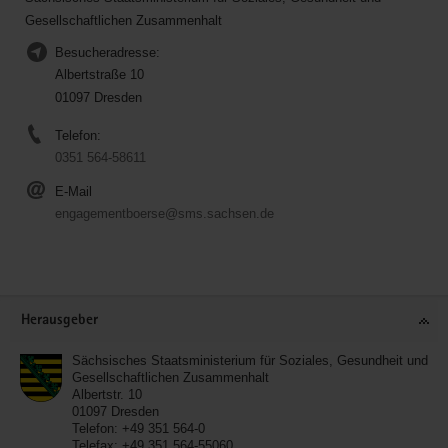
Gesellschaftlichen Zusammenhalt
Besucheradresse:
Albertstraße 10
01097 Dresden
Telefon:
0351 564-58611
E-Mail
engagementboerse@sms.sachsen.de
Service
Herausgeber
Sächsisches Staatsministerium für Soziales, Gesundheit und
Gesellschaftlichen Zusammenhalt
Albertstr. 10
01097
Dresden
Telefon:
+49 351 564-0
Telefax:
+49 351 564-55060