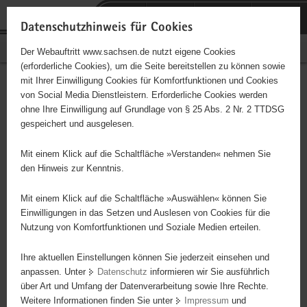
P
Portalübergreifende
o
H
Navigation
Datenschutzhinweis für Cookies
r
a
S
Bürgerschaftliches Engagement
Der Webauftritt www.sachsen.de nutzt eigene Cookies
t
u
e
(erforderliche Cookies), um die Seite bereitstellen zu können sowie
a
p
r
mit Ihrer Einwilligung Cookies für Komfortfunktionen und Cookies
l
t
v
Hauptinhalt
Engagementbörse
von Social Media Dienstleistern. Erforderliche Cookies werden
ü
i
i
ohne Ihre Einwilligung auf Grundlage von § 25 Abs. 2 Nr. 2 TTDSG
b
n
c
gespeichert und ausgelesen.
e
h
e
Ergebnisse auf Karte anzeigen
r
a
Mit einem Klick auf die Schaltfläche »Verstanden« nehmen Sie
g
l
den Hinweis zur Kenntnis.
r
t
Alles
Initiativen
Projekte
e
Mit einem Klick auf die Schaltfläche »Auswählen« können Sie
Nach Alphabet
Nach Postleitzahl
i
Einwilligungen in das Setzen und Auslesen von Cookies für die
Nutzung von Komfortfunktionen und Soziale Medien erteilen.
f
e
Ihre aktuellen Einstellungen können Sie jederzeit einsehen und
88 Suchergebnisse
n
anpassen. Unter
Datenschutz
informieren wir Sie ausführlich
d
über Art und Umfang der Datenverarbeitung sowie Ihre Rechte.
Blinden- und Sehbehinderten-Verband Sachsen e. V.,
e
Weitere Informationen finden Sie unter
Impressum
und
N