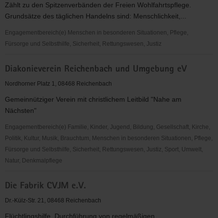
Zählt zu den Spitzenverbänden der Freien Wohlfahrtspflege.
Umgebung
Grundsätze des täglichen Handelns sind: Menschlichkeit,...
e.V.
Engagementbereich(e) Menschen in besonderen Situationen, Pflege,
Fürsorge und Selbsthilfe, Sicherheit, Rettungswesen, Justiz
Deutsches
Diakonieverein Reichenbach und Umgebung eV
Rotes
Kreuz
Nordhorner Platz 1, 08468 Reichenbach
(DRK)
Gemeinnütziger Verein mit christlichem Leitbild "Nahe am
Kreisverband
Nächsten"
Vogtland/Reichenbach
e.
Engagementbereich(e) Familie, Kinder, Jugend, Bildung, Gesellschaft, Kirche,
V.
Politik, Kultur, Musik, Brauchtum, Menschen in besonderen Situationen, Pflege,
Fürsorge und Selbsthilfe, Sicherheit, Rettungswesen, Justiz, Sport, Umwelt,
Natur, Denkmalpflege
Diakonieverein
Die Fabrik CVJM e.V.
Reichenbach
und
Dr.-Külz-Str. 21, 08468 Reichenbach
Umgebung
Flüchtlingshilfe, Durchführung von regelmäßigen