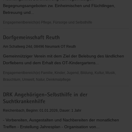
eV
Begegnungsangeboten zw. Einheimischen und Flüchtlingen,
Betreuung und...
Engagementbereich(e) Pflege, Fürsorge und Selbsthilfe
Die
Dorfgemeinschaft Reuth
Fabrik
CVJM
Am Schafweg 24d, 08496 Neumark OT Reuth
e.V.
Gemeinnütziger Verein mit dem Ziel der Belebung des ländlichen
Dorflebens und dem Erhalt des OT-Kindergartens...
Engagementbereich(e) Familie, Kinder, Jugend, Bildung, Kultur, Musik,
Brauchtum, Umwelt, Natur, Denkmalpflege
Dorfgemeinschaft
DRK Angehörigen-Selbsthilfe in der
Reuth
Suchtkrankenhilfe
Reichenbach, Beginn: 01.01.2026, Dauer: 1 Jahr
- Vorbereiten, Ausgestalten und Nachbereiten der monatlichen
Treffen - Erstellung Jahresplan - Organisation von...