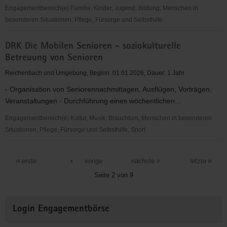
Engagementbereich(e) Familie, Kinder, Jugend, Bildung, Menschen in
besonderen Situationen, Pflege, Fürsorge und Selbsthilfe
DRK
DRK Die Mobilen Senioren - soziokulturelle
Angehörigen-
Betreuung von Senioren
Selbsthilfe
in
Reichenbach und Umgebung, Beginn: 01.01.2026, Dauer: 1 Jahr
der
- Organisation von Seniorennachmittagen, Ausflügen, Vorträgen,
Suchtkrankenhilfe
Veranstaltungen - Durchführung eines wöchentlichen...
Engagementbereich(e) Kultur, Musik, Brauchtum, Menschen in besonderen
Situationen, Pflege, Fürsorge und Selbsthilfe, Sport
DRK
Die
erste
vorige
nächste
letzte
Mobilen
Seite 2 von 9
Senioren
-
Weitere
soziokulturelle
Login Engagementbörse
Informationen
Betreuung