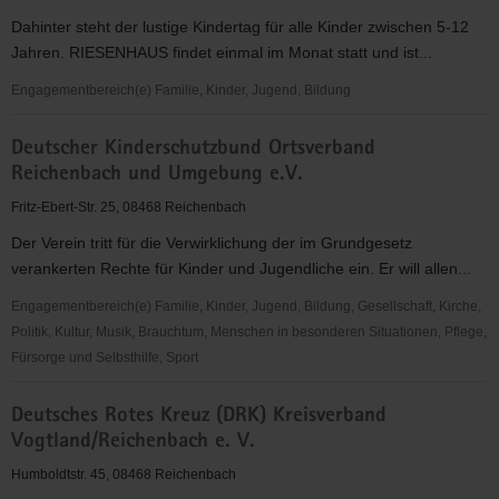
Vogland
Dahinter steht der lustige Kindertag für alle Kinder zwischen 5-12
e.
Jahren. RIESENHAUS findet einmal im Monat statt und ist...
V.
Engagementbereich(e) Familie, Kinder, Jugend, Bildung
CVJM
Deutscher Kinderschutzbund Ortsverband
Fabrik
Reichenbach und Umgebung e.V.
e.V.
Fritz-Ebert-Str. 25, 08468 Reichenbach
Der Verein tritt für die Verwirklichung der im Grundgesetz
verankerten Rechte für Kinder und Jugendliche ein. Er will allen...
Engagementbereich(e) Familie, Kinder, Jugend, Bildung, Gesellschaft, Kirche,
Politik, Kultur, Musik, Brauchtum, Menschen in besonderen Situationen, Pflege,
Fürsorge und Selbsthilfe, Sport
Deutscher
Deutsches Rotes Kreuz (DRK) Kreisverband
Kinderschutzbund
Vogtland/Reichenbach e. V.
Ortsverband
Reichenbach
Humboldtstr. 45, 08468 Reichenbach
und