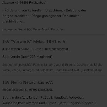
Reichenbacher
Alaunwerk 6, 08468 Reichenbach
Textilindustrie
- Förderung von kulturellem Brauchtum, - Belebung der
e.
Bergbautradition, - Pflege geologischer Denkmäler, -
V.
Erschließung...
Engagementbereich(e) Kultur, Musik, Brauchtum
Tropfsteingrotte
TSV "Vorwärts" Mylau 1891 e. V.
Alaunwerk
e.
Julius-Mosen-Straße 13, 08468 Reichenbach/Vogtl.
V.,
Sportverein (über 200 Mitglieder)
Denkmalschutz
Engagementbereich(e) Familie, Kinder, Jugend, Bildung, Gesellschaft, Kirche,
Politik, Pflege, Fürsorge und Selbsthilfe, Sport, Umwelt, Natur, Denkmalpflege
TSV
TSV Nema Netzschkau e.V.
"Vorwärts"
Mylau
Siedlungsstraße 41, 08491 Netzschkau
1891
Sport in den Abteilungen Fußball, Handball, Volleyball,
e.
Wasserball/Schwimmen und Turnen; Betreuung von Kindern u.
V.