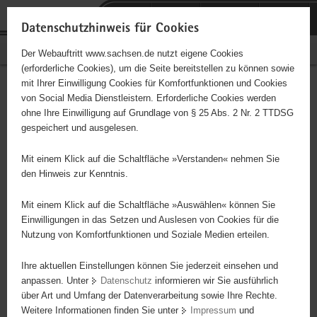
P
Portalübergreifende
o
H
Navigation
Datenschutzhinweis für Cookies
r
a
S
Bürgerschaftliches Engagement
Der Webauftritt www.sachsen.de nutzt eigene Cookies
t
u
e
(erforderliche Cookies), um die Seite bereitstellen zu können sowie
a
p
r
mit Ihrer Einwilligung Cookies für Komfortfunktionen und Cookies
l
t
v
Hauptinhalt
Engagementbörse
von Social Media Dienstleistern. Erforderliche Cookies werden
ü
i
i
ohne Ihre Einwilligung auf Grundlage von § 25 Abs. 2 Nr. 2 TTDSG
b
n
c
gespeichert und ausgelesen.
e
h
e
Ergebnisse auf Karte anzeigen
r
a
Mit einem Klick auf die Schaltfläche »Verstanden« nehmen Sie
g
l
den Hinweis zur Kenntnis.
r
t
Alles
Initiativen
Projekte
e
Mit einem Klick auf die Schaltfläche »Auswählen« können Sie
Nach Alphabet
Nach Postleitzahl
i
Einwilligungen in das Setzen und Auslesen von Cookies für die
Nutzung von Komfortfunktionen und Soziale Medien erteilen.
f
e
Ihre aktuellen Einstellungen können Sie jederzeit einsehen und
88 Suchergebnisse
n
anpassen. Unter
Datenschutz
informieren wir Sie ausführlich
d
über Art und Umfang der Datenverarbeitung sowie Ihre Rechte.
Stadt Netzschkau
e
Weitere Informationen finden Sie unter
Impressum
und
N