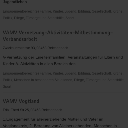
Jugendlichen...
Engagementbereich(e) Familie, Kinder, Jugend, Bildung, Gesellschaft, Kirche,
Politik, Pflege, Fürsorge und Selbsthilfe, Sport
TSV
VAMV Vernetzung-Aktivitäten-Mitbestimmung-
Nema
Verbandsarbeit
Netzschkau
e.V.
Zwickauerstrasse 93, 08468 Reichenbach
V-Vernetzung der Einelternfamilien, Veranstaltungen für Eltern und
Kinder A- Aktivitäten in allen Bereich des...
Engagementbereich(e) Familie, Kinder, Jugend, Bildung, Gesellschaft, Kirche,
Politik, Menschen in besonderen Situationen, Pflege, Fürsorge und Selbsthilfe,
Sport
VAMV
VAMV Vogtland
Vernetzung-
Aktivitäten-
Fritz-Ebert-Str.25, 08468 Reichenbach
Mitbestimmung-
1.Engagement für alleinerziehende Mütter und Väter im
Verbandsarbeit
Vogtlandkreis, 2. Beratung von Alleinerziehenden, Menschen in...