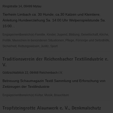
Reichenbach
Ringstraße 14, 08499 Mylau
e.
Tierheim Limbach ca. 30 Hunde; ca.30 Katzen und Kleintiere;
V.
Anleitung Hundeerziehung Sa. 14:00 Uhr Welpenspielstunde Sa.
15:00...
Engagementbereich(e) Familie, Kinder, Jugend, Bildung, Gesellschaft, Kirche,
Politik, Menschen in besonderen Situationen, Pflege, Fürsorge und Selbsthilfe,
Sicherheit, Rettungswesen, Justiz, Sport
Tierschutzverein
Traditionsverein der Reichenbacher Textilindustrie e.
Reichenbach
V.
u.U.
e.
Göltzschtalblick 22, 08468 Reichenbach i.V.
V.
Betreuung Schaumagazin Textil Sammlung und Erforschung von
Zeitzeugen der Textilindustrie
Engagementbereich(e) Kultur, Musik, Brauchtum
Traditionsverein
Tropfsteingrotte Alaunwerk e. V., Denkmalschutz
der