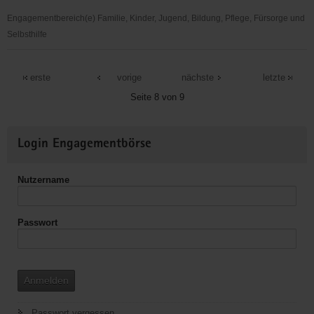
Engagementbereich(e) Familie, Kinder, Jugend, Bildung, Pflege, Fürsorge und
Selbsthilfe
VAMV
Vogtland
erste
vorige
nächste
letzte
Seite 8 von 9
Weitere
Login Engagementbörse
Informationen
Nutzername
Passwort
Anmelden
Passwort vergessen