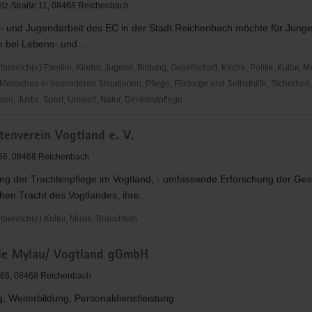
itz-Straße 11, 08468 Reichenbach
r- und Jugendarbeit des EC in der Stadt Reichenbach möchte für Jung
n bei Lebens- und...
reich(e) Familie, Kinder, Jugend, Bildung, Gesellschaft, Kirche, Politik, Kultur, M
Menschen in besonderen Situationen, Pflege, Fürsorge und Selbsthilfe, Sicherheit,
en, Justiz, Sport, Umwelt, Natur, Denkmalpflege
den
tenverein Vogtland e. V.
 56, 08468 Reichenbach
ng der Trachtenpflege im Vogtland, - umfassende Erforschung der Ges
ach
chen Tracht des Vogtlandes, ihre...
ereich(e) Kultur, Musik, Brauchtum
e Mylau/ Vogtland gGmbH
erein
. 66, 08468 Reichenbach
, Weiterbildung, Personaldienstleistung