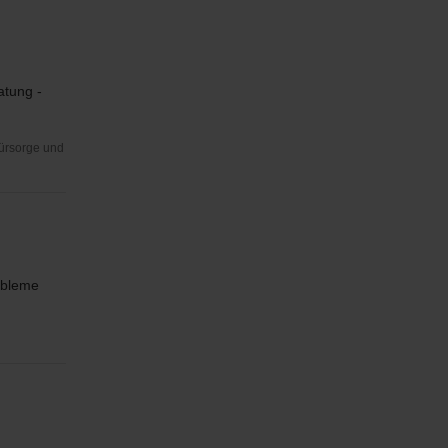
atung -
Fürsorge und
robleme