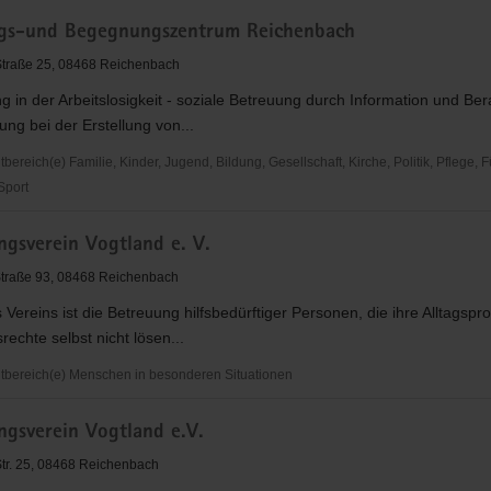
gs-und Begegnungszentrum Reichenbach
-Straße 25, 08468 Reichenbach
ach
ng in der Arbeitslosigkeit - soziale Betreuung durch Information und Ber
ung bei der Erstellung von...
reich(e) Familie, Kinder, Jugend, Bildung, Gesellschaft, Kirche, Politik, Pflege, 
 Sport
-
ngsverein Vogtland e. V.
gszentrum
Straße 93, 08468 Reichenbach
ach
Vereins ist die Betreuung hilfsbedürftiger Personen, die ihre Alltagsp
rechte selbst nicht lösen...
bereich(e) Menschen in besonderen Situationen
sverein
ngsverein Vogtland e.V.
-Str. 25, 08468 Reichenbach