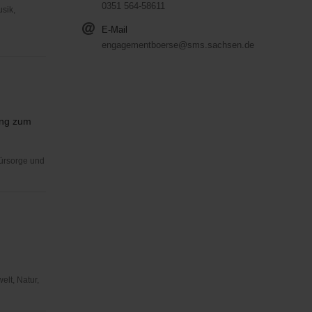
0351 564-58611
usik,
E-Mail
engagementboerse@sms.sachsen.de
ung zum
Fürsorge und
elt, Natur,