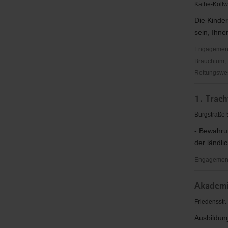
Christus"
Käthe-Kollw
(EC)
Die Kinde
Limbach
sein, Ihne
Engagementbe
Brauchtum, 
Rettungswes
"Entschie
1. Trach
für
Christus"
Burgstraße
EC
- Bewahru
Reichenb
der ländli
Engagementb
1.
Akademi
Trachtenv
Vogtland
Friedensstr
e.
Ausbildung
V.