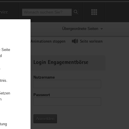
Suchbegriff
rvice
Suche starten
Übergeordnete Seiten
ast erhöhen
Animationen stoppen
Seite vorlesen
 Seite
nd
Weitere
Login Engagementbörse
Informationen
.
Nutzername
tnis.
Setzen
Passwort
leitzahl
n
Anmelden
itung