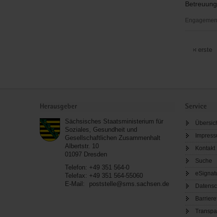
Betreuung 
Engagementb
Betreuung
Vogtland
erste
e.V.
Service
Herausgeber
Service
Sächsisches Staatsministerium für
Übersic
Soziales, Gesundheit und
Impres
Gesellschaftlichen Zusammenhalt
Albertstr. 10
Kontakt
01097
Dresden
Suche
Telefon:
+49 351 564-0
eSignat
Telefax:
+49 351 564-55060
E-Mail:
poststelle@sms.sachsen.de
Datensc
Barriere
Transpa