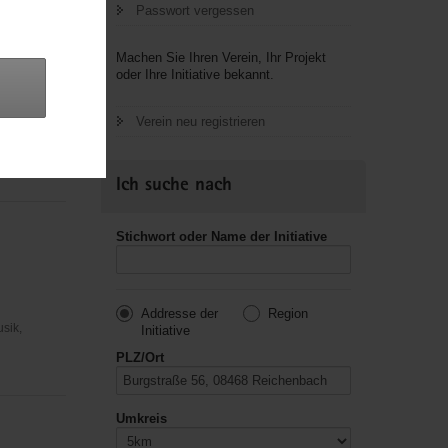
Passwort vergessen
Machen Sie Ihren Verein, Ihr Projekt
oder Ihre Initiative bekannt.
sus
Verein neu registrieren
usik,
Ich suche nach
Stichwort oder Name der Initiative
Addresse der
Region
usik,
Initiative
PLZ/Ort
Umkreis