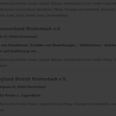
reich(e) Familie, Kinder, Jugend, Bildung, Gesellschaft, Kirche, Politik, Kultur, M
Menschen in besonderen Situationen, Pflege, Fürsorge und Selbsthilfe, Sicherheit,
en, Justiz, Sport, Umwelt, Natur, Denkmalpflege
losenverband Reichenbach e.V.
-Str. 25, 08468 Reichenbach
 von Arbeitslosen, Erstellen von Bewerbungen, - Nähkästchen - Anleit
n und Ausführung von...
reich(e) Familie, Kinder, Jugend, Bildung, Gesellschaft, Kirche, Politik, Pflege, 
 Sport
senverband
tland Bereich Reichenbach e.V.
ach
elgasse 45, 08468 Reichenbach
ür Kinder u. Jugendliche
ereich(e) Familie, Kinder, Jugend, Bildung, Pflege, Fürsorge und Selbsthilfe, Umw
ege