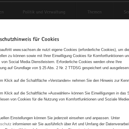
en
Politik und Verwaltung
Themen
Se
schutzhinweis für Cookies
Schriftgröße anpassen
Kontr
auftritt www.sachsen.de nutzt eigene Cookies (erforderliche Cookies), um die
tellen zu können sowie mit Ihrer Einwilligung Cookies für Komfortfunktionen u
t
agementbörse
 von Social Media Dienstleistern. Erforderliche Cookies werden ohne Ihre
igung auf Grundlage von § 25 Abs. 2 Nr. 2 TTDSG gespeichert und ausgelesen
isse auf Karte anzeigen
em Klick auf die Schaltfläche »Verstanden« nehmen Sie den Hinweis zur Kenn
em Klick auf die Schaltfläche »Auswählen« können Sie Einwilligungen in das 
Initiativen
Projekte
Nach Alphabet
Nach Post
lesen von Cookies für die Nutzung von Komfortfunktionen und Soziale Medie
tuellen Einstellungen können Sie jederzeit einsehen und anpassen. Unter
88 Suchergebnisse
nschutz
informieren wir Sie ausführlich über Art und Umfang der Datenverarbe