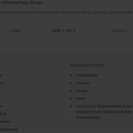
hilfsbedürftiger Bürger
ereich(e) Menschen in besonderen Situationen, Pflege, Fürsorge und Selbsthilfe
sverein
vorige
Seite 1 von 9
nächste
Verwandte Portale
ht
Publikationen
sum
Soziales
Familie
Kinder
ur
Sächsisches Staatsministerium für 
Gesundheit und Gesellschaftlichen
hutz
Zusammenhalt
freiheit
renzgesetz