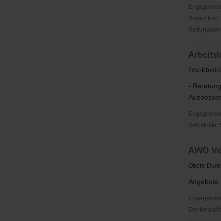
Engagementbe
Brauchtum, 
Rettungswes
Akademie
Arbeits
Mylau/
Vogtland
Fritz-Ebert
gGmbH
- Beratung
Ausbesser
Engagementbe
Selbsthilfe,
Arbeitslo
AWO Vog
Reichenb
e.V.
Obere Dunk
Angebote f
Engagementb
Denkmalpfl