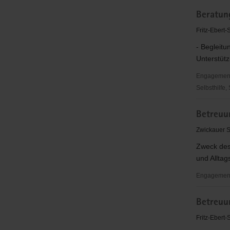
AWO
Beratun
Vogtland
Bereich
Fritz-Ebert
Reichenb
- Begleitu
e.V.
Unterstütz
Engagementbe
Selbsthilfe,
Beratungs
Betreuu
und
Begegnun
Zwickauer 
Reichenb
Zweck des 
und Alltags
Engagement
Betreuung
Betreuu
Vogtland
e.
Fritz-Ebert
V.