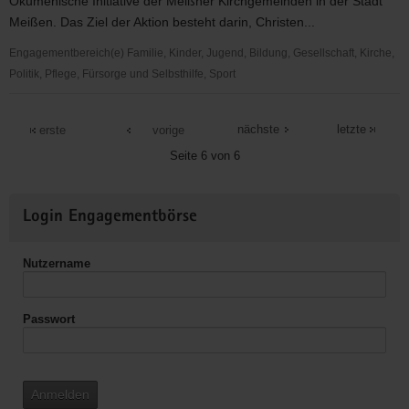
Ökumenische Initiative der Meißner Kirchgemeinden in der Stadt
Welt
Meißen. Das Ziel der Aktion besteht darin, Christen...
e.V.
Meißen
Engagementbereich(e) Familie, Kinder, Jugend, Bildung, Gesellschaft, Kirche,
Politik, Pflege, Fürsorge und Selbsthilfe, Sport
Ökumenisches
Projekt
nächste
letzte
erste
vorige
"BRÜCKEN
Seite 6 von 6
bauen"
Weitere
Login Engagementbörse
Informationen
Nutzername
Passwort
Anmelden