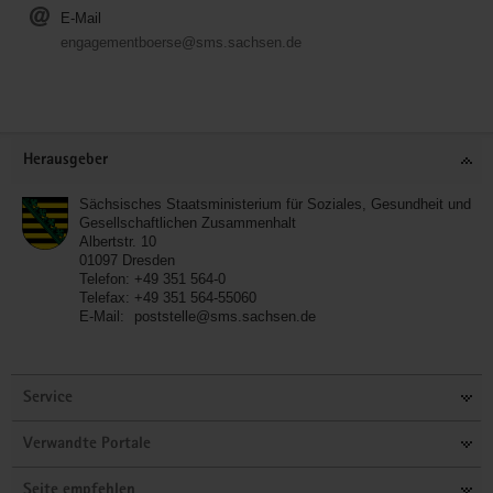
E-Mail
engagementboerse@sms.sachsen.de
Service
Herausgeber
Sächsisches Staatsministerium für Soziales, Gesundheit und
Gesellschaftlichen Zusammenhalt
Albertstr. 10
01097
Dresden
Telefon:
+49 351 564-0
Telefax:
+49 351 564-55060
E-Mail:
poststelle@sms.sachsen.de
Service
Verwandte Portale
Seite empfehlen