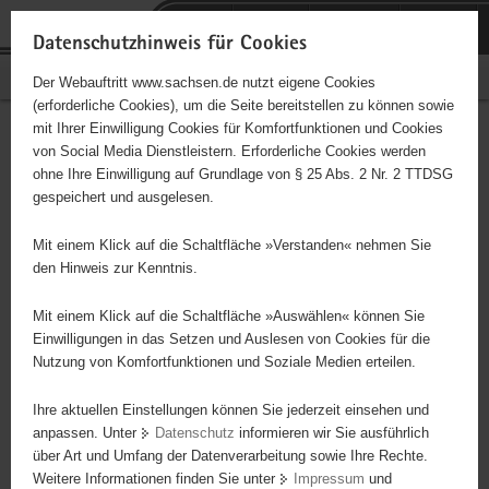
P
Portalübergreifende
o
H
Navigation
Datenschutzhinweis für Cookies
r
a
S
Bürgerschaftliches Engagement
Der Webauftritt www.sachsen.de nutzt eigene Cookies
t
u
e
(erforderliche Cookies), um die Seite bereitstellen zu können sowie
a
p
r
mit Ihrer Einwilligung Cookies für Komfortfunktionen und Cookies
l
t
v
Hauptinhalt
Engagementbörse
von Social Media Dienstleistern. Erforderliche Cookies werden
ü
i
i
ohne Ihre Einwilligung auf Grundlage von § 25 Abs. 2 Nr. 2 TTDSG
b
n
c
gespeichert und ausgelesen.
e
h
e
Ergebnisse auf Karte anzeigen
r
a
Mit einem Klick auf die Schaltfläche »Verstanden« nehmen Sie
g
l
den Hinweis zur Kenntnis.
r
t
Alles
Initiativen
Projekte
e
Mit einem Klick auf die Schaltfläche »Auswählen« können Sie
Nach Alphabet
Nach Postleitzahl
i
Einwilligungen in das Setzen und Auslesen von Cookies für die
Nutzung von Komfortfunktionen und Soziale Medien erteilen.
f
e
Ihre aktuellen Einstellungen können Sie jederzeit einsehen und
53 Suchergebnisse
n
anpassen. Unter
Datenschutz
informieren wir Sie ausführlich
d
über Art und Umfang der Datenverarbeitung sowie Ihre Rechte.
Stadt Meißen
e
Weitere Informationen finden Sie unter
Impressum
und
N