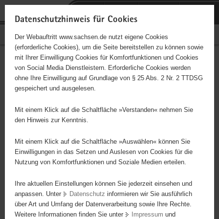
P
Portalübergreifende
o
H
Navigation
Datenschutzhinweis für Cookies
r
a
S
Bürgerschaftliches Engagement
Der Webauftritt www.sachsen.de nutzt eigene Cookies
t
u
e
(erforderliche Cookies), um die Seite bereitstellen zu können sowie
a
p
r
mit Ihrer Einwilligung Cookies für Komfortfunktionen und Cookies
l
t
v
Hauptinhalt
Engagementbörse
von Social Media Dienstleistern. Erforderliche Cookies werden
ü
i
i
ohne Ihre Einwilligung auf Grundlage von § 25 Abs. 2 Nr. 2 TTDSG
b
n
c
gespeichert und ausgelesen.
e
h
e
Ergebnisse auf Karte anzeigen
r
a
Mit einem Klick auf die Schaltfläche »Verstanden« nehmen Sie
g
l
den Hinweis zur Kenntnis.
r
t
Alles
Initiativen
Projekte
e
Mit einem Klick auf die Schaltfläche »Auswählen« können Sie
Nach Alphabet
Nach Postleitzahl
i
Einwilligungen in das Setzen und Auslesen von Cookies für die
Nutzung von Komfortfunktionen und Soziale Medien erteilen.
f
e
Ihre aktuellen Einstellungen können Sie jederzeit einsehen und
53 Suchergebnisse
n
anpassen. Unter
Datenschutz
informieren wir Sie ausführlich
d
über Art und Umfang der Datenverarbeitung sowie Ihre Rechte.
Miteinander e. V., Keramisches Arbeiten mit Kindern
e
Weitere Informationen finden Sie unter
Impressum
und
N