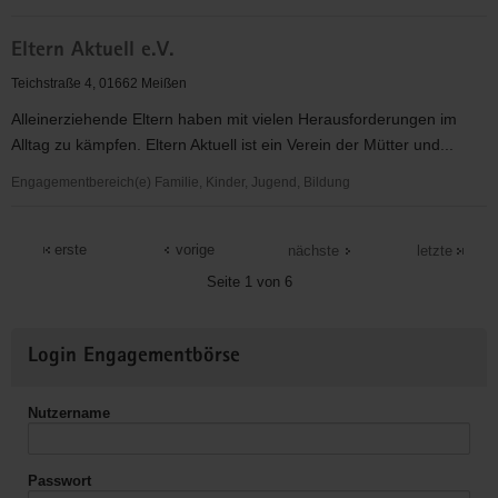
Meißner
Eltern Aktuell e.V.
Kinder-
und
Teichstraße 4, 01662 Meißen
Familienhilfe
Alleinerziehende Eltern haben mit vielen Herausforderungen im
e.V.
Alltag zu kämpfen. Eltern Aktuell ist ein Verein der Mütter und...
/
Projekt
Engagementbereich(e) Familie, Kinder, Jugend, Bildung
Meißner
Eltern
Tafel
Aktuell
erste
vorige
nächste
letzte
e.V.
Seite 1 von 6
Weitere
Login Engagementbörse
Informationen
Nutzername
Passwort