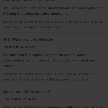
Großenhainer Straße 25, 01662 Meißen
e.
Das Ziel unserer Arbeit ist es, Menschen mit Behinderung bei der
V.
Erfüllung eines möglichst selbstständigen,...
Engagementbereich(e) Familie, Kinder, Jugend, Bildung, Gesellschaft, Kirche,
Politik, Pflege, Fürsorge und Selbsthilfe, Sport
Lebenshilfe
DRK Wasserwacht Meissen
Meißen
e.
Bergstr. 8, 01662 Meissen
V.
Vermitteln von Rettungsmaßnahmen im und am Wasser.
Schwimmen lernen und festigen, Rettungsschwimmen lernen und
festigen,
Engagementbereich(e) Familie, Kinder, Jugend, Bildung, Menschen in
besonderen Situationen, Sicherheit, Rettungswesen, Justiz, Sport
DRK
Sport und Abenteuer e.V.
Wasserwacht
Meissen
Hohe Str. 8, 01662 Meißen
Unser Verein sitzt in Meißen und unsere Mitglieder treffen sich um