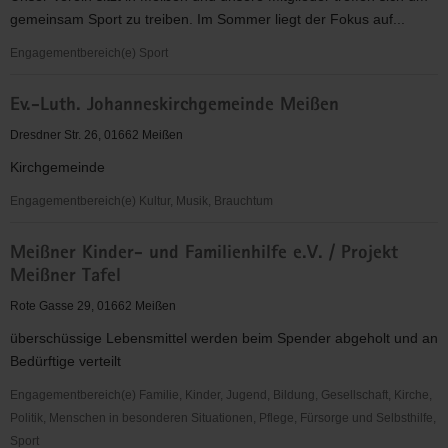
gemeinsam Sport zu treiben. Im Sommer liegt der Fokus auf...
Engagementbereich(e) Sport
Sport
Ev.-Luth. Johanneskirchgemeinde Meißen
und
Abenteuer
Dresdner Str. 26, 01662 Meißen
e.V.
Kirchgemeinde
Engagementbereich(e) Kultur, Musik, Brauchtum
Ev.-
Meißner Kinder- und Familienhilfe e.V. / Projekt
Luth.
Meißner Tafel
Johanneskirchgemeinde
Meißen
Rote Gasse 29, 01662 Meißen
überschüssige Lebensmittel werden beim Spender abgeholt und an
Bedürftige verteilt
Engagementbereich(e) Familie, Kinder, Jugend, Bildung, Gesellschaft, Kirche,
Politik, Menschen in besonderen Situationen, Pflege, Fürsorge und Selbsthilfe,
Sport