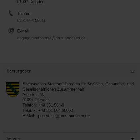
01097 Dresden
Telefon:
0351 564-58611
E-Mail
engagementboerse@sms.sachsen.de
Service
Herausgeber
Sächsisches Staatsministerium für Soziales, Gesundheit und
Gesellschaftlichen Zusammenhalt
Albertstr. 10
01097
Dresden
Telefon:
+49 351 564-0
Telefax:
+49 351 564-55060
E-Mail:
poststelle@sms.sachsen.de
Service