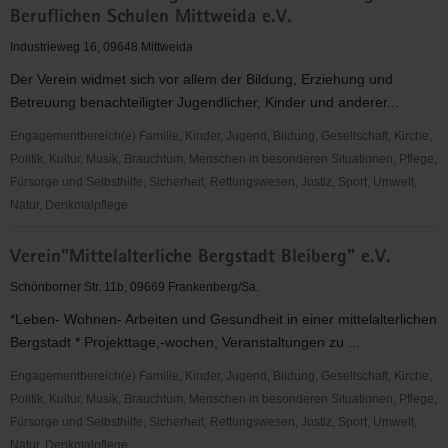
Beruflichen Schulen Mittweida e.V.
Betreutes
Wohnen
Industrieweg 16, 09648 Mittweida
Mittweida
Der Verein widmet sich vor allem der Bildung, Erziehung und
e.V.
Betreuung benachteiligter Jugendlicher, Kinder und anderer...
Engagementbereich(e) Familie, Kinder, Jugend, Bildung, Gesellschaft, Kirche,
Politik, Kultur, Musik, Brauchtum, Menschen in besonderen Situationen, Pflege,
Fürsorge und Selbsthilfe, Sicherheit, Rettungswesen, Justiz, Sport, Umwelt,
Natur, Denkmalpflege
Verein
Verein"Mittelalterliche Bergstadt Bleiberg" e.V.
zur
Förderung
Schönborner Str. 11b, 09669 Frankenberg/Sa.
der
*Leben- Wohnen- Arbeiten und Gesundheit in einer mittelalterlichen
beruflichen
Bergstadt * Projekttage,-wochen, Veranstaltungen zu ...
Bildung
an
Engagementbereich(e) Familie, Kinder, Jugend, Bildung, Gesellschaft, Kirche,
den
Politik, Kultur, Musik, Brauchtum, Menschen in besonderen Situationen, Pflege,
Beruflichen
Fürsorge und Selbsthilfe, Sicherheit, Rettungswesen, Justiz, Sport, Umwelt,
Schulen
Natur, Denkmalpflege