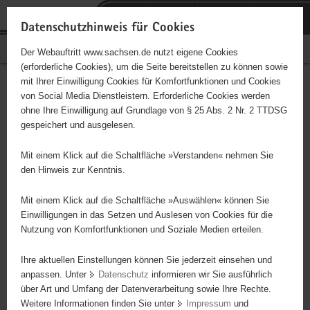
P
Portalübergreifende
o
H
Navigation
Datenschutzhinweis für Cookies
r
a
S
Bürgerschaftliches Engagement
Der Webauftritt www.sachsen.de nutzt eigene Cookies
t
u
e
(erforderliche Cookies), um die Seite bereitstellen zu können sowie
a
p
r
mit Ihrer Einwilligung Cookies für Komfortfunktionen und Cookies
l
t
v
Hauptinhalt
Engagementbörse
von Social Media Dienstleistern. Erforderliche Cookies werden
ü
i
i
ohne Ihre Einwilligung auf Grundlage von § 25 Abs. 2 Nr. 2 TTDSG
b
n
c
gespeichert und ausgelesen.
e
h
e
Ergebnisse auf Karte anzeigen
r
a
Mit einem Klick auf die Schaltfläche »Verstanden« nehmen Sie
g
l
den Hinweis zur Kenntnis.
r
t
Alles
Initiativen
Projekte
e
Mit einem Klick auf die Schaltfläche »Auswählen« können Sie
Nach Alphabet
Nach Postleitzahl
i
Einwilligungen in das Setzen und Auslesen von Cookies für die
Nutzung von Komfortfunktionen und Soziale Medien erteilen.
f
e
Ihre aktuellen Einstellungen können Sie jederzeit einsehen und
68 Suchergebnisse
n
anpassen. Unter
Datenschutz
informieren wir Sie ausführlich
d
über Art und Umfang der Datenverarbeitung sowie Ihre Rechte.
Trainieren der Garde, Maxis, Minis; Erstellung neuer
e
Weitere Informationen finden Sie unter
Impressum
und
N