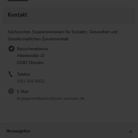
Kontakt
Sächsisches Staatsministerium für Soziales, Gesundheit und
Gesellschaftlichen Zusammenhalt
Besucheradresse:
Albertstraße 10
01097 Dresden
Telefon:
0351 564-58611
E-Mail
engagementboerse@sms.sachsen.de
Service
Herausgeber