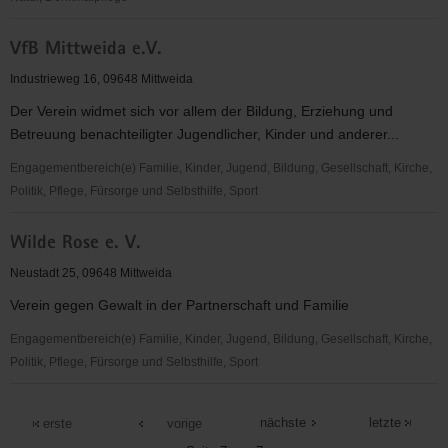
Mittweida
Verein"Mittelalterliche
e.V.
VfB Mittweida e.V.
Bergstadt
Bleiberg"
Industrieweg 16, 09648 Mittweida
e.V.
Der Verein widmet sich vor allem der Bildung, Erziehung und
Betreuung benachteiligter Jugendlicher, Kinder und anderer...
Engagementbereich(e) Familie, Kinder, Jugend, Bildung, Gesellschaft, Kirche,
Politik, Pflege, Fürsorge und Selbsthilfe, Sport
VfB
Wilde Rose e. V.
Mittweida
e.V.
Neustadt 25, 09648 Mittweida
Verein gegen Gewalt in der Partnerschaft und Familie
Engagementbereich(e) Familie, Kinder, Jugend, Bildung, Gesellschaft, Kirche,
Politik, Pflege, Fürsorge und Selbsthilfe, Sport
Wilde
Rose
nächste
letzte
erste
vorige
e.