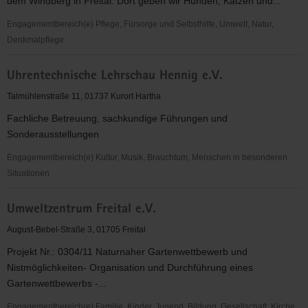
dem Windberg in Freital. Dort geben wir Hunden, Katzen und...
V.
Engagementbereich(e) Pflege, Fürsorge und Selbsthilfe, Umwelt, Natur,
Denkmalpflege
Tierschutzverein
Uhrentechnische Lehrschau Hennig e.V.
Freital
u.U.e.V.
Talmühlenstraße 11, 01737 Kurort Hartha
Fachliche Betreuung, sachkundige Führungen und
Sonderausstellungen
Engagementbereich(e) Kultur, Musik, Brauchtum, Menschen in besonderen
Situationen
Uhrentechnische
Umweltzentrum Freital e.V.
Lehrschau
Hennig
August-Bebel-Straße 3, 01705 Freital
e.V.
Projekt Nr.: 0304/11 Naturnaher Gartenwettbewerb und
Nistmöglichkeiten- Organisation und Durchführung eines
Gartenwettbewerbs -...
Engagementbereich(e) Familie, Kinder, Jugend, Bildung, Gesellschaft, Kirche,