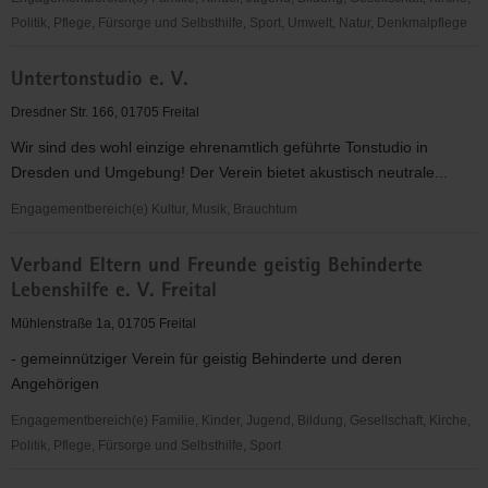
Politik, Pflege, Fürsorge und Selbsthilfe, Sport, Umwelt, Natur, Denkmalpflege
Umweltzentrum
Untertonstudio e. V.
Freital
e.V.
Dresdner Str. 166, 01705 Freital
Wir sind des wohl einzige ehrenamtlich geführte Tonstudio in
Dresden und Umgebung! Der Verein bietet akustisch neutrale...
Engagementbereich(e) Kultur, Musik, Brauchtum
Untertonstudio
Verband Eltern und Freunde geistig Behinderte
e.
Lebenshilfe e. V. Freital
V.
Mühlenstraße 1a, 01705 Freital
- gemeinnütziger Verein für geistig Behinderte und deren
Angehörigen
Engagementbereich(e) Familie, Kinder, Jugend, Bildung, Gesellschaft, Kirche,
Politik, Pflege, Fürsorge und Selbsthilfe, Sport
Verband