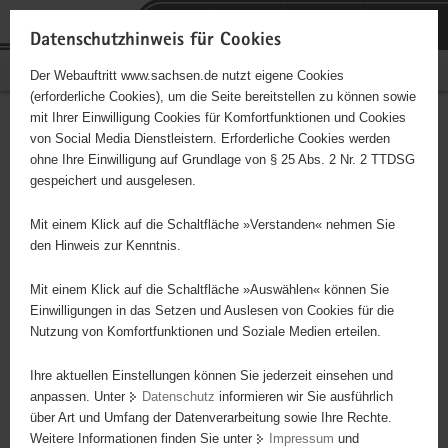
P
Portalübergreifende
o
H
Navigation
Datenschutzhinweis für Cookies
r
a
S
Bürgerschaftliches Engagement
Der Webauftritt www.sachsen.de nutzt eigene Cookies
t
u
e
(erforderliche Cookies), um die Seite bereitstellen zu können sowie
a
p
r
mit Ihrer Einwilligung Cookies für Komfortfunktionen und Cookies
l
t
v
Hauptinhalt
Engagementbörse
von Social Media Dienstleistern. Erforderliche Cookies werden
ü
i
i
ohne Ihre Einwilligung auf Grundlage von § 25 Abs. 2 Nr. 2 TTDSG
b
n
c
gespeichert und ausgelesen.
e
h
e
Ergebnisse auf Karte anzeigen
r
a
Mit einem Klick auf die Schaltfläche »Verstanden« nehmen Sie
g
l
den Hinweis zur Kenntnis.
r
t
Alles
Initiativen
Projekte
e
Mit einem Klick auf die Schaltfläche »Auswählen« können Sie
Nach Alphabet
Nach Postleitzahl
i
Einwilligungen in das Setzen und Auslesen von Cookies für die
Nutzung von Komfortfunktionen und Soziale Medien erteilen.
f
e
Ihre aktuellen Einstellungen können Sie jederzeit einsehen und
85 Suchergebnisse
n
anpassen. Unter
Datenschutz
informieren wir Sie ausführlich
d
über Art und Umfang der Datenverarbeitung sowie Ihre Rechte.
Tharandter Kegelverein e.V.
e
Weitere Informationen finden Sie unter
Impressum
und
N