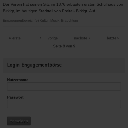
Sächsische
Der Verein hat seinen Sitz im 1876 erbauten ersten Schulhaus von
Schweiz/Weißeritzkreis
Birkigt, im heutigen Stadtteil von Freital- Birkigt. Auf...
e.
V.,
Engagementbereich(e) Kultur, Musik, Brauchtum
Freital
Verein
zur
erste
vorige
nächste
letzte
Förderung
Seite 8 von 9
des
Schulhistorischen
Weitere
Museums
Login Engagementbörse
Informationen
Freital
e.
Nutzername
V.
Passwort
Anmelden