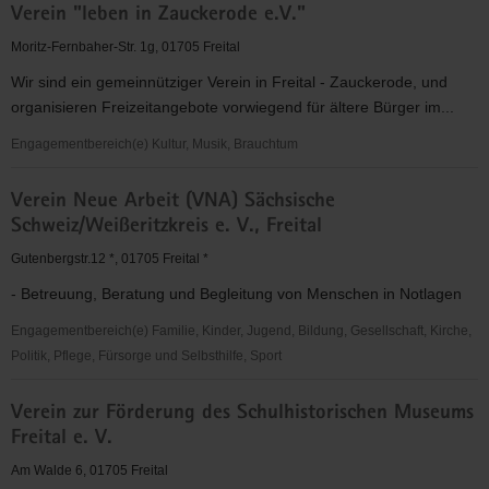
Verein "leben in Zauckerode e.V."
Eltern
und
Moritz-Fernbaher-Str. 1g, 01705 Freital
Freunde
Wir sind ein gemeinnütziger Verein in Freital - Zauckerode, und
geistig
organisieren Freizeitangebote vorwiegend für ältere Bürger im...
Behinderte
Lebenshilfe
Engagementbereich(e) Kultur, Musik, Brauchtum
e.
Verein
V.
Verein Neue Arbeit (VNA) Sächsische
"leben
Freital
Schweiz/Weißeritzkreis e. V., Freital
in
Zauckerode
Gutenbergstr.12 *, 01705 Freital *
e.V."
- Betreuung, Beratung und Begleitung von Menschen in Notlagen
Engagementbereich(e) Familie, Kinder, Jugend, Bildung, Gesellschaft, Kirche,
Politik, Pflege, Fürsorge und Selbsthilfe, Sport
Verein
Verein zur Förderung des Schulhistorischen Museums
Neue
Freital e. V.
Arbeit
(VNA)
Am Walde 6, 01705 Freital