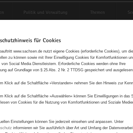
en
Politik und Verwaltung
Themen
Se
schutzhinweis für Cookies
Schriftgröße anpassen
Kontr
auftritt www.sachsen.de nutzt eigene Cookies (erforderliche Cookies), um die
tellen zu können sowie mit Ihrer Einwilligung Cookies für Komfortfunktionen u
t
agementbörse
 von Social Media Dienstleistern. Erforderliche Cookies werden ohne Ihre
igung auf Grundlage von § 25 Abs. 2 Nr. 2 TTDSG gespeichert und ausgelesen
isse auf Karte anzeigen
em Klick auf die Schaltfläche »Verstanden« nehmen Sie den Hinweis zur Kenn
em Klick auf die Schaltfläche »Auswählen« können Sie Einwilligungen in das 
Initiativen
Projekte
Nach Alphabet
Nach Post
lesen von Cookies für die Nutzung von Komfortfunktionen und Soziale Medie
tuellen Einstellungen können Sie jederzeit einsehen und anpassen. Unter
50 Suchergebnisse
nschutz
informieren wir Sie ausführlich über Art und Umfang der Datenverarbe