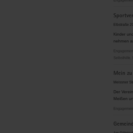
Engagementb
Heimatver
Sportver
Zadel
e.V.
Elbstraße 2
Kinder und
nehmen an
Engagementbe
Selbsthilfe,
Sportverei
Mein zu
Diera
e.
Meissner St
V.
Der Verei
Meißen und
Engagementb
Mein
Gemeind
zu
Hause