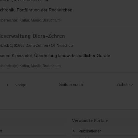
blick 1, 01665 Diera-Zehren
hronik, Fortführung der Recherchen
ereich(e) Kultur, Musik, Brauchtum
verwaltung
everwaltung Diera-Zehren
blick 1, 01665 Diera-Zehren / OT Nieschütz
eum Kleinzadel, Überholung landwirtschaftlicher Geräte
ereich(e) Kultur, Musik, Brauchtum
verwaltung
Seite 5 von 5
nächste
vorige
Verwandte Portale
ht
Publikationen