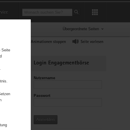
Suchbegriff
rvice
Suche starten
Übergeordnete Seiten
ast erhöhen
Animationen stoppen
Seite vorlesen
 Seite
nd
Weitere
Login Engagementbörse
Informationen
.
Nutzername
tnis.
Setzen
Passwort
leitzahl
n
Anmelden
itung