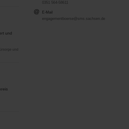
0351 564-58611
E-Mail
engagementboerse@sms.sachsen.de
ert und
Fürsorge und
reis