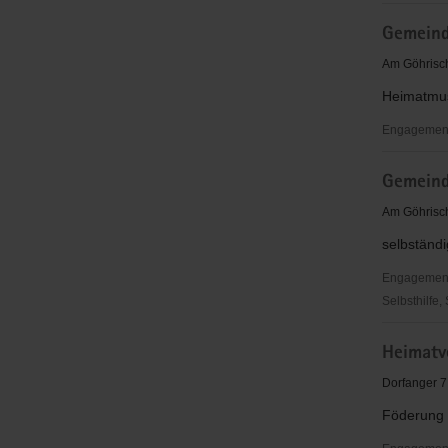
Gemeinde
Gemeind
Diera-
Zehren
Am Göhrisch
Heimatmus
Engagementb
Gemeinde
Gemeind
Diera-
Zehren
Am Göhrisch
selbständ
Engagementbe
Selbsthilfe,
Gemeinde
Heimatve
Diera-
Zehren
Dorfanger 7
Föderung 