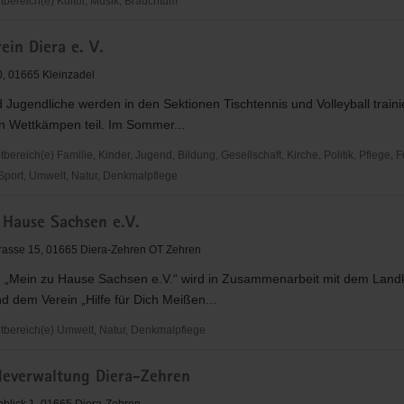
ereich(e) Kultur, Musik, Brauchtum
ein
ein Diera e. V.
0, 01665 Kleinzadel
 Jugendliche werden in den Sektionen Tischtennis und Volleyball traini
 Wettkämpen teil. Im Sommer...
reich(e) Familie, Kinder, Jugend, Bildung, Gesellschaft, Kirche, Politik, Pflege, 
 Sport, Umwelt, Natur, Denkmalpflege
n
 Hause Sachsen e.V.
rasse 15, 01665 Diera-Zehren OT Zehren
n „Mein zu Hause Sachsen e.V.“ wird in Zusammenarbeit mit dem Landk
 dem Verein „Hilfe für Dich Meißen...
ereich(e) Umwelt, Natur, Denkmalpflege
everwaltung Diera-Zehren