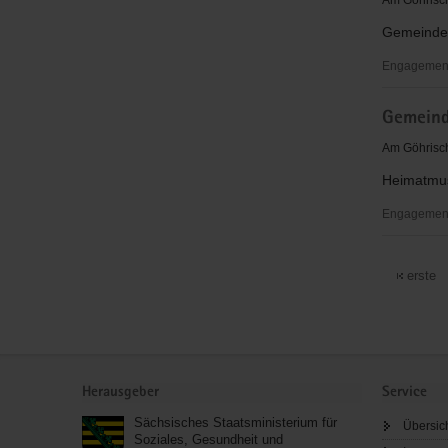
Am Göhrisch
Sachsen
Gemeindec
e.V.
Engagementb
Gemeinde
Gemeind
Diera-
Zehren
Am Göhrisch
Heimatmus
Engagementb
Gemeinde
Diera-
erste
Zehren
Service
Herausgeber
Service
Sächsisches Staatsministerium für
Übersic
Soziales, Gesundheit und