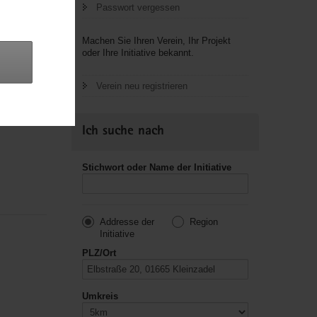
Passwort vergessen
Machen Sie Ihren Verein, Ihr Projekt
oder Ihre Initiative bekannt.
Fürsorge und
Verein neu registrieren
Ich suche nach
Stichwort oder Name der Initiative
Addresse der
Region
Initiative
PLZ/Ort
Umkreis