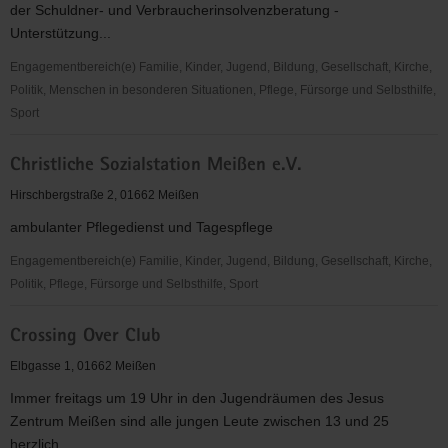
der Schuldner- und Verbraucherinsolvenzberatung -
V.
Unterstützung...
Engagementbereich(e) Familie, Kinder, Jugend, Bildung, Gesellschaft, Kirche,
Politik, Menschen in besonderen Situationen, Pflege, Fürsorge und Selbsthilfe,
Sport
Caritasverband
Christliche Sozialstation Meißen e.V.
für
das
Hirschbergstraße 2, 01662 Meißen
Dekanat
ambulanter Pflegedienst und Tagespflege
Meißen
e.
Engagementbereich(e) Familie, Kinder, Jugend, Bildung, Gesellschaft, Kirche,
V.
Politik, Pflege, Fürsorge und Selbsthilfe, Sport
Christliche
Crossing Over Club
Sozialstation
Meißen
Elbgasse 1, 01662 Meißen
e.V.
Immer freitags um 19 Uhr in den Jugendräumen des Jesus
Zentrum Meißen sind alle jungen Leute zwischen 13 und 25
herzlich...