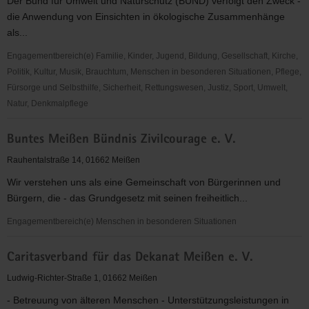
Der Bund für Umwelt und Naturschutz (BUND) verfolgt den Zweck -
die Anwendung von Einsichten in ökologische Zusammenhänge
als...
Engagementbereich(e) Familie, Kinder, Jugend, Bildung, Gesellschaft, Kirche,
Politik, Kultur, Musik, Brauchtum, Menschen in besonderen Situationen, Pflege,
Fürsorge und Selbsthilfe, Sicherheit, Rettungswesen, Justiz, Sport, Umwelt,
Natur, Denkmalpflege
Bund
Buntes Meißen Bündnis Zivilcourage e. V.
für
Umwelt
Rauhentalstraße 14, 01662 Meißen
und
Wir verstehen uns als eine Gemeinschaft von Bürgerinnen und
Naturschutz
Bürgern, die - das Grundgesetz mit seinen freiheitlich...
(BUND)
Kreisgruppe
Engagementbereich(e) Menschen in besonderen Situationen
Meißen
Buntes
Caritasverband für das Dekanat Meißen e. V.
Meißen
Bündnis
Ludwig-Richter-Straße 1, 01662 Meißen
Zivilcourage
- Betreuung von älteren Menschen - Unterstützungsleistungen in
e.