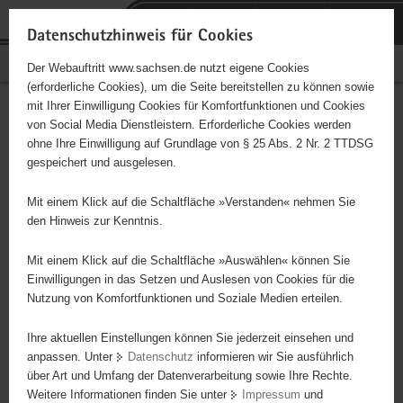
P
Portalübergreifende
o
H
Navigation
Datenschutzhinweis für Cookies
r
a
S
Bürgerschaftliches Engagement
Der Webauftritt www.sachsen.de nutzt eigene Cookies
t
u
e
(erforderliche Cookies), um die Seite bereitstellen zu können sowie
a
p
r
mit Ihrer Einwilligung Cookies für Komfortfunktionen und Cookies
l
t
v
Hauptinhalt
Engagementbörse
von Social Media Dienstleistern. Erforderliche Cookies werden
ü
i
i
ohne Ihre Einwilligung auf Grundlage von § 25 Abs. 2 Nr. 2 TTDSG
b
n
c
gespeichert und ausgelesen.
e
h
e
Ergebnisse auf Karte anzeigen
r
a
Mit einem Klick auf die Schaltfläche »Verstanden« nehmen Sie
g
l
den Hinweis zur Kenntnis.
r
t
Alles
Initiativen
Projekte
e
Mit einem Klick auf die Schaltfläche »Auswählen« können Sie
Nach Alphabet
Nach Postleitzahl
i
Einwilligungen in das Setzen und Auslesen von Cookies für die
Nutzung von Komfortfunktionen und Soziale Medien erteilen.
f
e
Ihre aktuellen Einstellungen können Sie jederzeit einsehen und
50 Suchergebnisse
n
anpassen. Unter
Datenschutz
informieren wir Sie ausführlich
d
über Art und Umfang der Datenverarbeitung sowie Ihre Rechte.
"Hafenstraße" e. V.
e
Weitere Informationen finden Sie unter
Impressum
und
N