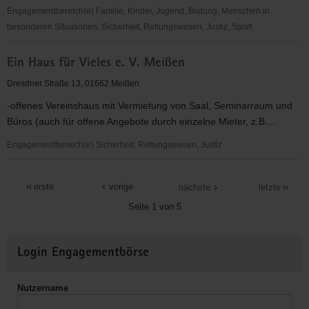
Engagementbereich(e) Familie, Kinder, Jugend, Bildung, Menschen in
besonderen Situationen, Sicherheit, Rettungswesen, Justiz, Sport
DRK
Ein Haus für Vieles e. V. Meißen
Wasserwacht
Meissen
Dresdner Straße 13, 01662 Meißen
-offenes Vereinshaus mit Vermietung von Saal, Seminarraum und
Büros (auch für offene Angebote durch einzelne Mieter, z.B....
Engagementbereich(e) Sicherheit, Rettungswesen, Justiz
Ein
Haus
erste
vorige
nächste
letzte
für
Seite 1 von 5
Vieles
e.
Weitere
V.
Login Engagementbörse
Informationen
Meißen
Nutzername