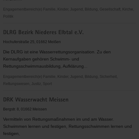
Engagementbereich(e) Familie, Kinder, Jugend, Bildung, Gesellschaft, Kirche,
Politik
Crossing
DLRG Bezirk Niederes Elbtal e.V.
Over
Club
Hochuferstraße 25, 01662 Meißen
Die DLRG ist eine Wasserrettungsorganisation. Zu den
Kernaufgaben gehören Schwimm- und
Rettungsschwimmausbildung, Aufklärung...
Engagementbereich(e) Familie, Kinder, Jugend, Bildung, Sicherheit,
Rettungswesen, Justiz, Sport
DLRG
DRK Wasserwacht Meissen
Bezirk
Niederes
Bergstr. 8, 01662 Meissen
Elbtal
Vermitteln von Rettungsmaßnahmen im und am Wasser.
e.V.
Schwimmen lernen und festigen, Rettungsschwimmen lernen und
festigen,