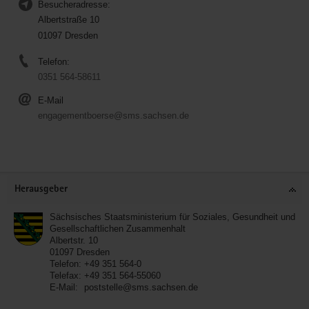
Besucheradresse:
Albertstraße 10
01097 Dresden
Telefon:
0351 564-58611
E-Mail
engagementboerse@sms.sachsen.de
Service
Herausgeber
Sächsisches Staatsministerium für Soziales, Gesundheit und
Gesellschaftlichen Zusammenhalt
Albertstr. 10
01097
Dresden
Telefon:
+49 351 564-0
Telefax:
+49 351 564-55060
E-Mail:
poststelle@sms.sachsen.de