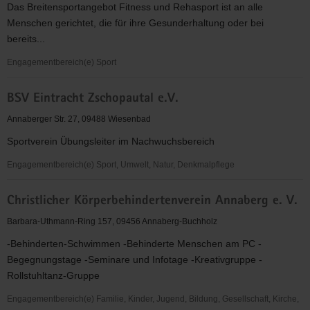
Das Breitensportangebot Fitness und Rehasport ist an alle
e.V.,KO
Menschen gerichtet, die für ihre Gesunderhaltung oder bei
Erzgebirge,
bereits...
Regionalgruppe
Annaberg
Engagementbereich(e) Sport
Breitensportangebot
BSV Eintracht Zschopautal e.V.
Fitness
und
Annaberger Str. 27, 09488 Wiesenbad
Rehasport
Sportverein Übungsleiter im Nachwuchsbereich
Engagementbereich(e) Sport, Umwelt, Natur, Denkmalpflege
BSV
Christlicher Körperbehindertenverein Annaberg e. V.
Eintracht
Zschopautal
Barbara-Uthmann-Ring 157, 09456 Annaberg-Buchholz
e.V.
-Behinderten-Schwimmen -Behinderte Menschen am PC -
Begegnungstage -Seminare und Infotage -Kreativgruppe -
Rollstuhltanz-Gruppe
Engagementbereich(e) Familie, Kinder, Jugend, Bildung, Gesellschaft, Kirche,