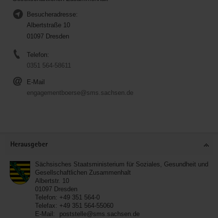
Besucheradresse:
Albertstraße 10
01097 Dresden
Telefon:
0351 564-58611
E-Mail
engagementboerse@sms.sachsen.de
Service
Herausgeber
Sächsisches Staatsministerium für Soziales, Gesundheit und
Gesellschaftlichen Zusammenhalt
Albertstr. 10
01097
Dresden
Telefon:
+49 351 564-0
Telefax:
+49 351 564-55060
E-Mail:
poststelle@sms.sachsen.de