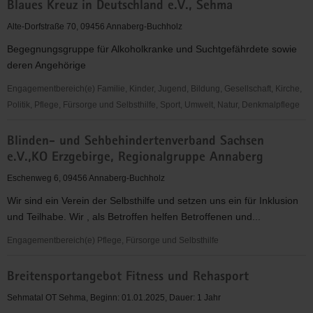
Blaues Kreuz in Deutschland e.V., Sehma
Kreuz
in
Alte-Dorfstraße 70, 09456 Annaberg-Buchholz
Deutschland
Begegnungsgruppe für Alkoholkranke und Suchtgefährdete sowie
e.V.,
deren Angehörige
Annaberg-
Buchholz
Engagementbereich(e) Familie, Kinder, Jugend, Bildung, Gesellschaft, Kirche,
Politik, Pflege, Fürsorge und Selbsthilfe, Sport, Umwelt, Natur, Denkmalpflege
Blaues
Blinden- und Sehbehindertenverband Sachsen
Kreuz
e.V.,KO Erzgebirge, Regionalgruppe Annaberg
in
Deutschland
Eschenweg 6, 09456 Annaberg-Buchholz
e.V.,
Wir sind ein Verein der Selbsthilfe und setzen uns ein für Inklusion
Sehma
und Teilhabe. Wir , als Betroffen helfen Betroffenen und...
Engagementbereich(e) Pflege, Fürsorge und Selbsthilfe
Blinden-
Breitensportangebot Fitness und Rehasport
und
Sehbehindertenverband
Sehmatal OT Sehma, Beginn: 01.01.2025, Dauer: 1 Jahr
Sachsen