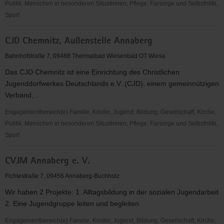
Politik, Menschen in besonderen Situationen, Pflege, Fürsorge und Selbsthilfe,
Sport
Christlicher
CJD Chemnitz, Außenstelle Annaberg
Körperbehindertenverein
Annaberg
Bahnhofstraße 7, 09488 Thermalbad Wiesenbad OT Wiesa
e.
Das CJD Chemnitz ist eine Einrichtung des Christlichen
V.
Jugenddorfwerkes Deutschlands e.V. (CJD), einem gemeinnützigen
Verband,...
Engagementbereich(e) Familie, Kinder, Jugend, Bildung, Gesellschaft, Kirche,
Politik, Menschen in besonderen Situationen, Pflege, Fürsorge und Selbsthilfe,
Sport
CJD
CVJM Annaberg e. V.
Chemnitz,
Außenstelle
Fichtestraße 7, 09456 Annaberg-Buchholz
Annaberg
Wir haben 2 Projekte: 1. Alltagsbildung in der sozialen Jugendarbeit
2. Eine Jugendgruppe leiten und begleiten
Engagementbereich(e) Familie, Kinder, Jugend, Bildung, Gesellschaft, Kirche,