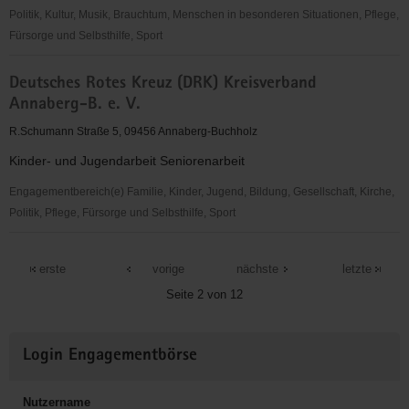
Politik, Kultur, Musik, Brauchtum, Menschen in besonderen Situationen, Pflege,
Fürsorge und Selbsthilfe, Sport
CVJM
Deutsches Rotes Kreuz (DRK) Kreisverband
Annaberg
Annaberg-B. e. V.
e.
V.
R.Schumann Straße 5, 09456 Annaberg-Buchholz
Kinder- und Jugendarbeit Seniorenarbeit
Engagementbereich(e) Familie, Kinder, Jugend, Bildung, Gesellschaft, Kirche,
Politik, Pflege, Fürsorge und Selbsthilfe, Sport
Deutsches
Rotes
erste
vorige
nächste
letzte
Kreuz
Seite 2 von 12
(DRK)
Kreisverband
Weitere
Annaberg-
Login Engagementbörse
Informationen
B.
e.
Nutzername