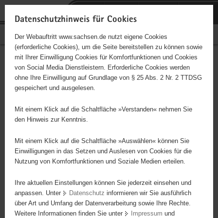
P
Portalübergreifende
o
H
Navigation
Datenschutzhinweis für Cookies
r
a
S
Bürgerschaftliches Engagement
Der Webauftritt www.sachsen.de nutzt eigene Cookies
t
u
e
(erforderliche Cookies), um die Seite bereitstellen zu können sowie
a
p
r
mit Ihrer Einwilligung Cookies für Komfortfunktionen und Cookies
l
t
v
Hauptinhalt
Engagementbörse
von Social Media Dienstleistern. Erforderliche Cookies werden
ü
i
i
ohne Ihre Einwilligung auf Grundlage von § 25 Abs. 2 Nr. 2 TTDSG
b
n
c
gespeichert und ausgelesen.
e
h
e
Ergebnisse auf Karte anzeigen
r
a
Mit einem Klick auf die Schaltfläche »Verstanden« nehmen Sie
g
l
den Hinweis zur Kenntnis.
r
t
Alles
Initiativen
Projekte
e
Mit einem Klick auf die Schaltfläche »Auswählen« können Sie
Nach Alphabet
Nach Postleitzahl
i
Einwilligungen in das Setzen und Auslesen von Cookies für die
Nutzung von Komfortfunktionen und Soziale Medien erteilen.
f
e
Ihre aktuellen Einstellungen können Sie jederzeit einsehen und
111 Suchergebnisse
n
anpassen. Unter
Datenschutz
informieren wir Sie ausführlich
d
über Art und Umfang der Datenverarbeitung sowie Ihre Rechte.
Bergmusikkorps "Frisch Glück" Annaberg-
e
Weitere Informationen finden Sie unter
Impressum
und
N