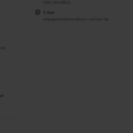
0351 564-58611
E-Mail
engagementboerse@sms.sachsen.de
usik,
it