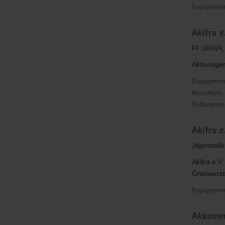
Engagementb
AK
Akifra e
Sächsisch
Militärges
PF 100924,
e.
Aktionsgem
V.
Dresden
Engagementbe
Brauchtum, 
Rettungswes
Akifra
Akifra 
e.
V.
Jägerstraße
Akifra e.V
Graswurzel
Engagementb
Akifra
Akkamer
e.V.