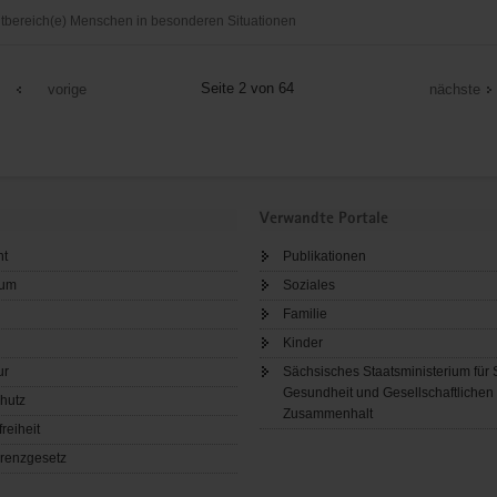
bereich(e) Menschen in besonderen Situationen
nanstalt
r
izdienst
Seite 2 von 64
vorige
nächste
Verwandte Portale
ht
Publikationen
sum
Soziales
Familie
Kinder
ur
Sächsisches Staatsministerium für 
Gesundheit und Gesellschaftlichen
hutz
Zusammenhalt
freiheit
renzgesetz