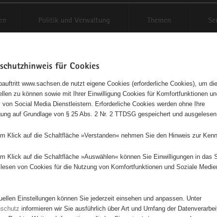
en
Politik und Verwaltung
Themen
Se
schutzhinweis für Cookies
Schriftgröße anpassen
Kontr
auftritt www.sachsen.de nutzt eigene Cookies (erforderliche Cookies), um die
tellen zu können sowie mit Ihrer Einwilligung Cookies für Komfortfunktionen u
t
agementbörse
 von Social Media Dienstleistern. Erforderliche Cookies werden ohne Ihre
igung auf Grundlage von § 25 Abs. 2 Nr. 2 TTDSG gespeichert und ausgelesen
isse auf Karte anzeigen
em Klick auf die Schaltfläche »Verstanden« nehmen Sie den Hinweis zur Kenn
em Klick auf die Schaltfläche »Auswählen« können Sie Einwilligungen in das 
Initiativen
Projekte
Nach Alphabet
Nach Post
lesen von Cookies für die Nutzung von Komfortfunktionen und Soziale Medie
tuellen Einstellungen können Sie jederzeit einsehen und anpassen. Unter
639 Suchergebnisse
nschutz
informieren wir Sie ausführlich über Art und Umfang der Datenverarbe