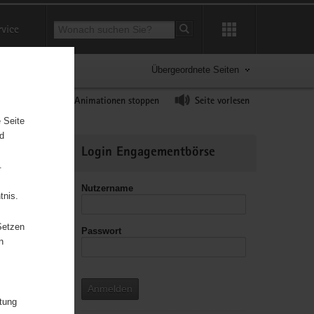
Suchbegriff
rvice
Suche starten
Übergeordnete Seiten
ast erhöhen
Animationen stoppen
Seite vorlesen
 Seite
nd
Weitere
Login Engagementbörse
Informationen
.
Nutzername
tnis.
Setzen
Passwort
leitzahl
n
Anmelden
itung