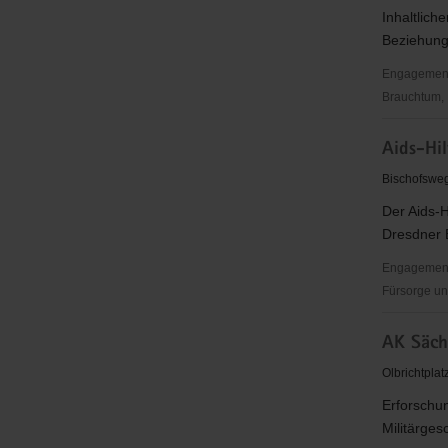
Inhaltlich
Beziehung 
Engagementbe
Brauchtum, 
Afropa
Aids-Hil
e.
V.
Bischofswe
Der Aids-H
Dresdner 
Engagementb
Fürsorge un
Aids-
AK Sächs
Hilfe
Dresden
Olbrichtpla
e.V.
Erforschun
Militärges