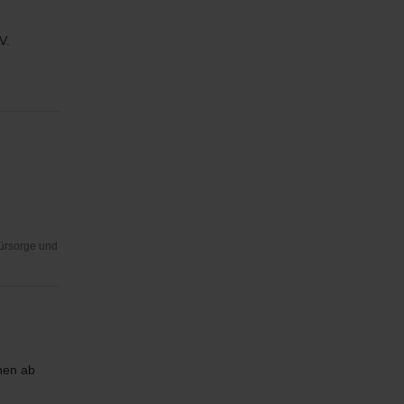
V.
Fürsorge und
hen ab