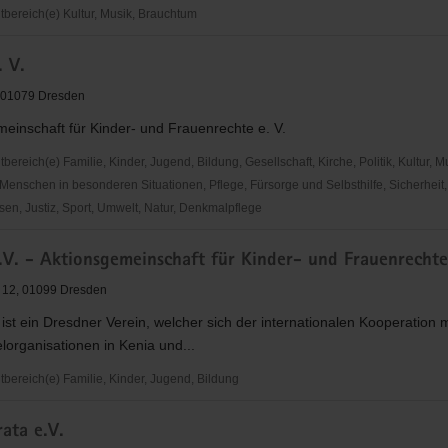
ereich(e) Kultur, Musik, Brauchtum
. V.
e
chichte
 01079 Dresden
einschaft für Kinder- und Frauenrechte e. V.
reich(e) Familie, Kinder, Jugend, Bildung, Gesellschaft, Kirche, Politik, Kultur, M
Menschen in besonderen Situationen, Pflege, Fürsorge und Selbsthilfe, Sicherheit,
en, Justiz, Sport, Umwelt, Natur, Denkmalpflege
e.V. - Aktionsgemeinschaft für Kinder- und Frauenrechte
 12, 01099 Dresden
. ist ein Dresdner Verein, welcher sich der internationalen Kooperation m
organisationen in Kenia und...
ereich(e) Familie, Kinder, Jugend, Bildung
ata e.V.