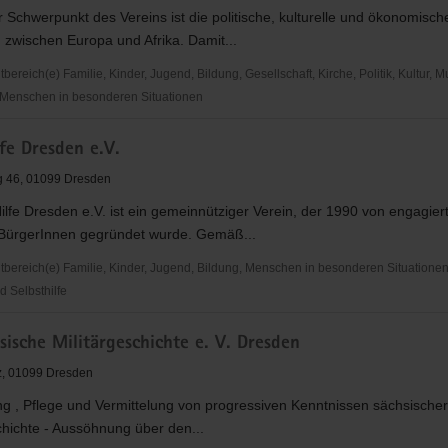
er Schwerpunkt des Vereins ist die politische, kulturelle und ökonomisch
zwischen Europa und Afrika. Damit...
reich(e) Familie, Kinder, Jugend, Bildung, Gesellschaft, Kirche, Politik, Kultur, M
Menschen in besonderen Situationen
fe Dresden e.V.
g 46, 01099 Dresden
ilfe Dresden e.V. ist ein gemeinnütziger Verein, der 1990 von engagier
BürgerInnen gegründet wurde. Gemäß...
ereich(e) Familie, Kinder, Jugend, Bildung, Menschen in besonderen Situationen,
d Selbsthilfe
ische Militärgeschichte e. V. Dresden
tz, 01099 Dresden
g , Pflege und Vermittelung von progressiven Kenntnissen sächsischer
chichte - Aussöhnung über den...