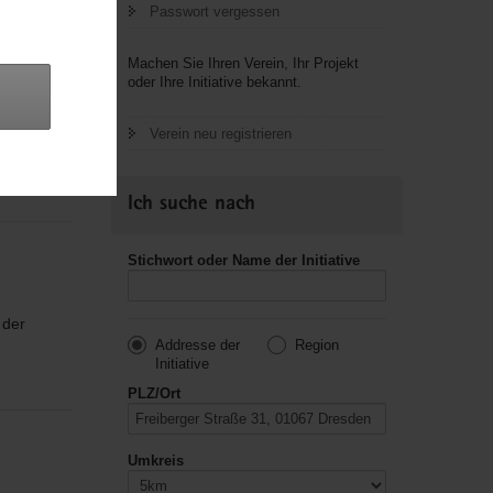
Passwort vergessen
Machen Sie Ihren Verein, Ihr Projekt
oder Ihre Initiative bekannt.
Verein neu registrieren
usik,
Ich suche nach
Stichwort oder Name der Initiative
 der
Addresse der
Region
Initiative
PLZ/Ort
Umkreis