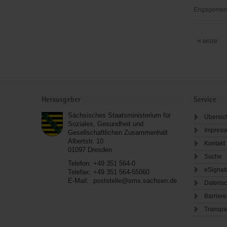
Luth.
Engagement
Diakonisse
Ambulante
Dresden
Kinderhosp
erste
e.V.
Dresden
Service
Herausgeber
Service
Sächsisches Staatsministerium für
Übersic
Soziales, Gesundheit und
Impres
Gesellschaftlichen Zusammenhalt
Albertstr. 10
Kontakt
01097
Dresden
Suche
Telefon:
+49 351 564-0
eSignat
Telefax:
+49 351 564-55060
E-Mail:
poststelle@sms.sachsen.de
Datensc
Barriere
Transpa