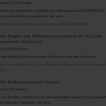
raße 69, 01157 Dresden
meinschaft
 finden sich begeisterte Liebhaber des Akkordeons bei AKKAMERATA e.
 um gemeinsam zu musizieren. Wir sind...
ereich(e) Familie, Kinder, Jugend, Bildung, Kultur, Musik, Brauchtum
hte
ta
er Hospiz- und Palliativberatungsdienst der Ev.-Luth.
senanstalt Dresden e.V.
se 29, 01099 Dresden
 und Begleitung Schwerkranker, Sterbender und alter Menschen
reich(e) Familie, Kinder, Jugend, Bildung, Gesellschaft, Kirche, Politik, Pflege, 
 Sport
r
ter Kinderhospizdienst Dresden
ße 28, 01307 Dresden
eratungsdienst
g von Familien mit lebensverkürzend erkrankten Kindern und Jugendlic
is über den Tod hinaus. Wir sind...