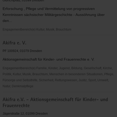
Olbrichtplatz, 01099 Dresden
e.V.
Erforschung , Pflege und Vermittelung von progressiven
Kenntnissen sächsischer Militärgeschichte - Aussöhnung über
den...
Engagementbereich(e) Kultur, Musik, Brauchtum
AK
Akifra e. V.
Sächsische
Militärgeschichte
PF 100924, 01079 Dresden
e.
Aktionsgemeinschaft für Kinder- und Frauenrechte e. V.
V.
Dresden
Engagementbereich(e) Familie, Kinder, Jugend, Bildung, Gesellschaft, Kirche,
Politik, Kultur, Musik, Brauchtum, Menschen in besonderen Situationen, Pflege,
Fürsorge und Selbsthilfe, Sicherheit, Rettungswesen, Justiz, Sport, Umwelt,
Natur, Denkmalpflege
Akifra
Akifra e.V. - Aktionsgemeinschaft für Kinder- und
e.
Frauenrechte
V.
Jägerstraße 12, 01099 Dresden