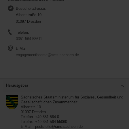
Besucheradresse:
Albertstraße 10
01097 Dresden
Telefon:
0351 564-58611
E-Mail
engagementboerse@sms.sachsen.de
Service
Herausgeber
Sächsisches Staatsministerium für Soziales, Gesundheit und
Gesellschaftlichen Zusammenhalt
Albertstr. 10
01097
Dresden
Telefon:
+49 351 564-0
Telefax:
+49 351 564-55060
E-Mail:
poststelle@sms.sachsen.de