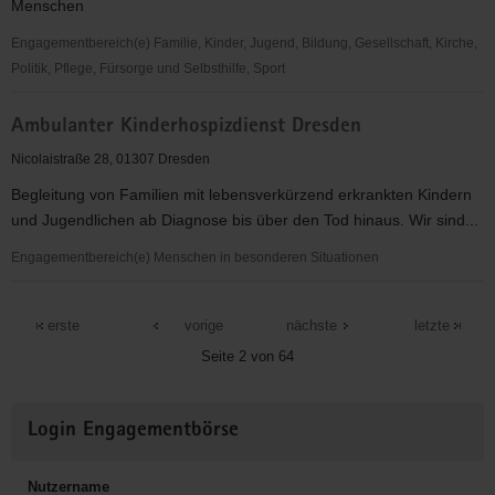
Menschen
Engagementbereich(e) Familie, Kinder, Jugend, Bildung, Gesellschaft, Kirche,
Politik, Pflege, Fürsorge und Selbsthilfe, Sport
Ambulanter
Ambulanter Kinderhospizdienst Dresden
Hospiz-
und
Nicolaistraße 28, 01307 Dresden
Palliativberatungsdienst
Begleitung von Familien mit lebensverkürzend erkrankten Kindern
der
und Jugendlichen ab Diagnose bis über den Tod hinaus. Wir sind...
Ev.-
Luth.
Engagementbereich(e) Menschen in besonderen Situationen
Diakonissenanstalt
Ambulanter
Dresden
Kinderhospizdienst
erste
vorige
nächste
letzte
e.V.
Dresden
Seite 2 von 64
Weitere
Login Engagementbörse
Informationen
Nutzername