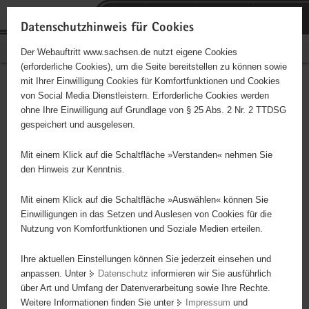
P
Portalübergreifende
o
H
Navigation
Datenschutzhinweis für Cookies
r
a
S
Bürgerschaftliches Engagement
Der Webauftritt www.sachsen.de nutzt eigene Cookies
t
u
e
(erforderliche Cookies), um die Seite bereitstellen zu können sowie
a
p
r
mit Ihrer Einwilligung Cookies für Komfortfunktionen und Cookies
l
t
v
Hauptinhalt
Engagementbörse
von Social Media Dienstleistern. Erforderliche Cookies werden
ü
i
i
ohne Ihre Einwilligung auf Grundlage von § 25 Abs. 2 Nr. 2 TTDSG
b
n
c
gespeichert und ausgelesen.
e
h
e
Ergebnisse auf Karte anzeigen
r
a
Mit einem Klick auf die Schaltfläche »Verstanden« nehmen Sie
g
l
den Hinweis zur Kenntnis.
r
t
Alles
Initiativen
Projekte
e
Mit einem Klick auf die Schaltfläche »Auswählen« können Sie
Nach Alphabet
Nach Postleitzahl
i
Einwilligungen in das Setzen und Auslesen von Cookies für die
Nutzung von Komfortfunktionen und Soziale Medien erteilen.
f
e
Ihre aktuellen Einstellungen können Sie jederzeit einsehen und
639 Suchergebnisse
n
anpassen. Unter
Datenschutz
informieren wir Sie ausführlich
d
über Art und Umfang der Datenverarbeitung sowie Ihre Rechte.
Adventjugend in Sachsen
e
Weitere Informationen finden Sie unter
Impressum
und
N