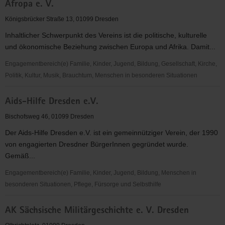
Afropa e. V.
Dresden
e.V.
Königsbrücker Straße 13, 01099 Dresden
Inhaltlicher Schwerpunkt des Vereins ist die politische, kulturelle
und ökonomische Beziehung zwischen Europa und Afrika. Damit...
Engagementbereich(e) Familie, Kinder, Jugend, Bildung, Gesellschaft, Kirche,
Politik, Kultur, Musik, Brauchtum, Menschen in besonderen Situationen
Afropa
Aids-Hilfe Dresden e.V.
e.
V.
Bischofsweg 46, 01099 Dresden
Der Aids-Hilfe Dresden e.V. ist ein gemeinnütziger Verein, der 1990
von engagierten Dresdner BürgerInnen gegründet wurde.
Gemäß...
Engagementbereich(e) Familie, Kinder, Jugend, Bildung, Menschen in
besonderen Situationen, Pflege, Fürsorge und Selbsthilfe
Aids-
AK Sächsische Militärgeschichte e. V. Dresden
Hilfe
Dresden