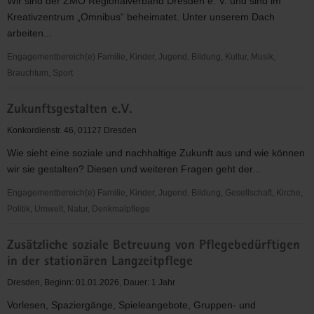
Wir sind der ZMO Regionalverband Dresden e. V. und sind im
Kreativzentrum „Omnibus“ beheimatet. Unter unserem Dach
arbeiten...
Engagementbereich(e) Familie, Kinder, Jugend, Bildung, Kultur, Musik,
Brauchtum, Sport
ZMO-
Zukunftsgestalten e.V.
Regionalverband
Dresden
Konkordienstr. 46, 01127 Dresden
e.
Wie sieht eine soziale und nachhaltige Zukunft aus und wie können
V.
wir sie gestalten? Diesen und weiteren Fragen geht der...
Engagementbereich(e) Familie, Kinder, Jugend, Bildung, Gesellschaft, Kirche,
Politik, Umwelt, Natur, Denkmalpflege
Zukunftsgestalten
Zusätzliche soziale Betreuung von Pflegebedürftigen
e.V.
in der stationären Langzeitpflege
Dresden, Beginn: 01.01.2026, Dauer: 1 Jahr
Vorlesen, Spaziergänge, Spieleangebote, Gruppen- und