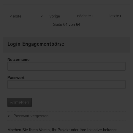
Ökumenisches
Informationszentrum
nächste
letzte
erste
vorige
e.V.
Seite 64 von 64
Weitere
Login Engagementbörse
Informationen
Nutzername
Passwort
Anmelden
Passwort vergessen
Machen Sie Ihren Verein, Ihr Projekt oder Ihre Initiative bekannt.