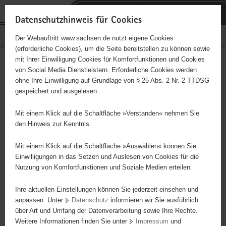
P
Portalübergreifende
o
H
Navigation
Datenschutzhinweis für Cookies
r
a
S
Bürgerschaftliches Engagement
Der Webauftritt www.sachsen.de nutzt eigene Cookies
t
u
e
(erforderliche Cookies), um die Seite bereitstellen zu können sowie
a
p
r
mit Ihrer Einwilligung Cookies für Komfortfunktionen und Cookies
l
t
v
Hauptinhalt
Engagementbörse
von Social Media Dienstleistern. Erforderliche Cookies werden
ü
i
i
ohne Ihre Einwilligung auf Grundlage von § 25 Abs. 2 Nr. 2 TTDSG
b
n
c
gespeichert und ausgelesen.
e
h
e
Ergebnisse auf Karte anzeigen
r
a
Mit einem Klick auf die Schaltfläche »Verstanden« nehmen Sie
g
l
den Hinweis zur Kenntnis.
r
t
Alles
Initiativen
Projekte
e
Mit einem Klick auf die Schaltfläche »Auswählen« können Sie
Nach Alphabet
Nach Postleitzahl
i
Einwilligungen in das Setzen und Auslesen von Cookies für die
Nutzung von Komfortfunktionen und Soziale Medien erteilen.
f
e
Ihre aktuellen Einstellungen können Sie jederzeit einsehen und
639 Suchergebnisse
n
anpassen. Unter
Datenschutz
informieren wir Sie ausführlich
d
über Art und Umfang der Datenverarbeitung sowie Ihre Rechte.
Zeugen der Flucht
e
Weitere Informationen finden Sie unter
Impressum
und
N