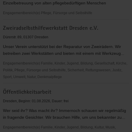
Einzelbetreuung von alten pflegebedürftigen Menschen
Engagementbereich(e) Pflege, Fürsorge und Selbsthilfe
Zusätzliche
Zweiradselbsthilfewerkstatt Dresden e.V.
soziale
Betreuung
Dürerstr. 89, 01307 Dresden
von
Unser Verein unterstützt bei der Reparatur von Zweirädern. Wir
Pflegebedürftigen
betreiben zwei Werkstätten und bieten mit einem mit Werkzeug...
in
der
Engagementbereich(e) Familie, Kinder, Jugend, Bildung, Gesellschaft, Kirche,
stationären
Politik, Pflege, Fürsorge und Selbsthilfe, Sicherheit, Rettungswesen, Justiz,
Langzeitpflege
Sport, Umwelt, Natur, Denkmalpflege
Zweiradselbsthilfewerkstatt
Öffentlichkeitsarbeit
Dresden
e.V.
Dresden, Beginn: 01.08.2026, Dauer: frei
Wer seid ihr? Was macht ihr? Immernoch schauen wir regelmäßig
in fragende Gesichter. Wir brauchen Hilfe, um uns bekannter zu...
Engagementbereich(e) Familie, Kinder, Jugend, Bildung, Kultur, Musik,