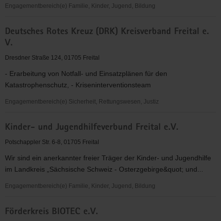
Engagementbereich(e) Familie, Kinder, Jugend, Bildung
Polizeisportverein
Deutsches Rotes Kreuz (DRK) Kreisverband Freital e.
Freital
V.
e.V.
Dresdner Straße 124, 01705 Freital
- Erarbeitung von Notfall- und Einsatzplänen für den
Katastrophenschutz, - Kriseninterventionsteam
Engagementbereich(e) Sicherheit, Rettungswesen, Justiz
Deutsches
Kinder- und Jugendhilfeverbund Freital e.V.
Rotes
Kreuz
Potschappler Str. 6-8, 01705 Freital
(DRK)
Wir sind ein anerkannter freier Träger der Kinder- und Jugendhilfe
Kreisverband
im Landkreis „Sächsische Schweiz - Osterzgebirge&quot; und...
Freital
e.
Engagementbereich(e) Familie, Kinder, Jugend, Bildung
V.
Kinder-
Förderkreis BIOTEC e.V.
und