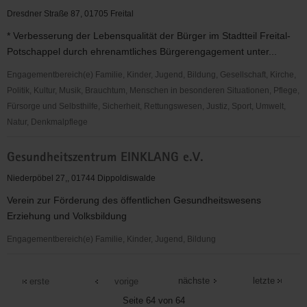
(VNA)
Dresdner Straße 87, 01705 Freital
Sächsische
* Verbesserung der Lebensqualität der Bürger im Stadtteil Freital-
Schweiz/Weißeritzkreis
Potschappel durch ehrenamtliches Bürgerengagement unter...
e.
V.,
Engagementbereich(e) Familie, Kinder, Jugend, Bildung, Gesellschaft, Kirche,
Freital
Politik, Kultur, Musik, Brauchtum, Menschen in besonderen Situationen, Pflege,
Fürsorge und Selbsthilfe, Sicherheit, Rettungswesen, Justiz, Sport, Umwelt,
Natur, Denkmalpflege
Stadtteilrunde
Gesundheitszentrum EINKLANG e.V.
Potschappel
e.V.
Niederpöbel 27,, 01744 Dippoldiswalde
-
Verein zur Förderung des öffentlichen Gesundheitswesens
"Treffpunkt
Erziehung und Volksbildung
für
jedermann"
Engagementbereich(e) Familie, Kinder, Jugend, Bildung
Gesundheitszentrum
EINKLANG
nächste
letzte
erste
vorige
e.V.
Seite 64 von 64