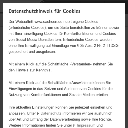
P
Portalübergreifende
o
H
Navigation
Datenschutzhinweis für Cookies
r
a
S
Bürgerschaftliches Engagement
Der Webauftritt www.sachsen.de nutzt eigene Cookies
t
u
e
(erforderliche Cookies), um die Seite bereitstellen zu können sowie
a
p
r
mit Ihrer Einwilligung Cookies für Komfortfunktionen und Cookies
l
t
v
Hauptinhalt
Engagementbörse
von Social Media Dienstleistern. Erforderliche Cookies werden
ü
i
i
ohne Ihre Einwilligung auf Grundlage von § 25 Abs. 2 Nr. 2 TTDSG
b
n
c
gespeichert und ausgelesen.
e
h
e
Ergebnisse auf Karte anzeigen
r
a
Mit einem Klick auf die Schaltfläche »Verstanden« nehmen Sie
g
l
den Hinweis zur Kenntnis.
r
t
Alles
Initiativen
Projekte
e
Mit einem Klick auf die Schaltfläche »Auswählen« können Sie
Nach Alphabet
Nach Postleitzahl
i
Einwilligungen in das Setzen und Auslesen von Cookies für die
Nutzung von Komfortfunktionen und Soziale Medien erteilen.
f
e
Ihre aktuellen Einstellungen können Sie jederzeit einsehen und
639 Suchergebnisse
n
anpassen. Unter
Datenschutz
informieren wir Sie ausführlich
d
über Art und Umfang der Datenverarbeitung sowie Ihre Rechte.
Erinnerung und Begegnung e. V.
e
Weitere Informationen finden Sie unter
Impressum
und
N