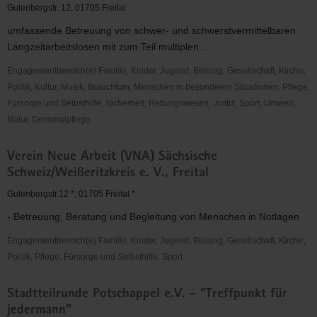
Jugendhilfeverbund
Gutenbergstr. 12, 01705 Freital
Freital
umfassende Betreuung von schwer- und schwerstvermittelbaren
e.V.
Langzeitarbeitslosen mit zum Teil multiplen...
Engagementbereich(e) Familie, Kinder, Jugend, Bildung, Gesellschaft, Kirche,
Politik, Kultur, Musik, Brauchtum, Menschen in besonderen Situationen, Pflege,
Fürsorge und Selbsthilfe, Sicherheit, Rettungswesen, Justiz, Sport, Umwelt,
Natur, Denkmalpflege
Förderkreis
Verein Neue Arbeit (VNA) Sächsische
BIOTEC
Schweiz/Weißeritzkreis e. V., Freital
e.V.
Gutenbergstr.12 *, 01705 Freital *
- Betreuung, Beratung und Begleitung von Menschen in Notlagen
Engagementbereich(e) Familie, Kinder, Jugend, Bildung, Gesellschaft, Kirche,
Politik, Pflege, Fürsorge und Selbsthilfe, Sport
Verein
Stadtteilrunde Potschappel e.V. - "Treffpunkt für
Neue
jedermann"
Arbeit