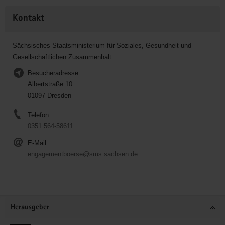
Kontakt
Sächsisches Staatsministerium für Soziales, Gesundheit und
Gesellschaftlichen Zusammenhalt
Besucheradresse:
Albertstraße 10
01097 Dresden
Telefon:
0351 564-58611
E-Mail
engagementboerse@sms.sachsen.de
Service
Herausgeber