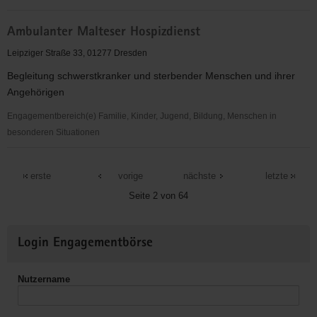
Diakonissenanstalt
Ambulanter
Dresden
Ambulanter Malteser Hospizdienst
Kinderhospizdienst
e.V.
Dresden
Leipziger Straße 33, 01277 Dresden
Begleitung schwerstkranker und sterbender Menschen und ihrer
Angehörigen
Engagementbereich(e) Familie, Kinder, Jugend, Bildung, Menschen in
besonderen Situationen
Ambulanter
Malteser
erste
vorige
nächste
letzte
Hospizdienst
Seite 2 von 64
Weitere
Login Engagementbörse
Informationen
Nutzername