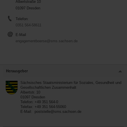
Albertstraße 10
01097 Dresden
Telefon:
0351 564-58611
E-Mail
engagementboerse@sms.sachsen.de
Service
Herausgeber
Sächsisches Staatsministerium für Soziales, Gesundheit und
Gesellschaftlichen Zusammenhalt
Albertstr. 10
01097
Dresden
Telefon:
+49 351 564-0
Telefax:
+49 351 564-55060
E-Mail:
poststelle@sms.sachsen.de