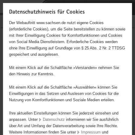
P
Portalübergreifende
o
H
Navigation
Datenschutzhinweis für Cookies
r
a
S
Bürgerschaftliches Engagement
Der Webauftritt www.sachsen.de nutzt eigene Cookies
t
u
e
(erforderliche Cookies), um die Seite bereitstellen zu können sowie
a
p
r
mit Ihrer Einwilligung Cookies für Komfortfunktionen und Cookies
l
t
v
Hauptinhalt
Engagementbörse
von Social Media Dienstleistern. Erforderliche Cookies werden
ü
i
i
ohne Ihre Einwilligung auf Grundlage von § 25 Abs. 2 Nr. 2 TTDSG
b
n
c
gespeichert und ausgelesen.
e
h
e
Ergebnisse auf Karte anzeigen
r
a
Mit einem Klick auf die Schaltfläche »Verstanden« nehmen Sie
g
l
den Hinweis zur Kenntnis.
r
t
Alles
Initiativen
Projekte
e
Mit einem Klick auf die Schaltfläche »Auswählen« können Sie
Nach Alphabet
Nach Postleitzahl
i
Einwilligungen in das Setzen und Auslesen von Cookies für die
Nutzung von Komfortfunktionen und Soziale Medien erteilen.
f
e
Ihre aktuellen Einstellungen können Sie jederzeit einsehen und
632 Suchergebnisse
n
anpassen. Unter
Datenschutz
informieren wir Sie ausführlich
d
über Art und Umfang der Datenverarbeitung sowie Ihre Rechte.
AEGEE-Dresden e.V.
e
Weitere Informationen finden Sie unter
Impressum
und
N