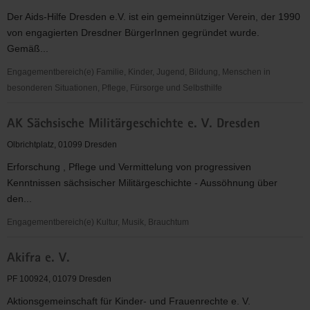
Der Aids-Hilfe Dresden e.V. ist ein gemeinnütziger Verein, der 1990
von engagierten Dresdner BürgerInnen gegründet wurde.
Gemäß...
Engagementbereich(e) Familie, Kinder, Jugend, Bildung, Menschen in
besonderen Situationen, Pflege, Fürsorge und Selbsthilfe
Aids-
AK Sächsische Militärgeschichte e. V. Dresden
Hilfe
Dresden
Olbrichtplatz, 01099 Dresden
e.V.
Erforschung , Pflege und Vermittelung von progressiven
Kenntnissen sächsischer Militärgeschichte - Aussöhnung über
den...
Engagementbereich(e) Kultur, Musik, Brauchtum
AK
Akifra e. V.
Sächsische
Militärgeschichte
PF 100924, 01079 Dresden
e.
Aktionsgemeinschaft für Kinder- und Frauenrechte e. V.
V.