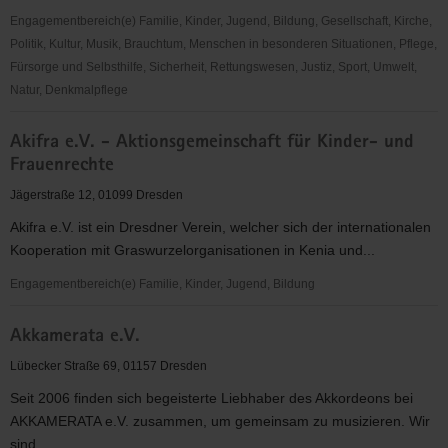
Dresden
Engagementbereich(e) Familie, Kinder, Jugend, Bildung, Gesellschaft, Kirche,
Politik, Kultur, Musik, Brauchtum, Menschen in besonderen Situationen, Pflege,
Fürsorge und Selbsthilfe, Sicherheit, Rettungswesen, Justiz, Sport, Umwelt,
Natur, Denkmalpflege
Akifra
Akifra e.V. - Aktionsgemeinschaft für Kinder- und
e.
Frauenrechte
V.
Jägerstraße 12, 01099 Dresden
Akifra e.V. ist ein Dresdner Verein, welcher sich der internationalen
Kooperation mit Graswurzelorganisationen in Kenia und...
Engagementbereich(e) Familie, Kinder, Jugend, Bildung
Akifra
Akkamerata e.V.
e.V.
-
Lübecker Straße 69, 01157 Dresden
Aktionsgemeinschaft
Seit 2006 finden sich begeisterte Liebhaber des Akkordeons bei
für
AKKAMERATA e.V. zusammen, um gemeinsam zu musizieren. Wir
Kinder-
sind...