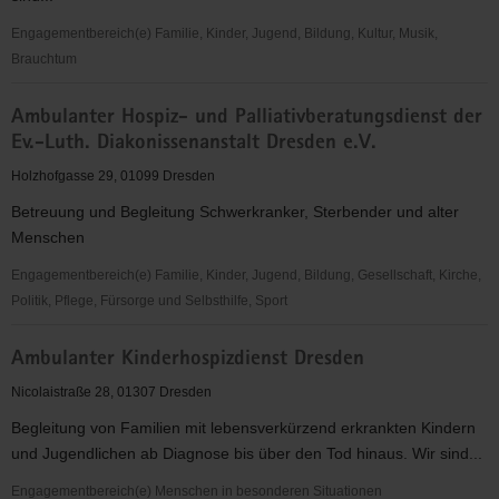
und
Frauenrechte
Engagementbereich(e) Familie, Kinder, Jugend, Bildung, Kultur, Musik,
Brauchtum
Akkamerata
Ambulanter Hospiz- und Palliativberatungsdienst der
e.V.
Ev.-Luth. Diakonissenanstalt Dresden e.V.
Holzhofgasse 29, 01099 Dresden
Betreuung und Begleitung Schwerkranker, Sterbender und alter
Menschen
Engagementbereich(e) Familie, Kinder, Jugend, Bildung, Gesellschaft, Kirche,
Politik, Pflege, Fürsorge und Selbsthilfe, Sport
Ambulanter
Ambulanter Kinderhospizdienst Dresden
Hospiz-
und
Nicolaistraße 28, 01307 Dresden
Palliativberatungsdienst
Begleitung von Familien mit lebensverkürzend erkrankten Kindern
der
und Jugendlichen ab Diagnose bis über den Tod hinaus. Wir sind...
Ev.-
Luth.
Engagementbereich(e) Menschen in besonderen Situationen