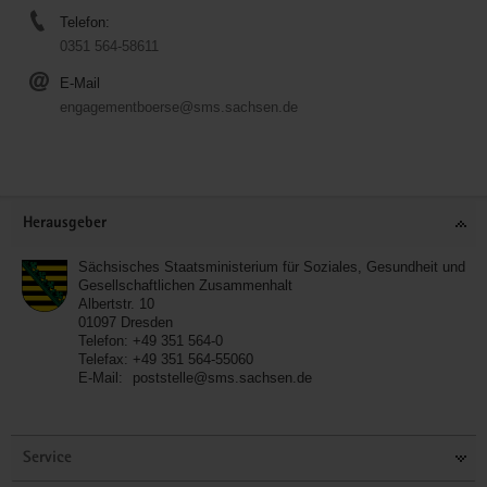
Telefon:
0351 564-58611
E-Mail
engagementboerse@sms.sachsen.de
Service
Herausgeber
Sächsisches Staatsministerium für Soziales, Gesundheit und
Gesellschaftlichen Zusammenhalt
Albertstr. 10
01097
Dresden
Telefon:
+49 351 564-0
Telefax:
+49 351 564-55060
E-Mail:
poststelle@sms.sachsen.de
Service