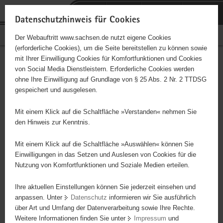
P
Portalübergreifende
o
H
Navigation
Datenschutzhinweis für Cookies
r
a
S
Bürgerschaftliches Engagement
Der Webauftritt www.sachsen.de nutzt eigene Cookies
t
u
e
(erforderliche Cookies), um die Seite bereitstellen zu können sowie
a
p
r
mit Ihrer Einwilligung Cookies für Komfortfunktionen und Cookies
l
t
v
Hauptinhalt
Engagementbörse
von Social Media Dienstleistern. Erforderliche Cookies werden
ü
i
i
ohne Ihre Einwilligung auf Grundlage von § 25 Abs. 2 Nr. 2 TTDSG
b
n
c
gespeichert und ausgelesen.
e
h
e
Ergebnisse auf Karte anzeigen
r
a
Mit einem Klick auf die Schaltfläche »Verstanden« nehmen Sie
g
l
den Hinweis zur Kenntnis.
r
t
Alles
Initiativen
Projekte
e
Mit einem Klick auf die Schaltfläche »Auswählen« können Sie
Nach Alphabet
Nach Postleitzahl
i
Einwilligungen in das Setzen und Auslesen von Cookies für die
Nutzung von Komfortfunktionen und Soziale Medien erteilen.
f
e
Ihre aktuellen Einstellungen können Sie jederzeit einsehen und
632 Suchergebnisse
n
anpassen. Unter
Datenschutz
informieren wir Sie ausführlich
d
über Art und Umfang der Datenverarbeitung sowie Ihre Rechte.
Zentrum für Historische und Zeitgemäße
e
Weitere Informationen finden Sie unter
Impressum
und
N