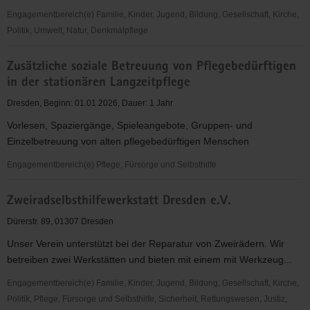
Engagementbereich(e) Familie, Kinder, Jugend, Bildung, Gesellschaft, Kirche,
Politik, Umwelt, Natur, Denkmalpflege
Zukunftsgestalten
Zusätzliche soziale Betreuung von Pflegebedürftigen
e.V.
in der stationären Langzeitpflege
Dresden, Beginn: 01.01.2026, Dauer: 1 Jahr
Vorlesen, Spaziergänge, Spieleangebote, Gruppen- und
Einzelbetreuung von alten pflegebedürftigen Menschen
Engagementbereich(e) Pflege, Fürsorge und Selbsthilfe
Zusätzliche
Zweiradselbsthilfewerkstatt Dresden e.V.
soziale
Betreuung
Dürerstr. 89, 01307 Dresden
von
Unser Verein unterstützt bei der Reparatur von Zweirädern. Wir
Pflegebedürftigen
betreiben zwei Werkstätten und bieten mit einem mit Werkzeug...
in
der
Engagementbereich(e) Familie, Kinder, Jugend, Bildung, Gesellschaft, Kirche,
stationären
Politik, Pflege, Fürsorge und Selbsthilfe, Sicherheit, Rettungswesen, Justiz,