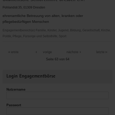
Ökumenische Seniorenhilfe Dresden e.V.
Seniorenhilfe
Dresden
Pohlandstr.35, 01309 Dresden
e.
ehrenamtliche Betreuung von alten, kranken oder
V.
pflegebedürftigen Menschen
Engagementbereich(e) Familie, Kinder, Jugend, Bildung, Gesellschaft, Kirche,
Politik, Pflege, Fürsorge und Selbsthilfe, Sport
Ökumenische
Seniorenhilfe
erste
vorige
nächste
letzte
Dresden
Seite 63 von 64
e.V.
Weitere
Login Engagementbörse
Informationen
Nutzername
Passwort