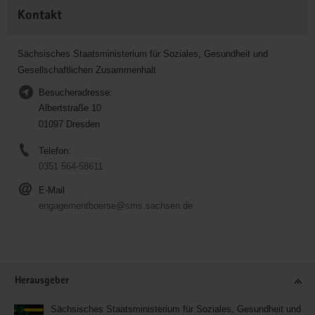
Kontakt
Sächsisches Staatsministerium für Soziales, Gesundheit und
Gesellschaftlichen Zusammenhalt
Besucheradresse:
Albertstraße 10
01097 Dresden
Telefon:
0351 564-58611
E-Mail
engagementboerse@sms.sachsen.de
Service
Herausgeber
Sächsisches Staatsministerium für Soziales, Gesundheit und