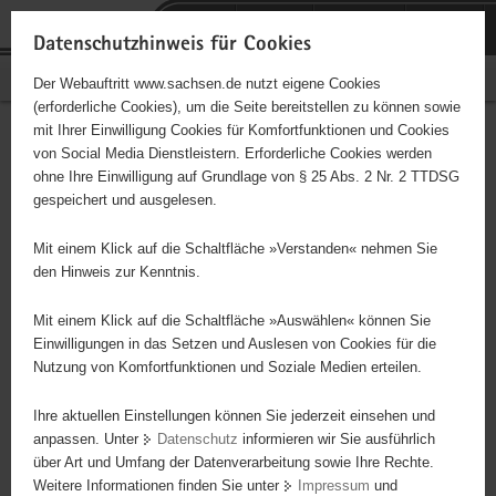
P
Portalübergreifende
o
H
Navigation
Datenschutzhinweis für Cookies
r
a
S
Bürgerschaftliches Engagement
Der Webauftritt www.sachsen.de nutzt eigene Cookies
t
u
e
(erforderliche Cookies), um die Seite bereitstellen zu können sowie
a
p
r
mit Ihrer Einwilligung Cookies für Komfortfunktionen und Cookies
l
t
v
Hauptinhalt
Engagementbörse
von Social Media Dienstleistern. Erforderliche Cookies werden
ü
i
i
ohne Ihre Einwilligung auf Grundlage von § 25 Abs. 2 Nr. 2 TTDSG
b
n
c
gespeichert und ausgelesen.
e
h
e
Ergebnisse auf Karte anzeigen
r
a
Mit einem Klick auf die Schaltfläche »Verstanden« nehmen Sie
g
l
den Hinweis zur Kenntnis.
r
t
Alles
Initiativen
Projekte
e
Mit einem Klick auf die Schaltfläche »Auswählen« können Sie
Nach Alphabet
Nach Postleitzahl
i
Einwilligungen in das Setzen und Auslesen von Cookies für die
Nutzung von Komfortfunktionen und Soziale Medien erteilen.
f
e
Ihre aktuellen Einstellungen können Sie jederzeit einsehen und
632 Suchergebnisse
n
anpassen. Unter
Datenschutz
informieren wir Sie ausführlich
d
über Art und Umfang der Datenverarbeitung sowie Ihre Rechte.
Ökumenische TelefonSeelsorge Dresden
e
Weitere Informationen finden Sie unter
Impressum
und
N