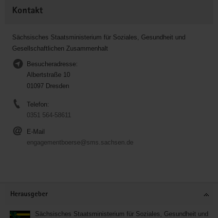
Kontakt
Sächsisches Staatsministerium für Soziales, Gesundheit und
Gesellschaftlichen Zusammenhalt
Besucheradresse:
Albertstraße 10
01097 Dresden
Telefon:
0351 564-58611
E-Mail
engagementboerse@sms.sachsen.de
Service
Herausgeber
Sächsisches Staatsministerium für Soziales, Gesundheit und