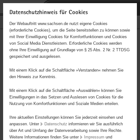
P
Portalübergreifende
o
H
Navigation
Datenschutzhinweis für Cookies
r
a
S
Bürgerschaftliches Engagement
Der Webauftritt www.sachsen.de nutzt eigene Cookies
t
u
e
(erforderliche Cookies), um die Seite bereitstellen zu können sowie
a
p
r
mit Ihrer Einwilligung Cookies für Komfortfunktionen und Cookies
l
t
v
Hauptinhalt
Engagementbörse
von Social Media Dienstleistern. Erforderliche Cookies werden
ü
i
i
ohne Ihre Einwilligung auf Grundlage von § 25 Abs. 2 Nr. 2 TTDSG
b
n
c
gespeichert und ausgelesen.
e
h
e
Ergebnisse auf Karte anzeigen
r
a
Mit einem Klick auf die Schaltfläche »Verstanden« nehmen Sie
g
l
den Hinweis zur Kenntnis.
r
t
Alles
Initiativen
Projekte
e
Mit einem Klick auf die Schaltfläche »Auswählen« können Sie
Nach Alphabet
Nach Postleitzahl
i
Einwilligungen in das Setzen und Auslesen von Cookies für die
Nutzung von Komfortfunktionen und Soziale Medien erteilen.
f
e
Ihre aktuellen Einstellungen können Sie jederzeit einsehen und
632 Suchergebnisse
n
anpassen. Unter
Datenschutz
informieren wir Sie ausführlich
d
über Art und Umfang der Datenverarbeitung sowie Ihre Rechte.
Ökumenische TelefonSeelsorge Dresden
e
Weitere Informationen finden Sie unter
Impressum
und
N