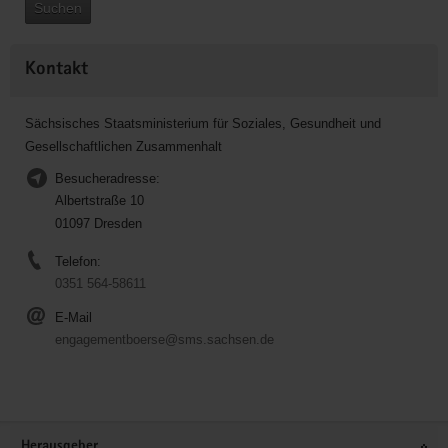
Suchen
Kontakt
Sächsisches Staatsministerium für Soziales, Gesundheit und
Gesellschaftlichen Zusammenhalt
Besucheradresse:
Albertstraße 10
01097 Dresden
Telefon:
0351 564-58611
E-Mail
engagementboerse@sms.sachsen.de
Service
Herausgeber