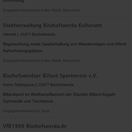
Einrichtung
Engagementbereich(e) Kultur, Musik, Brauchtum
Stadtverwaltung
Stadtverwaltung Bischofswerda Kulturamt
Bischofswerda,
Südhort
Altmarkt 1, 01877 Bischofswerda
Begutachtung sowie Sauberhaltung von Wanderwegen und öffentl.
Naherholungsplätzen
Engagementbereich(e) Kultur, Musik, Brauchtum
Stadtverwaltung
Bischofswerdaer Billard Sportverein e.V.
Bischofswerda
Kulturamt
Kleine Töpfergasse 2, 01877 Bischofswerda
Billardsport im Wettkampfbereich der Disziplin Billard-Kegeln
Gymnastik und Tischtennis
Engagementbereich(e) Sport
Bischofswerdaer
VfB1999 Bischofswerda.de
Billard