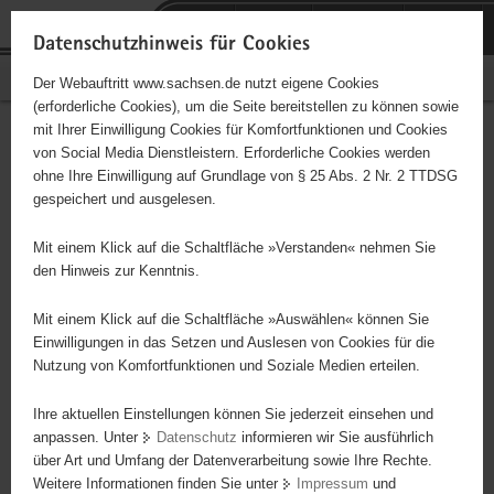
P
Portalübergreifende
o
H
Navigation
Datenschutzhinweis für Cookies
r
a
S
Bürgerschaftliches Engagement
Der Webauftritt www.sachsen.de nutzt eigene Cookies
t
u
e
(erforderliche Cookies), um die Seite bereitstellen zu können sowie
a
p
r
mit Ihrer Einwilligung Cookies für Komfortfunktionen und Cookies
l
t
v
Hauptinhalt
Engagementbörse
von Social Media Dienstleistern. Erforderliche Cookies werden
ü
i
i
ohne Ihre Einwilligung auf Grundlage von § 25 Abs. 2 Nr. 2 TTDSG
b
n
c
gespeichert und ausgelesen.
e
h
e
Ergebnisse auf Karte anzeigen
r
a
Mit einem Klick auf die Schaltfläche »Verstanden« nehmen Sie
g
l
den Hinweis zur Kenntnis.
r
t
Alles
Initiativen
Projekte
e
Mit einem Klick auf die Schaltfläche »Auswählen« können Sie
Nach Alphabet
Nach Postleitzahl
i
Einwilligungen in das Setzen und Auslesen von Cookies für die
Nutzung von Komfortfunktionen und Soziale Medien erteilen.
f
e
Ihre aktuellen Einstellungen können Sie jederzeit einsehen und
78 Suchergebnisse
n
anpassen. Unter
Datenschutz
informieren wir Sie ausführlich
d
über Art und Umfang der Datenverarbeitung sowie Ihre Rechte.
Blinden- und Sehbehinderten-Verband Sachsen e. V.,
e
Weitere Informationen finden Sie unter
Impressum
und
N