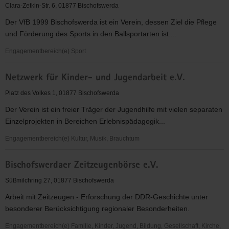
Sportverein
Clara-Zetkin-Str. 6, 01877 Bischofswerda
e.V.
Der VfB 1999 Bischofswerda ist ein Verein, dessen Ziel die Pflege
und Förderung des Sports in den Ballsportarten ist....
Engagementbereich(e) Sport
VfB1999
Netzwerk für Kinder- und Jugendarbeit e.V.
Bischofswerda.de
Platz des Volkes 1, 01877 Bischofswerda
Der Verein ist ein freier Träger der Jugendhilfe mit vielen separaten
Einzelprojekten in Bereichen Erlebnispädagogik...
Engagementbereich(e) Kultur, Musik, Brauchtum
Netzwerk
Bischofswerdaer Zeitzeugenbörse e.V.
für
Kinder-
Süßmilchring 27, 01877 Bischofswerda
und
Arbeit mit Zeitzeugen - Erforschung der DDR-Geschichte unter
Jugendarbeit
besonderer Berücksichtigung regionaler Besonderheiten.
e.V.
Engagementbereich(e) Familie, Kinder, Jugend, Bildung, Gesellschaft, Kirche,