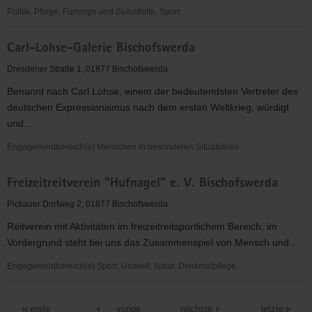
Politik, Pflege, Fürsorge und Selbsthilfe, Sport
Bischofswerdaer
Carl-Lohse-Galerie Bischofswerda
Zeitzeugenbörse
e.V.
Dresdener Straße 1, 01877 Bischofswerda
Benannt nach Carl Lohse, einem der bedeutendsten Vertreter des
deutschen Expressionismus nach dem ersten Weltkrieg, würdigt
und...
Engagementbereich(e) Menschen in besonderen Situationen
Carl-
Freizeitreitverein "Hufnagel" e. V. Bischofswerda
Lohse-
Galerie
Pickauer Dorfweg 2, 01877 Bischofswerda
Bischofswerda
Reitverein mit Aktivitäten im freizeitreitsportlichem Bereich, im
Vordergrund steht bei uns das Zusammenspiel von Mensch und...
Engagementbereich(e) Sport, Umwelt, Natur, Denkmalpflege
Freizeitreitverein
"Hufnagel"
erste
vorige
nächste
letzte