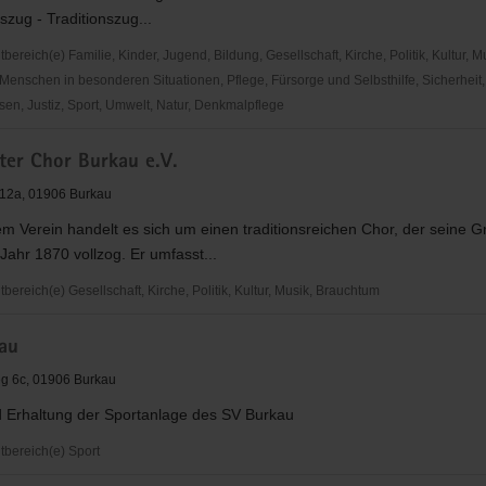
zug - Traditionszug...
reich(e) Familie, Kinder, Jugend, Bildung, Gesellschaft, Kirche, Politik, Kultur, M
Menschen in besonderen Situationen, Pflege, Fürsorge und Selbsthilfe, Sicherheit,
en, Justiz, Sport, Umwelt, Natur, Denkmalpflege
erdaer
ter Chor Burkau e.V.
12a, 01906 Burkau
m Verein handelt es sich um einen traditionsreichen Chor, der seine 
 Jahr 1870 vollzog. Er umfasst...
reich(e) Gesellschaft, Kirche, Politik, Kultur, Musik, Brauchtum
r
au
g 6c, 01906 Burkau
d Erhaltung der Sportanlage des SV Burkau
bereich(e) Sport