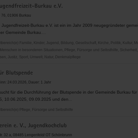
ugendfreizeit-Burkau e.V.
 76, 01906 Burkau
 Jugendfreizeit-Burkau e.V. ist ein im Jahr 2009 neugegründeter geme
der Gemeinde Burkau....
reich(e) Familie, Kinder, Jugend, Bildung, Gesellschaft, Kirche, Politik, Kultur, M
Menschen in besonderen Situationen, Pflege, Fürsorge und Selbsthilfe, Sicherheit,
en, Justiz, Sport, Umwelt, Natur, Denkmalpflege
ür Blutspende
zeit-
inn: 24.03.2026, Dauer: 1 Jahr
ucht für die Durchführung der Blutspende in der Gemeinde Burkau für
5, 10.06.2025, 09.09.2025 und den...
ereich(e) Pflege, Fürsorge und Selbsthilfe
erein e. V., Jugendkochclub
e
tr. 32 a, 08485 Lengenfeld/ OT Schönbrunn