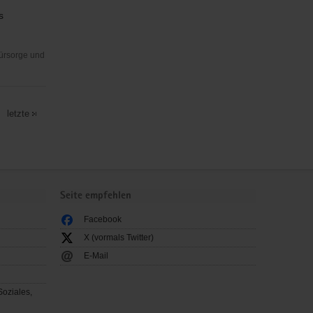
s
Fürsorge und
letzte
Seite empfehlen
Facebook
X (vormals Twitter)
E-Mail
Soziales,