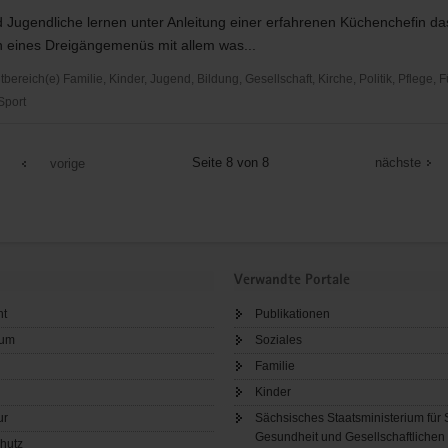
 Jugendliche lernen unter Anleitung einer erfahrenen Küchenchefin da
n eines Dreigängemenüs mit allem was...
reich(e) Familie, Kinder, Jugend, Bildung, Gesellschaft, Kirche, Politik, Pflege, 
 Sport
ein
Seite 8 von 8
nächste
vorige
hclub
Verwandte Portale
ht
Publikationen
sum
Soziales
Familie
Kinder
ur
Sächsisches Staatsministerium für 
Gesundheit und Gesellschaftlichen
hutz