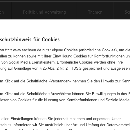
en
Politik und Verwaltung
Themen
Se
schutzhinweis für Cookies
Schriftgröße anpassen
Kontr
auftritt www.sachsen.de nutzt eigene Cookies (erforderliche Cookies), um die
tellen zu können sowie mit Ihrer Einwilligung Cookies für Komfortfunktionen u
t
agementbörse
 von Social Media Dienstleistern. Erforderliche Cookies werden ohne Ihre
igung auf Grundlage von § 25 Abs. 2 Nr. 2 TTDSG gespeichert und ausgelesen
isse auf Karte anzeigen
em Klick auf die Schaltfläche »Verstanden« nehmen Sie den Hinweis zur Kenn
em Klick auf die Schaltfläche »Auswählen« können Sie Einwilligungen in das 
Initiativen
Projekte
Nach Alphabet
Nach Post
lesen von Cookies für die Nutzung von Komfortfunktionen und Soziale Medie
tuellen Einstellungen können Sie jederzeit einsehen und anpassen. Unter
78 Suchergebnisse
nschutz
informieren wir Sie ausführlich über Art und Umfang der Datenverarbe