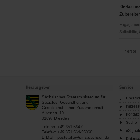
Kinder und
Zubereite
Engagementbe
Selbsthilfe,
Heimatver
e.
erste
V.,
Jugendkoc
Service
Herausgeber
Service
Sächsisches Staatsministerium für
Übersic
Soziales, Gesundheit und
Impres
Gesellschaftlichen Zusammenhalt
Albertstr. 10
Kontakt
01097
Dresden
Suche
Telefon:
+49 351 564-0
eSignat
Telefax:
+49 351 564-55060
E-Mail:
poststelle@sms.sachsen.de
Datensc