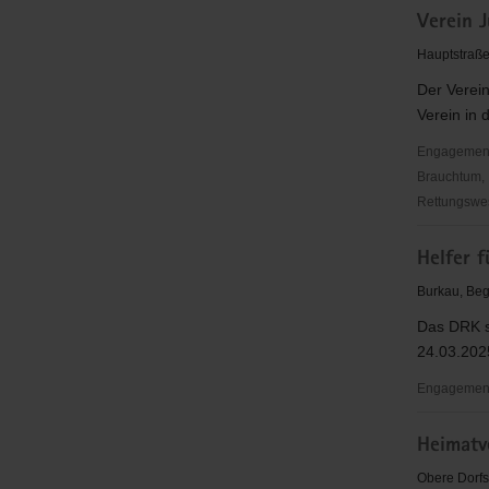
Verein J
Burkau
Hauptstraße
Der Verein
Verein in 
Engagementbe
Brauchtum, 
Rettungswes
Verein
Helfer f
Jugendfrei
Burkau
Burkau, Beg
e.V.
Das DRK s
24.03.202
Engagementb
Helfer
Heimatv
für
Blutspend
Obere Dorfs