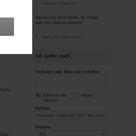
Passwort vergessen
Machen Sie Ihren Verein, Ihr Projekt
oder Ihre Initiative bekannt.
Verein neu registrieren
n in
port,
Ich suche nach
Stichwort oder Name der Initiative
tzung.
Addresse der
Region
Initiative
PLZ/Ort
Umkreis
nzug -