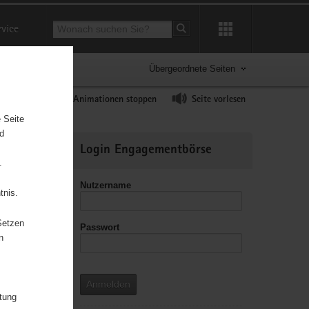
Suchbegriff
rvice
Suche starten
Übergeordnete Seiten
ast erhöhen
Animationen stoppen
Seite vorlesen
 Seite
nd
Weitere
Login Engagementbörse
Informationen
.
Nutzername
tnis.
Setzen
Passwort
leitzahl
n
Anmelden
itung