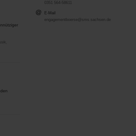
0351 564-58611
E-Mail
engagementboerse@sms.sachsen.de
innütziger
usik,
 den