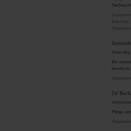
Nachwuchs
Engagementbe
Brauchtum, 
Rettungswes
Bischofsw
Gemisch
Spielleute
e.V.
Neuer Weg 
Bei unsere
bereits im
Engagementbe
Gemischte
SV Burk
Chor
Burkau
Gärtnereiwe
e.V.
Pflege un
Engagement
SV