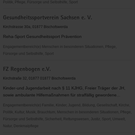
Politik, Pflege, Fürsorge und Selbsthilfe, Sport
Ver.
Gesundheitssportverein Sachsen e. V.
Ev.-
Luth.
Kirchstrasse 30a, 01877 Bischofswerda
KG
Reha-Sport Gesundheitssport Prävention
Bischofswerda
Engagementbereich(e) Menschen in besonderen Situationen, Pflege,
Fürsorge und Selbsthilfe, Sport
Gesundheitssportverein
FZ Regenbogen e.V.
Sachsen
e.
Kirchstraße 32, 01877 01877 Bischofswerda
V.
Kinder-und Jugendarbeit nach § 11 KJHG, Freier Träger der JH,
sowie ambulante Hilfemaßnahmen für straffällig gewordene...
Engagementbereich(e) Familie, Kinder, Jugend, Bildung, Gesellschaft, Kirche,
Politik, Kultur, Musik, Brauchtum, Menschen in besonderen Situationen, Pflege,
Fürsorge und Selbsthilfe, Sicherheit, Rettungswesen, Justiz, Sport, Umwelt,
Natur, Denkmalpflege