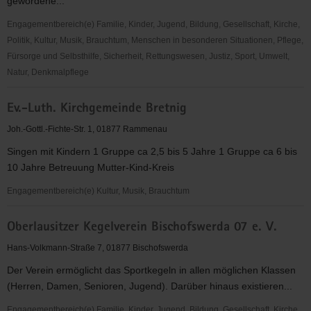
gewordene...
Engagementbereich(e) Familie, Kinder, Jugend, Bildung, Gesellschaft, Kirche,
Politik, Kultur, Musik, Brauchtum, Menschen in besonderen Situationen, Pflege,
Fürsorge und Selbsthilfe, Sicherheit, Rettungswesen, Justiz, Sport, Umwelt,
Natur, Denkmalpflege
FZ
Ev.-Luth. Kirchgemeinde Bretnig
"Regenbogen"
e.V.
Joh.-Gottl.-Fichte-Str. 1, 01877 Rammenau
Singen mit Kindern 1 Gruppe ca 2,5 bis 5 Jahre 1 Gruppe ca 6 bis
10 Jahre Betreuung Mutter-Kind-Kreis
Engagementbereich(e) Kultur, Musik, Brauchtum
Ev.-
Oberlausitzer Kegelverein Bischofswerda 07 e. V.
Luth.
Kirchgemeinde
Hans-Volkmann-Straße 7, 01877 Bischofswerda
Bretnig
Der Verein ermöglicht das Sportkegeln in allen möglichen Klassen
(Herren, Damen, Senioren, Jugend). Darüber hinaus existieren...
Engagementbereich(e) Familie, Kinder, Jugend, Bildung, Gesellschaft, Kirche,