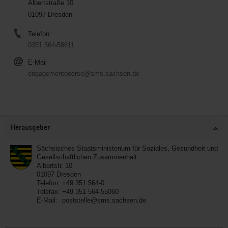
Albertstraße 10
01097 Dresden
Telefon:
0351 564-58611
E-Mail
engagementboerse@sms.sachsen.de
Service
Herausgeber
Sächsisches Staatsministerium für Soziales, Gesundheit und
Gesellschaftlichen Zusammenhalt
Albertstr. 10
01097
Dresden
Telefon:
+49 351 564-0
Telefax:
+49 351 564-55060
E-Mail:
poststelle@sms.sachsen.de