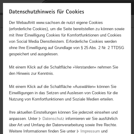
P
Portalübergreifende
o
H
Navigation
Datenschutzhinweis für Cookies
r
a
S
Bürgerschaftliches Engagement
Der Webauftritt www.sachsen.de nutzt eigene Cookies
t
u
e
(erforderliche Cookies), um die Seite bereitstellen zu können sowie
a
p
r
mit Ihrer Einwilligung Cookies für Komfortfunktionen und Cookies
l
t
v
Hauptinhalt
Engagementbörse
von Social Media Dienstleistern. Erforderliche Cookies werden
ü
i
i
ohne Ihre Einwilligung auf Grundlage von § 25 Abs. 2 Nr. 2 TTDSG
b
n
c
gespeichert und ausgelesen.
e
h
e
Ergebnisse auf Karte anzeigen
r
a
Mit einem Klick auf die Schaltfläche »Verstanden« nehmen Sie
g
l
den Hinweis zur Kenntnis.
r
t
Alles
Initiativen
Projekte
e
Mit einem Klick auf die Schaltfläche »Auswählen« können Sie
Nach Alphabet
Nach Postleitzahl
i
Einwilligungen in das Setzen und Auslesen von Cookies für die
Nutzung von Komfortfunktionen und Soziale Medien erteilen.
f
e
Ihre aktuellen Einstellungen können Sie jederzeit einsehen und
78 Suchergebnisse
n
anpassen. Unter
Datenschutz
informieren wir Sie ausführlich
d
über Art und Umfang der Datenverarbeitung sowie Ihre Rechte.
Aktiv für Kids e.V.
e
Weitere Informationen finden Sie unter
Impressum
und
N