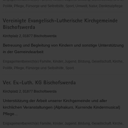
Politik, Pflege, Fürsorge und Selbsthilfe, Sport, Umwelt, Natur, Denkmalpflege
Oberlausitzer
Vereinigte Evangelisch-Lutherische Kirchgemeinde
Kegelverein
Bischofswerda
Bischofswerda
07
Kirchplatz 2, 01877 Bischofswerda
e.
Betreuung und Begleitung von Kindern und sonstige Unterstützung
V.
in der Gemeindearbeit
Engagementbereich(e) Familie, Kinder, Jugend, Bildung, Gesellschaft, Kirche,
Politik, Pflege, Fürsorge und Selbsthilfe, Sport
Vereinigte
Ver. Ev.-Luth. KG Bischofswerda
Evangelisch-
Lutherische
Kirchplatz 2, 01877 Bischofswerda
Kirchgemeinde
Unterstützung der Arbeit unserer Kirchgemeinde und aller
Bischofswerda
kirchlichen Veranstaltungen (Alphakurs, Kurrende Kindermusical)
Pflege...
Engagementbereich(e) Familie, Kinder, Jugend, Bildung, Gesellschaft, Kirche,