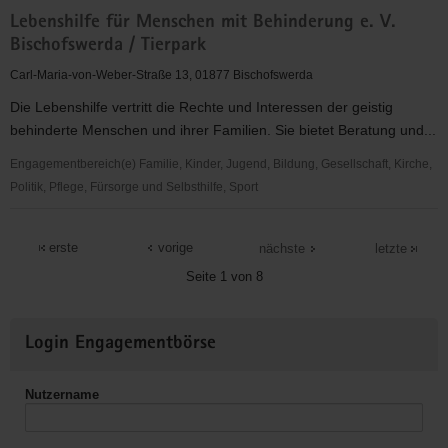
FZ
Lebenshilfe für Menschen mit Behinderung e. V.
Regenbogen
Bischofswerda / Tierpark
e.V.
Carl-Maria-von-Weber-Straße 13, 01877 Bischofswerda
Die Lebenshilfe vertritt die Rechte und Interessen der geistig
behinderte Menschen und ihrer Familien. Sie bietet Beratung und...
Engagementbereich(e) Familie, Kinder, Jugend, Bildung, Gesellschaft, Kirche,
Politik, Pflege, Fürsorge und Selbsthilfe, Sport
Lebenshilfe
für
erste
vorige
nächste
letzte
Menschen
Seite 1 von 8
mit
Behinderung
Weitere
e.
Login Engagementbörse
Informationen
V.
Bischofswerda
Nutzername
/
Tierpark