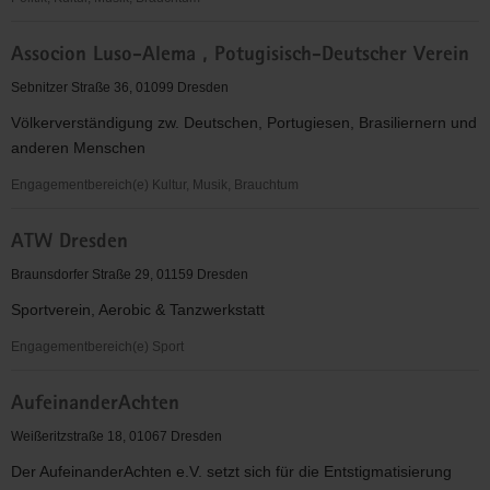
Asociación
Associon Luso-Alema , Potugisisch-Deutscher Verein
Cultural
Iberoamericana
Sebnitzer Straße 36, 01099 Dresden
Völkerverständigung zw. Deutschen, Portugiesen, Brasiliernern und
anderen Menschen
Engagementbereich(e) Kultur, Musik, Brauchtum
Associon
ATW Dresden
Luso-
Alema
Braunsdorfer Straße 29, 01159 Dresden
,
Sportverein, Aerobic & Tanzwerkstatt
Potugisisch-
Deutscher
Engagementbereich(e) Sport
Verein
ATW
AufeinanderAchten
Dresden
Weißeritzstraße 18, 01067 Dresden
Der AufeinanderAchten e.V. setzt sich für die Entstigmatisierung