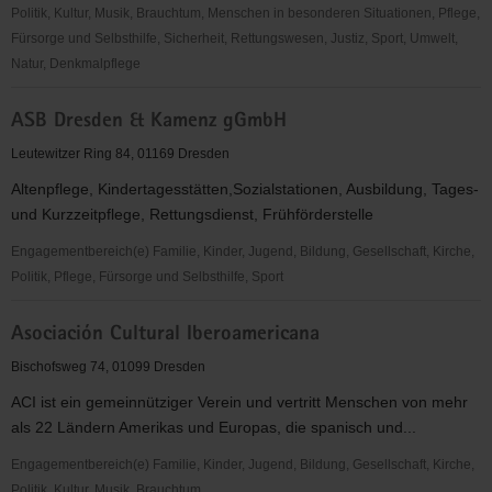
Not
Politik, Kultur, Musik, Brauchtum, Menschen in besonderen Situationen, Pflege,
e.
Fürsorge und Selbsthilfe, Sicherheit, Rettungswesen, Justiz, Sport, Umwelt,
V.
Natur, Denkmalpflege
artderkultur
ASB Dresden & Kamenz gGmbH
e.V.
Leutewitzer Ring 84, 01169 Dresden
Altenpflege, Kindertagesstätten,Sozialstationen, Ausbildung, Tages-
und Kurzzeitpflege, Rettungsdienst, Frühförderstelle
Engagementbereich(e) Familie, Kinder, Jugend, Bildung, Gesellschaft, Kirche,
Politik, Pflege, Fürsorge und Selbsthilfe, Sport
ASB
Asociación Cultural Iberoamericana
Dresden
&
Bischofsweg 74, 01099 Dresden
Kamenz
ACI ist ein gemeinnütziger Verein und vertritt Menschen von mehr
gGmbH
als 22 Ländern Amerikas und Europas, die spanisch und...
Engagementbereich(e) Familie, Kinder, Jugend, Bildung, Gesellschaft, Kirche,
Politik, Kultur, Musik, Brauchtum