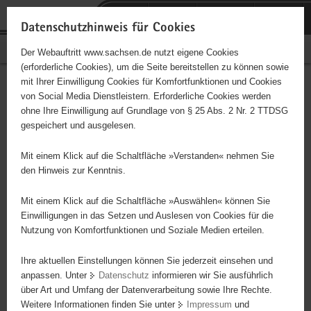
P
Portalübergreifende
o
H
Navigation
Datenschutzhinweis für Cookies
r
a
S
Bürgerschaftliches Engagement
Der Webauftritt www.sachsen.de nutzt eigene Cookies
t
u
e
(erforderliche Cookies), um die Seite bereitstellen zu können sowie
a
p
r
mit Ihrer Einwilligung Cookies für Komfortfunktionen und Cookies
l
t
v
Hauptinhalt
Engagementbörse
von Social Media Dienstleistern. Erforderliche Cookies werden
ü
i
i
ohne Ihre Einwilligung auf Grundlage von § 25 Abs. 2 Nr. 2 TTDSG
b
n
c
gespeichert und ausgelesen.
e
h
e
Ergebnisse auf Karte anzeigen
r
a
Mit einem Klick auf die Schaltfläche »Verstanden« nehmen Sie
g
l
den Hinweis zur Kenntnis.
r
t
Alles
Initiativen
Projekte
e
Mit einem Klick auf die Schaltfläche »Auswählen« können Sie
Nach Alphabet
Nach Postleitzahl
i
Einwilligungen in das Setzen und Auslesen von Cookies für die
Nutzung von Komfortfunktionen und Soziale Medien erteilen.
f
e
Ihre aktuellen Einstellungen können Sie jederzeit einsehen und
642 Suchergebnisse
n
anpassen. Unter
Datenschutz
informieren wir Sie ausführlich
d
über Art und Umfang der Datenverarbeitung sowie Ihre Rechte.
Arbeitslosenverband Sachsen e.V.
e
Weitere Informationen finden Sie unter
Impressum
und
N