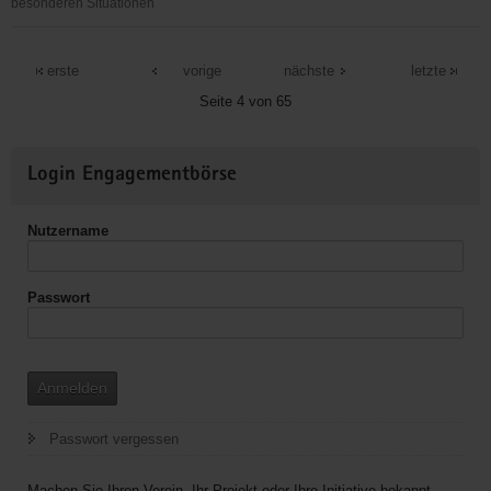
besonderen Situationen
Ausländerrat
Dresden
erste
vorige
nächste
letzte
e.V./Die
Seite 4 von 65
Bildungspatenschaften
Weitere
Login Engagementbörse
Informationen
Nutzername
Passwort
Anmelden
Passwort vergessen
Machen Sie Ihren Verein, Ihr Projekt oder Ihre Initiative bekannt.