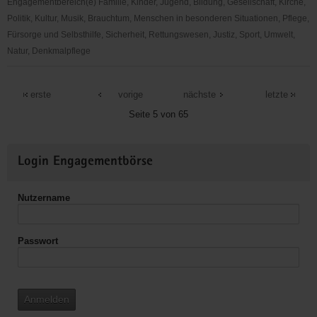
Engagementbereich(e) Familie, Kinder, Jugend, Bildung, Gesellschaft, Kirche,
Politik, Kultur, Musik, Brauchtum, Menschen in besonderen Situationen, Pflege,
Fürsorge und Selbsthilfe, Sicherheit, Rettungswesen, Justiz, Sport, Umwelt,
Natur, Denkmalpflege
Sächsische
Jugendstiftung
erste
vorige
nächste
letzte
-
Seite 5 von 65
Projekt
"genialsozial"
Weitere
Login Engagementbörse
Informationen
Nutzername
Passwort
Anmelden