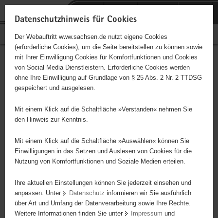
P
Portalübergreifende
o
H
Navigation
Datenschutzhinweis für Cookies
r
a
S
Bürgerschaftliches Engagement
Der Webauftritt www.sachsen.de nutzt eigene Cookies
t
u
e
(erforderliche Cookies), um die Seite bereitstellen zu können sowie
a
p
r
mit Ihrer Einwilligung Cookies für Komfortfunktionen und Cookies
l
t
v
Hauptinhalt
Engagementbörse
von Social Media Dienstleistern. Erforderliche Cookies werden
ü
i
i
ohne Ihre Einwilligung auf Grundlage von § 25 Abs. 2 Nr. 2 TTDSG
b
n
c
gespeichert und ausgelesen.
e
h
e
Ergebnisse auf Karte anzeigen
r
a
Mit einem Klick auf die Schaltfläche »Verstanden« nehmen Sie
g
l
den Hinweis zur Kenntnis.
r
t
Alles
Initiativen
Projekte
e
Mit einem Klick auf die Schaltfläche »Auswählen« können Sie
Nach Alphabet
Nach Postleitzahl
i
Einwilligungen in das Setzen und Auslesen von Cookies für die
Nutzung von Komfortfunktionen und Soziale Medien erteilen.
f
e
Ihre aktuellen Einstellungen können Sie jederzeit einsehen und
642 Suchergebnisse
n
anpassen. Unter
Datenschutz
informieren wir Sie ausführlich
d
über Art und Umfang der Datenverarbeitung sowie Ihre Rechte.
Jüdische Gemeinde zu Dresden
e
Weitere Informationen finden Sie unter
Impressum
und
N