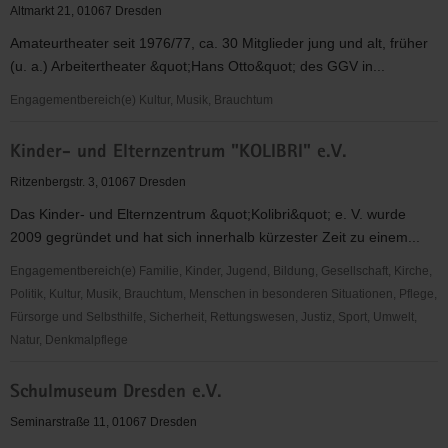
Friedrichstadt
Altmarkt 21, 01067 Dresden
Amateurtheater seit 1976/77, ca. 30 Mitglieder jung und alt, früher
(u. a.) Arbeitertheater &quot;Hans Otto&quot; des GGV in...
Engagementbereich(e) Kultur, Musik, Brauchtum
H.O.
Kinder- und Elternzentrum "KOLIBRI" e.V.
Theater
e.
Ritzenbergstr. 3, 01067 Dresden
V.
Das Kinder- und Elternzentrum &quot;Kolibri&quot; e. V. wurde
2009 gegründet und hat sich innerhalb kürzester Zeit zu einem...
Engagementbereich(e) Familie, Kinder, Jugend, Bildung, Gesellschaft, Kirche,
Politik, Kultur, Musik, Brauchtum, Menschen in besonderen Situationen, Pflege,
Fürsorge und Selbsthilfe, Sicherheit, Rettungswesen, Justiz, Sport, Umwelt,
Natur, Denkmalpflege
Kinder-
Schulmuseum Dresden e.V.
und
Elternzentrum
Seminarstraße 11, 01067 Dresden
"KOLIBRI"