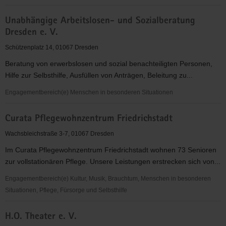
Arbeitslosen-
Unabhängige Arbeitslosen- und Sozialberatung
Initiative
Dresden e. V.
Dresden
e.
Schützenplatz 14, 01067 Dresden
V.
Beratung von erwerbslosen und sozial benachteiligten Personen,
Hilfe zur Selbsthilfe, Ausfüllen von Anträgen, Beleitung zu...
Engagementbereich(e) Menschen in besonderen Situationen
Unabhängige
Curata Pflegewohnzentrum Friedrichstadt
Arbeitslosen-
und
Wachsbleichstraße 3-7, 01067 Dresden
Sozialberatung
Im Curata Pflegewohnzentrum Friedrichstadt wohnen 73 Senioren
Dresden
zur vollstationären Pflege. Unsere Leistungen erstrecken sich von...
e.
V.
Engagementbereich(e) Kultur, Musik, Brauchtum, Menschen in besonderen
Situationen, Pflege, Fürsorge und Selbsthilfe
Curata
H.O. Theater e. V.
Pflegewohnzentrum