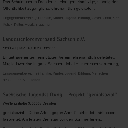
Das Schulmuseum Dresden ist eine gemeinnützige, ständig der
e.V.
Öffentlichkeit zugängliche, ehrenamtlich geleitete...
Engagementbereich(e) Familie, Kinder, Jugend, Bildung, Gesellschaft, Kirche,
Politik, Kultur, Musik, Brauchtum
Schulmuseum
Landesseniorenverband Sachsen e.V.
Dresden
e.V.
Schützenplatz 14, 01067 Dresden
Eingetragener gemeinnütziger Verein, ehrenamtlich geleitetet,
Mitgliedsvereine in ganz Sachsen. Inhalte: Interessenvertretung,...
Engagementbereich(e) Familie, Kinder, Jugend, Bildung, Menschen in
besonderen Situationen
Landesseniorenverband
Sächsische Jugendstiftung - Projekt "genialsozial"
Sachsen
e.V.
Weißeritzstraße 3, 01067 Dresden
genialsozial – Deine Arbeit gegen Armut“ fairbindet. fairbessert.
fairbreitet. Am letzten Dienstag vor den Sommerferien...