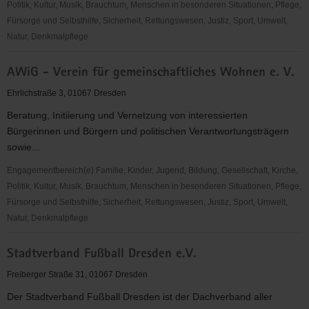
Politik, Kultur, Musik, Brauchtum, Menschen in besonderen Situationen, Pflege,
Fürsorge und Selbsthilfe, Sicherheit, Rettungswesen, Justiz, Sport, Umwelt,
Natur, Denkmalpflege
Förderverein
AWiG - Verein für gemeinschaftliches Wohnen e. V.
Theater
Junge
Ehrlichstraße 3, 01067 Dresden
Generation
Beratung, Initiierung und Vernetzung von interessierten
Dresden
Bürgerinnen und Bürgern und politischen Verantwortungsträgern
e.V.
sowie...
Engagementbereich(e) Familie, Kinder, Jugend, Bildung, Gesellschaft, Kirche,
Politik, Kultur, Musik, Brauchtum, Menschen in besonderen Situationen, Pflege,
Fürsorge und Selbsthilfe, Sicherheit, Rettungswesen, Justiz, Sport, Umwelt,
Natur, Denkmalpflege
AWiG
Stadtverband Fußball Dresden e.V.
-
Verein
Freiberger Straße 31, 01067 Dresden
für
Der Stadtverband Fußball Dresden ist der Dachverband aller
gemeinschaftliches