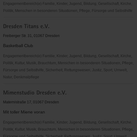
Engagementbereich(e) Familie, Kinder, Jugend, Bildung, Gesellschaft, Kirche,
Politik, Menschen in besonderen Situationen, Pflege, Fürsorge und Selbsthilfe
Selbsthilfedrei
Dresden Titans e.V.
e.V.
-
Freiberger Str. 31, 01067 Dresden
Selbsthilfenetzwerk
Basketball Club
für
seelische
Engagementbereich(e) Familie, Kinder, Jugend, Bildung, Gesellschaft, Kirche,
Gesundheit
Politik, Kultur, Musik, Brauchtum, Menschen in besonderen Situationen, Pflege,
in
Fürsorge und Selbsthilfe, Sicherheit, Rettungswesen, Justiz, Sport, Umwelt,
Sachsen
Natur, Denkmalpflege
Dresden
Mimenstudio Dresden e.V.
Titans
e.V.
Maternistraße 17, 01067 Dresden
Mit toller Miene voran
Engagementbereich(e) Familie, Kinder, Jugend, Bildung, Gesellschaft, Kirche,
Politik, Kultur, Musik, Brauchtum, Menschen in besonderen Situationen, Pflege,
Fürsorge und Selbsthilfe, Sicherheit, Rettungswesen, Justiz, Sport, Umwelt,