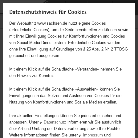
P
Portalübergreifende
o
H
Navigation
Datenschutzhinweis für Cookies
r
a
S
Bürgerschaftliches Engagement
Der Webauftritt www.sachsen.de nutzt eigene Cookies
t
u
e
(erforderliche Cookies), um die Seite bereitstellen zu können sowie
a
p
r
mit Ihrer Einwilligung Cookies für Komfortfunktionen und Cookies
l
t
v
Hauptinhalt
Engagementbörse
von Social Media Dienstleistern. Erforderliche Cookies werden
ü
i
i
ohne Ihre Einwilligung auf Grundlage von § 25 Abs. 2 Nr. 2 TTDSG
b
n
c
gespeichert und ausgelesen.
e
h
e
Ergebnisse auf Karte anzeigen
r
a
Mit einem Klick auf die Schaltfläche »Verstanden« nehmen Sie
g
l
den Hinweis zur Kenntnis.
r
t
Alles
Initiativen
Projekte
e
Mit einem Klick auf die Schaltfläche »Auswählen« können Sie
Nach Alphabet
Nach Postleitzahl
i
Einwilligungen in das Setzen und Auslesen von Cookies für die
Nutzung von Komfortfunktionen und Soziale Medien erteilen.
f
e
Ihre aktuellen Einstellungen können Sie jederzeit einsehen und
642 Suchergebnisse
n
anpassen. Unter
Datenschutz
informieren wir Sie ausführlich
d
über Art und Umfang der Datenverarbeitung sowie Ihre Rechte.
PoTS und andere Dysautonomien e.V.
e
Weitere Informationen finden Sie unter
Impressum
und
N