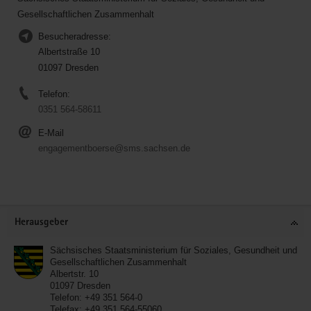
Gesellschaftlichen Zusammenhalt
Besucheradresse:
Albertstraße 10
01097 Dresden
Telefon:
0351 564-58611
E-Mail
engagementboerse@sms.sachsen.de
Service
Herausgeber
Sächsisches Staatsministerium für Soziales, Gesundheit und
Gesellschaftlichen Zusammenhalt
Albertstr. 10
01097
Dresden
Telefon:
+49 351 564-0
Telefax:
+49 351 564-55060