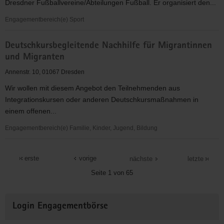
Dresdner Fußballvereine/Abteilungen Fußball. Er organisiert den...
Wohnen
e.
Engagementbereich(e) Sport
V.
Stadtverband
Deutschkursbegleitende Nachhilfe für Migrantinnen
Fußball
und Migranten
Dresden
e.V.
Annenstr. 10, 01067 Dresden
Wir wollen mit diesem Angebot den Teilnehmenden aus
Integrationskursen oder anderen Deutschkursmaßnahmen in
einem offenen...
Engagementbereich(e) Familie, Kinder, Jugend, Bildung
Deutschkursbegleitende
Nachhilfe
erste
vorige
nächste
letzte
für
Seite 1 von 65
Migrantinnen
und
Weitere
Migranten
Login Engagementbörse
Informationen