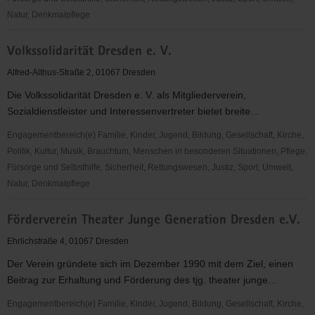
Natur, Denkmalpflege
Mimenstudio
Volkssolidarität Dresden e. V.
Dresden
e.V.
Alfred-Althus-Straße 2, 01067 Dresden
Die Volkssolidarität Dresden e. V. als Mitgliederverein,
Sozialdienstleister und Interessenvertreter bietet breite...
Engagementbereich(e) Familie, Kinder, Jugend, Bildung, Gesellschaft, Kirche,
Politik, Kultur, Musik, Brauchtum, Menschen in besonderen Situationen, Pflege,
Fürsorge und Selbsthilfe, Sicherheit, Rettungswesen, Justiz, Sport, Umwelt,
Natur, Denkmalpflege
Volkssolidarität
Förderverein Theater Junge Generation Dresden e.V.
Dresden
e.
Ehrlichstraße 4, 01067 Dresden
V.
Der Verein gründete sich im Dezember 1990 mit dem Ziel, einen
Beitrag zur Erhaltung und Förderung des tjg. theater junge...
Engagementbereich(e) Familie, Kinder, Jugend, Bildung, Gesellschaft, Kirche,