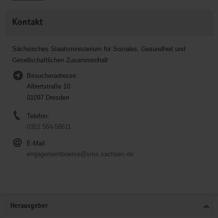
Kontakt
Sächsisches Staatsministerium für Soziales, Gesundheit und
Gesellschaftlichen Zusammenhalt
Besucheradresse:
Albertstraße 10
01097 Dresden
Telefon:
0351 564-58611
E-Mail
engagementboerse@sms.sachsen.de
Service
Herausgeber