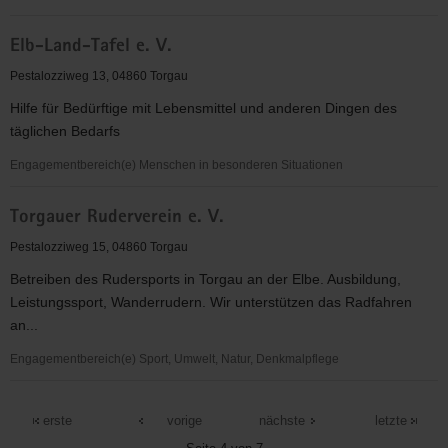
Rock
Elb-Land-Tafel e. V.
´n
´Roll
Pestalozziweg 13, 04860 Torgau
&
Hilfe für Bedürftige mit Lebensmittel und anderen Dingen des
Tanzclub
täglichen Bedarfs
Ireen
e.V.
Engagementbereich(e) Menschen in besonderen Situationen
Elb-
Torgauer Ruderverein e. V.
Land-
Tafel
Pestalozziweg 15, 04860 Torgau
e.
Betreiben des Rudersports in Torgau an der Elbe. Ausbildung,
V.
Leistungssport, Wanderrudern. Wir unterstützen das Radfahren
an...
Engagementbereich(e) Sport, Umwelt, Natur, Denkmalpflege
Torgauer
Ruderverein
erste
vorige
nächste
letzte
e.