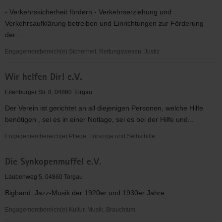
e.V.
- Verkehrssicherheit fördern - Verkehrserziehung und
Verkehrsaufklärung betreiben und Einrichtungen zur Förderung
der...
Engagementbereich(e) Sicherheit, Rettungswesen, Justiz
Kreisverkehrswacht
Wir helfen Dir! e.V.
Torgau-
Oschatz
Eilenburger Str. 8, 04860 Torgau
e.
Der Verein ist gerichtet an all diejenigen Personen, welche Hilfe
V.
benötigen , sei es in einer Notlage, sei es bei der Hilfe und...
Engagementbereich(e) Pflege, Fürsorge und Selbsthilfe
Wir
Die Synkopenmuffel e.V.
helfen
Dir!
Laubenweg 5, 04860 Torgau
e.V.
Bigband. Jazz-Musik der 1920er und 1930er Jahre.
Engagementbereich(e) Kultur, Musik, Brauchtum