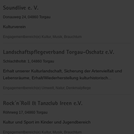
Die
Soundlive e. V.
Synkopenmuffel
e.V.
Donauweg 24, 04860 Torgau
Kulturverein
Engagementbereich(e) Kultur, Musik, Brauchtum
Soundlive
Landschaftspflegeverband Torgau-Oschatz e.V.
e.
V.
Schlachthofstr. 1, 04860 Torgau
Erhalt unserer Kulturlandschaft, Sicherung der Artenvielfalt und
Lebensräume, Erhalt/Wiederherstellung kulturhistorisch...
Engagementbereich(e) Umwelt, Natur, Denkmalpflege
Landschaftspflegeverband
Rock´n´Roll & Tanzclub Ireen e.V.
Torgau-
Oschatz
Röhrweg 17, 04860 Torgau
e.V.
Kultur und Sport im Kinder und Jugendbereich
Engagementbereich(e) Kultur, Musik, Brauchtum