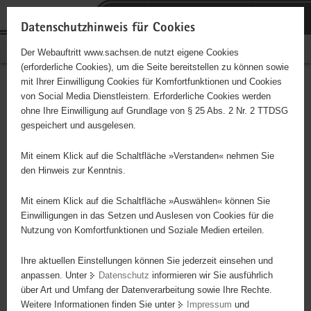
P
Portalübergreifende
o
H
Navigation
Datenschutzhinweis für Cookies
r
a
S
Bürgerschaftliches Engagement
Der Webauftritt www.sachsen.de nutzt eigene Cookies
t
u
e
(erforderliche Cookies), um die Seite bereitstellen zu können sowie
a
p
r
mit Ihrer Einwilligung Cookies für Komfortfunktionen und Cookies
l
t
v
Hauptinhalt
Engagementbörse
von Social Media Dienstleistern. Erforderliche Cookies werden
ü
i
i
ohne Ihre Einwilligung auf Grundlage von § 25 Abs. 2 Nr. 2 TTDSG
b
n
c
gespeichert und ausgelesen.
e
h
e
Ergebnisse auf Karte anzeigen
r
a
Mit einem Klick auf die Schaltfläche »Verstanden« nehmen Sie
g
l
den Hinweis zur Kenntnis.
r
t
Alles
Initiativen
Projekte
e
Mit einem Klick auf die Schaltfläche »Auswählen« können Sie
Nach Alphabet
Nach Postleitzahl
i
Einwilligungen in das Setzen und Auslesen von Cookies für die
Nutzung von Komfortfunktionen und Soziale Medien erteilen.
f
e
Ihre aktuellen Einstellungen können Sie jederzeit einsehen und
65 Suchergebnisse
n
anpassen. Unter
Datenschutz
informieren wir Sie ausführlich
d
über Art und Umfang der Datenverarbeitung sowie Ihre Rechte.
Volkssolidarität Regionalverband Torgau-Oschatz e.
e
Weitere Informationen finden Sie unter
Impressum
und
N