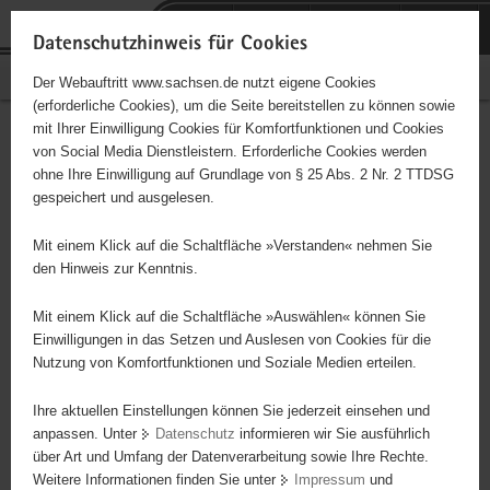
P
Portalübergreifende
o
H
Navigation
Datenschutzhinweis für Cookies
r
a
S
Bürgerschaftliches Engagement
Der Webauftritt www.sachsen.de nutzt eigene Cookies
t
u
e
(erforderliche Cookies), um die Seite bereitstellen zu können sowie
a
p
r
mit Ihrer Einwilligung Cookies für Komfortfunktionen und Cookies
l
t
v
Hauptinhalt
Engagementbörse
von Social Media Dienstleistern. Erforderliche Cookies werden
ü
i
i
ohne Ihre Einwilligung auf Grundlage von § 25 Abs. 2 Nr. 2 TTDSG
b
n
c
gespeichert und ausgelesen.
e
h
e
Ergebnisse auf Karte anzeigen
r
a
Mit einem Klick auf die Schaltfläche »Verstanden« nehmen Sie
g
l
den Hinweis zur Kenntnis.
r
t
Alles
Initiativen
Projekte
e
Mit einem Klick auf die Schaltfläche »Auswählen« können Sie
Nach Alphabet
Nach Postleitzahl
i
Einwilligungen in das Setzen und Auslesen von Cookies für die
Nutzung von Komfortfunktionen und Soziale Medien erteilen.
f
e
Ihre aktuellen Einstellungen können Sie jederzeit einsehen und
634 Suchergebnisse
n
anpassen. Unter
Datenschutz
informieren wir Sie ausführlich
d
über Art und Umfang der Datenverarbeitung sowie Ihre Rechte.
Ambulanter Malteser Hospizdienst
e
Weitere Informationen finden Sie unter
Impressum
und
N