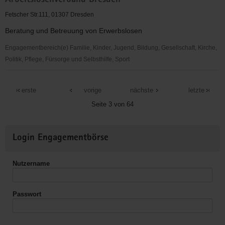
Arbeitslosenverband Dresden
Initiative
Dresden
Fetscher Str.111, 01307 Dresden
e.
Beratung und Betreuung von Erwerbslosen
V.
Engagementbereich(e) Familie, Kinder, Jugend, Bildung, Gesellschaft, Kirche,
Politik, Pflege, Fürsorge und Selbsthilfe, Sport
Arbeitslosenverband
Dresden
erste
vorige
nächste
letzte
Seite 3 von 64
Weitere
Login Engagementbörse
Informationen
Nutzername
Passwort