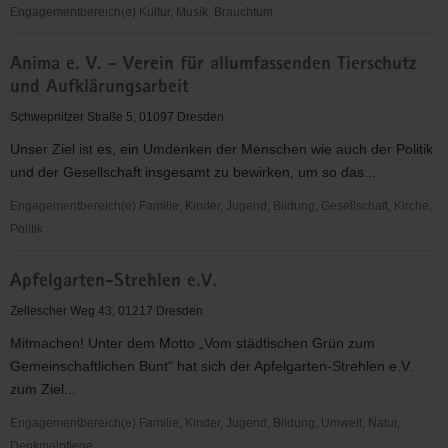
Engagementbereich(e) Kultur, Musik, Brauchtum
Anderlein
Anima e. V. - Verein für allumfassenden Tierschutz
17
und Aufklärungsarbeit
e.V.
Schwepnitzer Straße 5, 01097 Dresden
Unser Ziel ist es, ein Umdenken der Menschen wie auch der Politik
und der Gesellschaft insgesamt zu bewirken, um so das...
Engagementbereich(e) Familie, Kinder, Jugend, Bildung, Gesellschaft, Kirche,
Politik
Anima
Apfelgarten-Strehlen e.V.
e.
V.
Zellescher Weg 43, 01217 Dresden
-
Mitmachen! Unter dem Motto „Vom städtischen Grün zum
Verein
Gemeinschaftlichen Bunt“ hat sich der Apfelgarten-Strehlen e.V.
für
zum Ziel...
allumfassenden
Tierschutz
Engagementbereich(e) Familie, Kinder, Jugend, Bildung, Umwelt, Natur,
und
Denkmalpflege