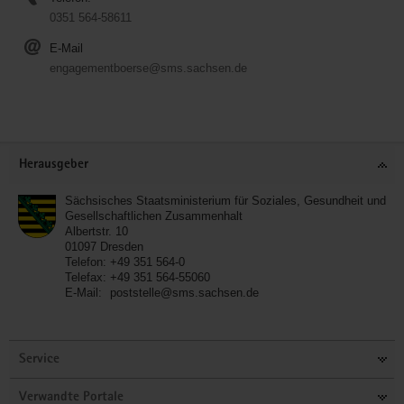
0351 564-58611
E-Mail
engagementboerse@sms.sachsen.de
Service
Herausgeber
Sächsisches Staatsministerium für Soziales, Gesundheit und
Gesellschaftlichen Zusammenhalt
Albertstr. 10
01097
Dresden
Telefon:
+49 351 564-0
Telefax:
+49 351 564-55060
E-Mail:
poststelle@sms.sachsen.de
Service
Verwandte Portale