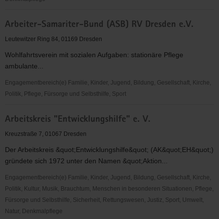
Aufklärungsarbeit
Apfelgarten-
Arbeiter-Samariter-Bund (ASB) RV Dresden e.V.
Strehlen
e.V.
Leutewitzer Ring 84, 01169 Dresden
Wohlfahrtsverein mit sozialen Aufgaben: stationäre Pflege
ambulante...
Engagementbereich(e) Familie, Kinder, Jugend, Bildung, Gesellschaft, Kirche,
Politik, Pflege, Fürsorge und Selbsthilfe, Sport
Arbeiter-
Arbeitskreis "Entwicklungshilfe" e. V.
Samariter-
Bund
Kreuzstraße 7, 01067 Dresden
(ASB)
Der Arbeitskreis &quot;Entwicklungshilfe&quot; (AK&quot;EH&quot;)
RV
gründete sich 1972 unter den Namen &quot;Aktion...
Dresden
e.V.
Engagementbereich(e) Familie, Kinder, Jugend, Bildung, Gesellschaft, Kirche,
Politik, Kultur, Musik, Brauchtum, Menschen in besonderen Situationen, Pflege,
Fürsorge und Selbsthilfe, Sicherheit, Rettungswesen, Justiz, Sport, Umwelt,
Natur, Denkmalpflege