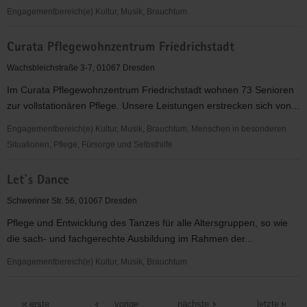
Engagementbereich(e) Kultur, Musik, Brauchtum
Stiftung
Curata Pflegewohnzentrum Friedrichstadt
Kunst
und
Wachsbleichstraße 3-7, 01067 Dresden
Berge
Im Curata Pflegewohnzentrum Friedrichstadt wohnen 73 Senioren
zur vollstationären Pflege. Unsere Leistungen erstrecken sich von...
Engagementbereich(e) Kultur, Musik, Brauchtum, Menschen in besonderen
Situationen, Pflege, Fürsorge und Selbsthilfe
Curata
Let`s Dance
Pflegewohnzentrum
Friedrichstadt
Schweriner Str. 56, 01067 Dresden
Pflege und Entwicklung des Tanzes für alle Altersgruppen, so wie
die sach- und fachgerechte Ausbildung im Rahmen der...
Engagementbereich(e) Kultur, Musik, Brauchtum
Let`s
Dance
erste
vorige
nächste
letzte