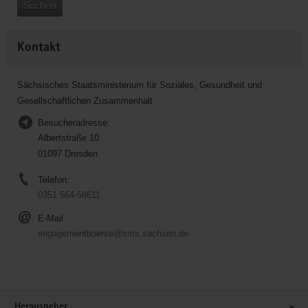
Suchen
Kontakt
Sächsisches Staatsministerium für Soziales, Gesundheit und
Gesellschaftlichen Zusammenhalt
Besucheradresse:
Albertstraße 10
01097 Dresden
Telefon:
0351 564-58611
E-Mail
engagementboerse@sms.sachsen.de
Service
Herausgeber