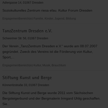
Friedrichstadt
Adlergasse 14, 01067 Dresden
Soziokulturelles Zentrum riesa efau. Kultur Forum Dresden
Engagementbereich(e) Familie, Kinder, Jugend, Bildung
Mehrgenerationenhaus
TanzZentrum Dresden e.V.
Dresden-
Friedrichstadt
Schweriner Str. 56, 01067 Dresden
Der Verein „TanzZentrum Dresden e.V.“ wurde am 08.07.2007
gegründet. Zweck des Vereins ist die Förderung von Kultur,
Sport,...
Engagementbereich(e) Kultur, Musik, Brauchtum
TanzZentrum
Stiftung Kunst und Berge
Dresden
e.V.
Könneritzstraße 33, 01067 Dresden
Die Stiftung Kunst und Berge wurde 2011 vom Sächsischen
Bergsteigerbund und der Bergmalerin Irmgard Uhlig geschaffen.
Sie...