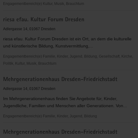
Engagementbereich(e) Kultur, Musik, Brauchtum
riesa
riesa efau. Kultur Forum Dresden
efau.
Kultur
Adlergasse 14, 01067 Dresden
Forum
riesa efau. Kultur Forum Dresden ist ein Ort, an dem die kulturelle
Dresden
und künstlerische Bildung, Kunstvermittlung,...
Engagementbereich(e) Familie, Kinder, Jugend, Bildung, Gesellschaft, Kirche,
Politik, Kultur, Musik, Brauchtum
riesa
Mehrgenerationenhaus Dresden-Friedrichstadt
efau.
Kultur
Adlergasse 14, 01067 Dresden
Forum
Im Mehrgenerationenhaus finden Sie Angebote für, Kinder,
Dresden
Jugendliche, Familien und Menschen aller Generationen. Von...
Engagementbereich(e) Familie, Kinder, Jugend, Bildung
Mehrgenerationenhaus
Mehrgenerationenhaus Dresden-Friedrichstadt
Dresden-