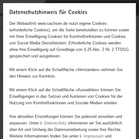
P
Portalübergreifende
o
H
Navigation
Datenschutzhinweis für Cookies
r
a
S
Bürgerschaftliches Engagement
Der Webauftritt www.sachsen.de nutzt eigene Cookies
t
u
e
(erforderliche Cookies), um die Seite bereitstellen zu können sowie
a
p
r
mit Ihrer Einwilligung Cookies für Komfortfunktionen und Cookies
l
t
v
Hauptinhalt
Engagementbörse
von Social Media Dienstleistern. Erforderliche Cookies werden
ü
i
i
ohne Ihre Einwilligung auf Grundlage von § 25 Abs. 2 Nr. 2 TTDSG
b
n
c
gespeichert und ausgelesen.
e
h
e
Ergebnisse auf Karte anzeigen
r
a
Mit einem Klick auf die Schaltfläche »Verstanden« nehmen Sie
g
l
den Hinweis zur Kenntnis.
r
t
Alles
Initiativen
Projekte
e
Mit einem Klick auf die Schaltfläche »Auswählen« können Sie
Nach Alphabet
Nach Postleitzahl
i
Einwilligungen in das Setzen und Auslesen von Cookies für die
Nutzung von Komfortfunktionen und Soziale Medien erteilen.
f
e
Ihre aktuellen Einstellungen können Sie jederzeit einsehen und
634 Suchergebnisse
n
anpassen. Unter
Datenschutz
informieren wir Sie ausführlich
d
über Art und Umfang der Datenverarbeitung sowie Ihre Rechte.
Mobile Arbeit Friedrichstadt (MAF)
e
Weitere Informationen finden Sie unter
Impressum
und
N