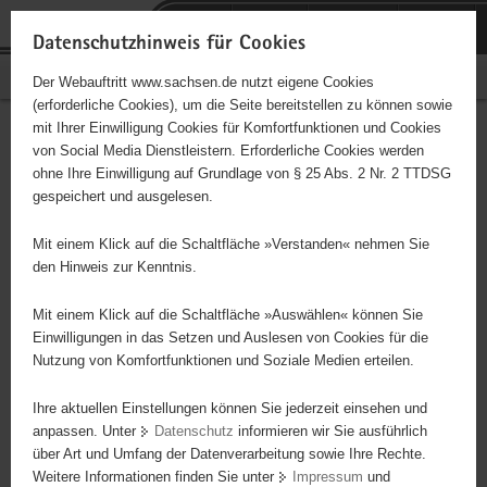
P
Portalübergreifende
o
H
Navigation
Datenschutzhinweis für Cookies
r
a
S
Bürgerschaftliches Engagement
Der Webauftritt www.sachsen.de nutzt eigene Cookies
t
u
e
(erforderliche Cookies), um die Seite bereitstellen zu können sowie
a
p
r
mit Ihrer Einwilligung Cookies für Komfortfunktionen und Cookies
l
t
v
Hauptinhalt
Engagementbörse
von Social Media Dienstleistern. Erforderliche Cookies werden
ü
i
i
ohne Ihre Einwilligung auf Grundlage von § 25 Abs. 2 Nr. 2 TTDSG
b
n
c
gespeichert und ausgelesen.
e
h
e
Ergebnisse auf Karte anzeigen
r
a
Mit einem Klick auf die Schaltfläche »Verstanden« nehmen Sie
g
l
den Hinweis zur Kenntnis.
r
t
Alles
Initiativen
Projekte
e
Mit einem Klick auf die Schaltfläche »Auswählen« können Sie
Nach Alphabet
Nach Postleitzahl
i
Einwilligungen in das Setzen und Auslesen von Cookies für die
Nutzung von Komfortfunktionen und Soziale Medien erteilen.
f
e
Ihre aktuellen Einstellungen können Sie jederzeit einsehen und
634 Suchergebnisse
n
anpassen. Unter
Datenschutz
informieren wir Sie ausführlich
d
über Art und Umfang der Datenverarbeitung sowie Ihre Rechte.
Deutschkursbegleitende Nachhilfe für Migrantinnen
e
Weitere Informationen finden Sie unter
Impressum
und
N