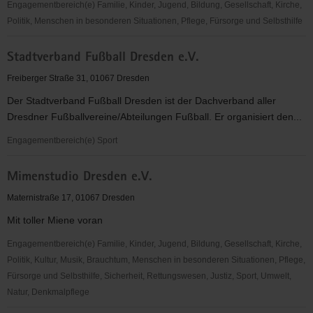
Sportakrobatik
Engagementbereich(e) Familie, Kinder, Jugend, Bildung, Gesellschaft, Kirche,
Politik, Menschen in besonderen Situationen, Pflege, Fürsorge und Selbsthilfe
Selbsthilfedrei
Stadtverband Fußball Dresden e.V.
e.V.
-
Freiberger Straße 31, 01067 Dresden
Selbsthilfenetzwerk
Der Stadtverband Fußball Dresden ist der Dachverband aller
für
Dresdner Fußballvereine/Abteilungen Fußball. Er organisiert den...
seelische
Gesundheit
Engagementbereich(e) Sport
in
Stadtverband
Sachsen
Mimenstudio Dresden e.V.
Fußball
Dresden
Maternistraße 17, 01067 Dresden
e.V.
Mit toller Miene voran
Engagementbereich(e) Familie, Kinder, Jugend, Bildung, Gesellschaft, Kirche,
Politik, Kultur, Musik, Brauchtum, Menschen in besonderen Situationen, Pflege,
Fürsorge und Selbsthilfe, Sicherheit, Rettungswesen, Justiz, Sport, Umwelt,
Natur, Denkmalpflege