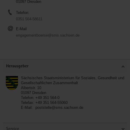
01097 Dresden
Telefon:
0351 564-58611
E-Mail
engagementboerse@sms.sachsen.de
Service
Herausgeber
Sächsisches Staatsministerium für Soziales, Gesundheit und
Gesellschaftlichen Zusammenhalt
Albertstr. 10
01097
Dresden
Telefon:
+49 351 564-0
Telefax:
+49 351 564-55060
E-Mail:
poststelle@sms.sachsen.de
Service