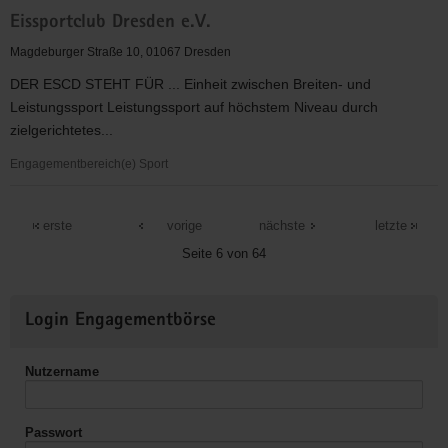
Mimenstudio
Eissportclub Dresden e.V.
Dresden
e.V.
Magdeburger Straße 10, 01067 Dresden
DER ESCD STEHT FÜR ... Einheit zwischen Breiten- und
Leistungssport Leistungssport auf höchstem Niveau durch
zielgerichtetes...
Engagementbereich(e) Sport
Eissportclub
Dresden
erste
vorige
nächste
letzte
e.V.
Seite 6 von 64
Weitere
Login Engagementbörse
Informationen
Nutzername
Passwort