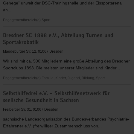
Gehege“ unweit der DSC-Trainingshalle und der Eissportarena
an...
Engagementbereich(e) Sport
SV
Dresdner SC 1898 e.V., Abteilung Turnen und
Dresden
Sportakrobatik
Mitte
1950
Magdeburger Str. 12, 01067 Dresden
e.V.
Wir sind mit ca. 500 Mitgliedern eine große Abteilung des Dresdner
-
Sportclubs 1898. Die meisten unserer Mitglieder sind Kinder...
Abt.
Tennis
Engagementbereich(e) Familie, Kinder, Jugend, Bildung, Sport
Dresdner
Selbsthilfedrei e.V. - Selbsthilfenetzwerk für
SC
seelische Gesundheit in Sachsen
1898
e.V.,
Freiberger Str. 31, 01067 Dresden
Abteilung
sächsische Landesorganisation des Bundesverbandes Psychiatrie-
Turnen
Erfahrener e.V. (freiwilliger Zusammenschluss von...
und