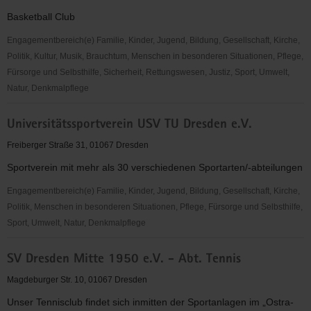
Kathedrale
Basketball Club
Dresden
Engagementbereich(e) Familie, Kinder, Jugend, Bildung, Gesellschaft, Kirche,
Politik, Kultur, Musik, Brauchtum, Menschen in besonderen Situationen, Pflege,
Fürsorge und Selbsthilfe, Sicherheit, Rettungswesen, Justiz, Sport, Umwelt,
Natur, Denkmalpflege
Dresden
Universitätssportverein USV TU Dresden e.V.
Titans
e.V.
Freiberger Straße 31, 01067 Dresden
Sportverein mit mehr als 30 verschiedenen Sportarten/-abteilungen
Engagementbereich(e) Familie, Kinder, Jugend, Bildung, Gesellschaft, Kirche,
Politik, Menschen in besonderen Situationen, Pflege, Fürsorge und Selbsthilfe,
Sport, Umwelt, Natur, Denkmalpflege
Universitätssportverein
SV Dresden Mitte 1950 e.V. - Abt. Tennis
USV
TU
Magdeburger Str. 10, 01067 Dresden
Dresden
Unser Tennisclub findet sich inmitten der Sportanlagen im „Ostra-
e.V.