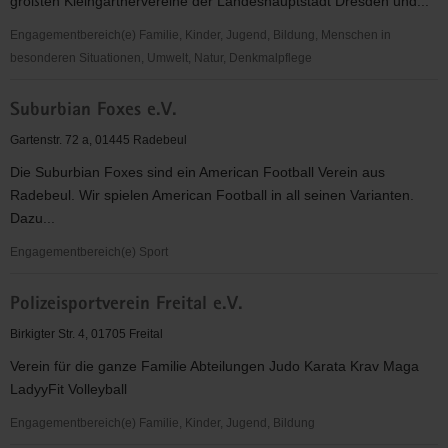
größten Kleingärtnervereine der Landeshauptstadt Dresden und...
Engagementbereich(e) Familie, Kinder, Jugend, Bildung, Menschen in
besonderen Situationen, Umwelt, Natur, Denkmalpflege
KGV
Suburbian Foxes e.V.
"Am
Waldrand"
Gartenstr. 72 a, 01445 Radebeul
e.V.
Die Suburbian Foxes sind ein American Football Verein aus
Radebeul. Wir spielen American Football in all seinen Varianten.
Dazu...
Engagementbereich(e) Sport
Suburbian
Polizeisportverein Freital e.V.
Foxes
e.V.
Birkigter Str. 4, 01705 Freital
Verein für die ganze Familie Abteilungen Judo Karata Krav Maga
LadyyFit Volleyball
Engagementbereich(e) Familie, Kinder, Jugend, Bildung