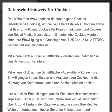
P
Portalübergreifende
o
H
Navigation
Datenschutzhinweis für Cookies
r
a
S
Bürgerschaftliches Engagement
Der Webauftritt www.sachsen.de nutzt eigene Cookies
t
u
e
(erforderliche Cookies), um die Seite bereitstellen zu können sowie
a
p
r
mit Ihrer Einwilligung Cookies für Komfortfunktionen und Cookies
l
t
v
Hauptinhalt
Engagementbörse
von Social Media Dienstleistern. Erforderliche Cookies werden
ü
i
i
ohne Ihre Einwilligung auf Grundlage von § 25 Abs. 2 Nr. 2 TTDSG
b
n
c
gespeichert und ausgelesen.
e
h
e
Ergebnisse auf Karte anzeigen
r
a
Mit einem Klick auf die Schaltfläche »Verstanden« nehmen Sie
g
l
den Hinweis zur Kenntnis.
r
t
Alles
Initiativen
Projekte
e
Mit einem Klick auf die Schaltfläche »Auswählen« können Sie
Nach Alphabet
Nach Postleitzahl
i
Einwilligungen in das Setzen und Auslesen von Cookies für die
Nutzung von Komfortfunktionen und Soziale Medien erteilen.
f
e
Ihre aktuellen Einstellungen können Sie jederzeit einsehen und
634 Suchergebnisse
n
anpassen. Unter
Datenschutz
informieren wir Sie ausführlich
d
über Art und Umfang der Datenverarbeitung sowie Ihre Rechte.
Tischtennis Verein (TTV) Radebeul Naundorf e. V.
e
Weitere Informationen finden Sie unter
Impressum
und
N