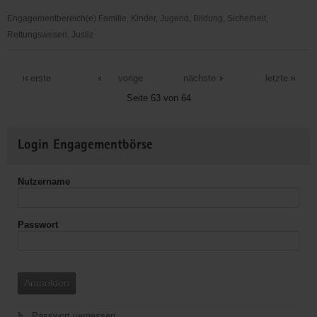
Sächsische
Schweiz/Weißeritzkreis
Engagementbereich(e) Familie, Kinder, Jugend, Bildung, Sicherheit,
e.
Rettungswesen, Justiz
V.,
Stadt
Freital
Freital
erste
vorige
nächste
letzte
Seite 63 von 64
Weitere
Login Engagementbörse
Informationen
Nutzername
Passwort
Anmelden
Passwort vergessen