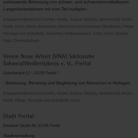
umfassende Betreuung von schwer- und schwerstvermittelbaren
Langzeitarbeitslosen mit zum Teil multiplen...
Engagementbereich(e) Familie, Kinder, Jugend, Bildung, Gesellschaft, Kirche,
Politik, Kultur, Musik, Brauchtum, Menschen in besonderen Situationen, Pflege,
Fürsorge und Selbsthilfe, Sicherheit, Rettungswesen, Justiz, Sport, Umwelt,
Natur, Denkmalpflege
Förderkreis
Verein Neue Arbeit (VNA) Sächsische
BIOTEC
Schweiz/Weißeritzkreis e. V., Freital
e.V.
Gutenbergstr.12 *, 01705 Freital *
- Betreuung, Beratung und Begleitung von Menschen in Notlagen
Engagementbereich(e) Familie, Kinder, Jugend, Bildung, Gesellschaft, Kirche,
Politik, Pflege, Fürsorge und Selbsthilfe, Sport
Verein
Stadt Freital
Neue
Arbeit
Dresdner Straße 56, 01705 Freital
(VNA)
Stadtverwaltung