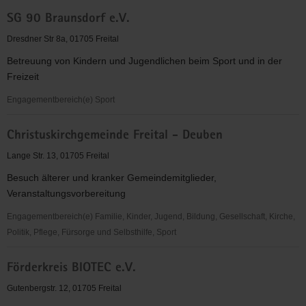
Polizeisportverein
SG 90 Braunsdorf e.V.
Freital
e.V.
Dresdner Str 8a, 01705 Freital
Betreuung von Kindern und Jugendlichen beim Sport und in der
Freizeit
Engagementbereich(e) Sport
SG
Christuskirchgemeinde Freital - Deuben
90
Braunsdorf
Lange Str. 13, 01705 Freital
e.V.
Besuch älterer und kranker Gemeindemitglieder,
Veranstaltungsvorbereitung
Engagementbereich(e) Familie, Kinder, Jugend, Bildung, Gesellschaft, Kirche,
Politik, Pflege, Fürsorge und Selbsthilfe, Sport
Christuskirchgemeinde
Förderkreis BIOTEC e.V.
Freital
-
Gutenbergstr. 12, 01705 Freital
Deuben