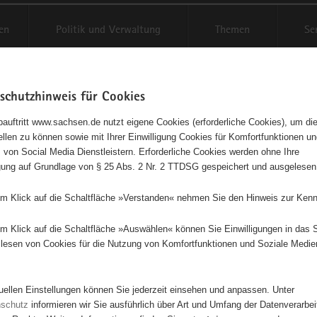
en
Politik und Verwaltung
Themen
Se
schutzhinweis für Cookies
Schriftgröße anpassen
Kontr
auftritt www.sachsen.de nutzt eigene Cookies (erforderliche Cookies), um die
tellen zu können sowie mit Ihrer Einwilligung Cookies für Komfortfunktionen u
t
agementbörse
 von Social Media Dienstleistern. Erforderliche Cookies werden ohne Ihre
igung auf Grundlage von § 25 Abs. 2 Nr. 2 TTDSG gespeichert und ausgelesen
isse auf Karte anzeigen
em Klick auf die Schaltfläche »Verstanden« nehmen Sie den Hinweis zur Kenn
em Klick auf die Schaltfläche »Auswählen« können Sie Einwilligungen in das 
Initiativen
Projekte
Nach Alphabet
Nach Post
lesen von Cookies für die Nutzung von Komfortfunktionen und Soziale Medie
tuellen Einstellungen können Sie jederzeit einsehen und anpassen. Unter
634 Suchergebnisse
nschutz
informieren wir Sie ausführlich über Art und Umfang der Datenverarbe