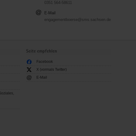
0351 564-58611
E-Mail
engagementboerse@sms.sachsen.de
Seite empfehlen
Facebook
X (vormals Twitter)
E-Mail
Soziales,