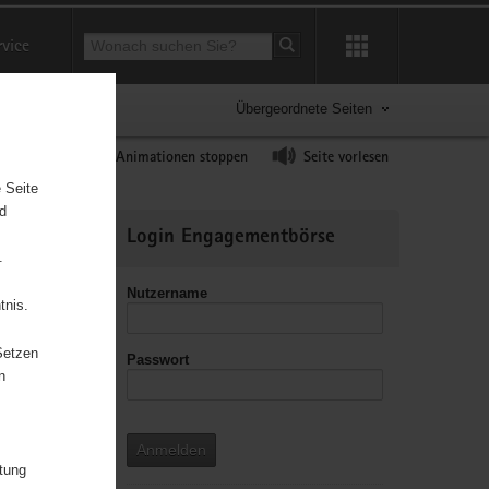
Suchbegriff
rvice
Suche starten
Übergeordnete Seiten
ast erhöhen
Animationen stoppen
Seite vorlesen
 Seite
nd
Weitere
Login Engagementbörse
Informationen
.
Nutzername
tnis.
Setzen
Passwort
leitzahl
n
Anmelden
itung