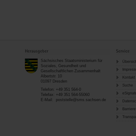
Service
Herausgeber
Service
Sächsisches Staatsministerium für
Übersic
Soziales, Gesundheit und
Impres
Gesellschaftlichen Zusammenhalt
Albertstr. 10
Kontakt
01097
Dresden
Suche
Telefon:
+49 351 564-0
eSignat
Telefax:
+49 351 564-55060
E-Mail:
poststelle@sms.sachsen.de
Datensc
Barriere
Transpa