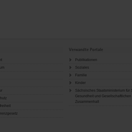
Verwandte Portale
ht
Publikationen
sum
Soziales
Familie
Kinder
ur
Sächsisches Staatsministerium für 
Gesundheit und Gesellschaftlichen
hutz
Zusammenhalt
freiheit
renzgesetz