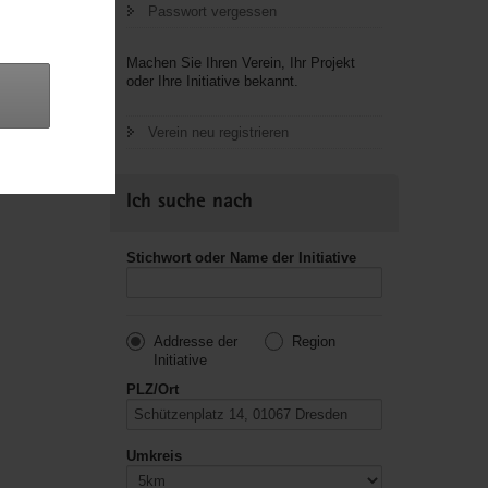
Passwort vergessen
letzte
Machen Sie Ihren Verein, Ihr Projekt
oder Ihre Initiative bekannt.
Verein neu registrieren
Ich suche nach
Stichwort oder Name der Initiative
Addresse der
Region
Initiative
PLZ/Ort
Umkreis