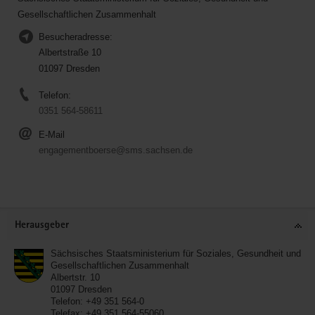
Gesellschaftlichen Zusammenhalt
Besucheradresse:
Albertstraße 10
01097 Dresden
Telefon:
0351 564-58611
E-Mail
engagementboerse@sms.sachsen.de
Service
Herausgeber
Sächsisches Staatsministerium für Soziales, Gesundheit und
Gesellschaftlichen Zusammenhalt
Albertstr. 10
01097
Dresden
Telefon:
+49 351 564-0
Telefax:
+49 351 564-55060