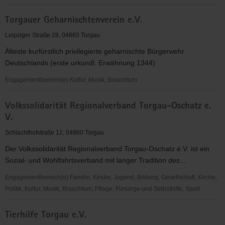
FRAUENINITIATIVE
Torgauer Geharnischtenverein e.V.
TORGAU
e.
Leipziger Straße 28, 04860 Torgau
V.
Älteste kurfürstlich privilegierte geharnischte Bürgerwehr
Deutschlands (erste urkundl. Erwähnung 1344)
Engagementbereich(e) Kultur, Musik, Brauchtum
Torgauer
Volkssolidarität Regionalverband Torgau-Oschatz e.
Geharnischtenverein
V.
e.V.
Schlachthofstraße 12, 04860 Torgau
Der Volkssolidarität Regionalverband Torgau-Oschatz e.V. ist ein
Sozial- und Wohlfahrtsverband mit langer Tradition des...
Engagementbereich(e) Familie, Kinder, Jugend, Bildung, Gesellschaft, Kirche,
Politik, Kultur, Musik, Brauchtum, Pflege, Fürsorge und Selbsthilfe, Sport
Volkssolidarität
Tierhilfe Torgau e.V.
Regionalverband