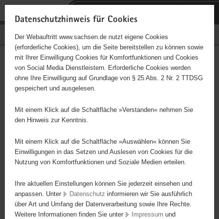
P
Portalübergreifende
o
H
Navigation
Datenschutzhinweis für Cookies
r
a
S
Bürgerschaftliches Engagement
Der Webauftritt www.sachsen.de nutzt eigene Cookies
t
u
e
(erforderliche Cookies), um die Seite bereitstellen zu können sowie
a
p
r
mit Ihrer Einwilligung Cookies für Komfortfunktionen und Cookies
l
t
v
Hauptinhalt
Engagementbörse
von Social Media Dienstleistern. Erforderliche Cookies werden
ü
i
i
ohne Ihre Einwilligung auf Grundlage von § 25 Abs. 2 Nr. 2 TTDSG
b
n
c
gespeichert und ausgelesen.
e
h
e
Ergebnisse auf Karte anzeigen
r
a
Mit einem Klick auf die Schaltfläche »Verstanden« nehmen Sie
g
l
den Hinweis zur Kenntnis.
r
t
Alles
Initiativen
Projekte
e
Mit einem Klick auf die Schaltfläche »Auswählen« können Sie
Nach Alphabet
Nach Postleitzahl
i
Einwilligungen in das Setzen und Auslesen von Cookies für die
Nutzung von Komfortfunktionen und Soziale Medien erteilen.
f
e
Ihre aktuellen Einstellungen können Sie jederzeit einsehen und
63 Suchergebnisse
n
anpassen. Unter
Datenschutz
informieren wir Sie ausführlich
d
über Art und Umfang der Datenverarbeitung sowie Ihre Rechte.
Deutscher Kinderschutzbund OV Torgau e. V.
e
Weitere Informationen finden Sie unter
Impressum
und
N