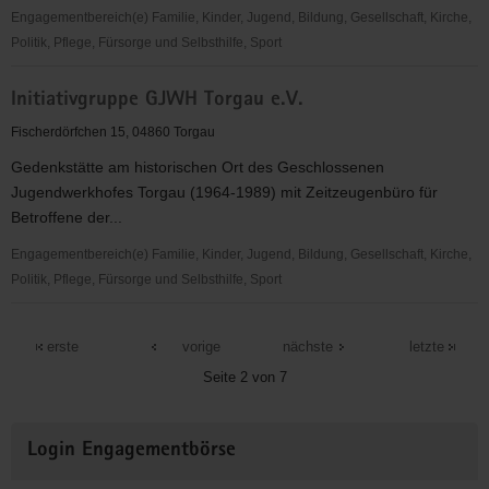
Engagementbereich(e) Familie, Kinder, Jugend, Bildung, Gesellschaft, Kirche,
Politik, Pflege, Fürsorge und Selbsthilfe, Sport
"Entschieden
Initiativgruppe GJWH Torgau e.V.
für
Christus"
Fischerdörfchen 15, 04860 Torgau
(EC)
Gedenkstätte am historischen Ort des Geschlossenen
Jugendverein
Jugendwerkhofes Torgau (1964-1989) mit Zeitzeugenbüro für
Torgau
Betroffene der...
Engagementbereich(e) Familie, Kinder, Jugend, Bildung, Gesellschaft, Kirche,
Politik, Pflege, Fürsorge und Selbsthilfe, Sport
Initiativgruppe
GJWH
erste
vorige
nächste
letzte
Torgau
Seite 2 von 7
e.V.
Weitere
Login Engagementbörse
Informationen