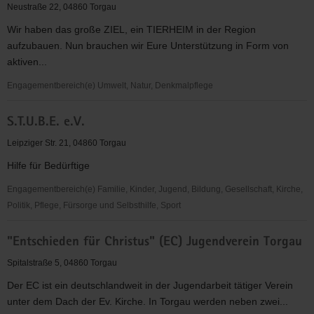
Torgau-
Neustraße 22, 04860 Torgau
Oschatz
Wir haben das große ZIEL, ein TIERHEIM in der Region
e.
aufzubauen. Nun brauchen wir Eure Unterstützung in Form von
V.
aktiven...
Engagementbereich(e) Umwelt, Natur, Denkmalpflege
Tierhilfe
S.T.U.B.E. e.V.
Torgau
e.V.
Leipziger Str. 21, 04860 Torgau
Hilfe für Bedürftige
Engagementbereich(e) Familie, Kinder, Jugend, Bildung, Gesellschaft, Kirche,
Politik, Pflege, Fürsorge und Selbsthilfe, Sport
S.T.U.B.E.
"Entschieden für Christus" (EC) Jugendverein Torgau
e.V.
Spitalstraße 5, 04860 Torgau
Der EC ist ein deutschlandweit in der Jugendarbeit tätiger Verein
unter dem Dach der Ev. Kirche. In Torgau werden neben zwei...