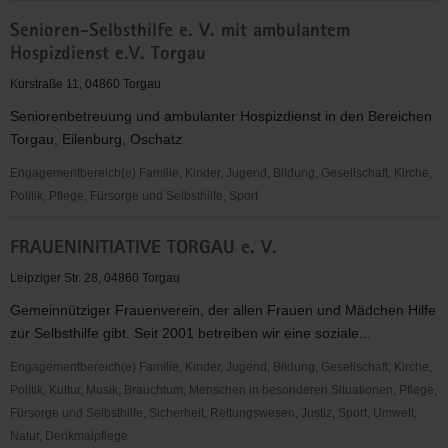
BUND-
Senioren-Selbsthilfe e. V. mit ambulantem
KG
Hospizdienst e.V. Torgau
Torgau
Kurstraße 11, 04860 Torgau
Seniorenbetreuung und ambulanter Hospizdienst in den Bereichen
Torgau, Eilenburg, Oschatz
Engagementbereich(e) Familie, Kinder, Jugend, Bildung, Gesellschaft, Kirche,
Politik, Pflege, Fürsorge und Selbsthilfe, Sport
Senioren-
FRAUENINITIATIVE TORGAU e. V.
Selbsthilfe
e.
Leipziger Str. 28, 04860 Torgau
V.
Gemeinnütziger Frauenverein, der allen Frauen und Mädchen Hilfe
mit
zur Selbsthilfe gibt. Seit 2001 betreiben wir eine soziale...
ambulantem
Hospizdienst
Engagementbereich(e) Familie, Kinder, Jugend, Bildung, Gesellschaft, Kirche,
e.V.
Politik, Kultur, Musik, Brauchtum, Menschen in besonderen Situationen, Pflege,
Torgau
Fürsorge und Selbsthilfe, Sicherheit, Rettungswesen, Justiz, Sport, Umwelt,
Natur, Denkmalpflege