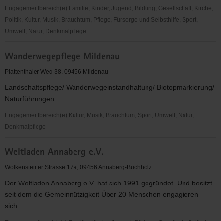
Engagementbereich(e) Familie, Kinder, Jugend, Bildung, Gesellschaft, Kirche,
Politik, Kultur, Musik, Brauchtum, Pflege, Fürsorge und Selbsthilfe, Sport,
Umwelt, Natur, Denkmalpflege
Volkssolidarität
Wanderwegepflege Mildenau
Erzgebirgsverband
e.
Plattenthaler Weg 38, 09456 Mildenau
V.
Landschaftspflege/ Wanderwegeinstandhaltung/ Biotopmarkierung/
Naturführungen
Engagementbereich(e) Kultur, Musik, Brauchtum, Sport, Umwelt, Natur,
Denkmalpflege
Wanderwegepflege
Weltladen Annaberg e.V.
Mildenau
Wolkensteiner Strasse 17a, 09456 Annaberg-Buchholz
Der Weltladen Annaberg e.V. hat sich 1991 gegründet. Und besitzt
seit dem die Gemeinnützigkeit Über 20 Menschen engagieren
sich...