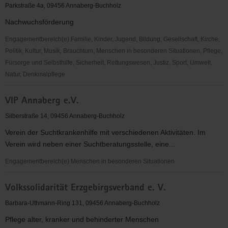
09
Parkstraße 4a, 09456 Annaberg-Buchholz
Nachwuchsförderung
Engagementbereich(e) Familie, Kinder, Jugend, Bildung, Gesellschaft, Kirche,
Politik, Kultur, Musik, Brauchtum, Menschen in besonderen Situationen, Pflege,
Fürsorge und Selbsthilfe, Sicherheit, Rettungswesen, Justiz, Sport, Umwelt,
Natur, Denkmalpflege
VfB
VIP Annaberg e.V.
Annaberg
09
Silberstraße 14, 09456 Annaberg-Buchholz
e.
Verein der Suchtkrankenhilfe mit verschiedenen Aktivitäten. Im
V.
Verein wird neben einer Suchtberatungsstelle, eine...
Engagementbereich(e) Menschen in besonderen Situationen
VIP
Volkssolidarität Erzgebirgsverband e. V.
Annaberg
e.V.
Barbara-Uthmann-Ring 131, 09456 Annaberg-Buchholz
Pflege alter, kranker und behinderter Menschen