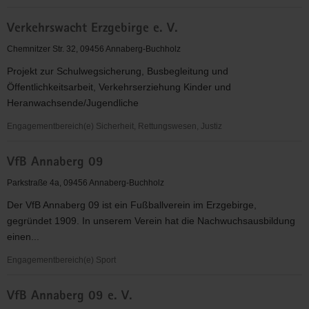
Verein
Verkehrswacht Erzgebirge e. V.
zum
Schutz
Chemnitzer Str. 32, 09456 Annaberg-Buchholz
des
Projekt zur Schulwegsicherung, Busbegleitung und
Lebens
Öffentlichkeitsarbeit, Verkehrserziehung Kinder und
e.V.,
Heranwachsende/Jugendliche
Kinderstube
Engagementbereich(e) Sicherheit, Rettungswesen, Justiz
Verkehrswacht
VfB Annaberg 09
Erzgebirge
e.
Parkstraße 4a, 09456 Annaberg-Buchholz
V.
Der VfB Annaberg 09 ist ein Fußballverein im Erzgebirge,
gegründet 1909. In unserem Verein hat die Nachwuchsausbildung
einen...
Engagementbereich(e) Sport
VfB
VfB Annaberg 09 e. V.
Annaberg