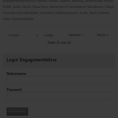
Engagementbereich(e) Familie, Kinder, Jugend, Bildung, Gesellschaft, Kirche,
Politik, Kultur, Musik, Brauchtum, Menschen in besonderen Situationen, Pflege,
Fürsorge und Selbsthilfe, Sicherheit, Rettungswesen, Justiz, Sport, Umwelt,
Natur, Denkmalpflege
Weltladen
Annaberg
nächste
letzte
erste
vorige
e.V.
Seite 11 von 11
Weitere
Login Engagementbörse
Informationen
Nutzername
Passwort
Anmelden