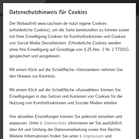
P
Portalübergreifende
o
H
Navigation
Datenschutzhinweis für Cookies
r
a
S
Bürgerschaftliches Engagement
Der Webauftritt www.sachsen.de nutzt eigene Cookies
t
u
e
(erforderliche Cookies), um die Seite bereitstellen zu können sowie
a
p
r
mit Ihrer Einwilligung Cookies für Komfortfunktionen und Cookies
l
t
v
Hauptinhalt
Engagementbörse
von Social Media Dienstleistern. Erforderliche Cookies werden
ü
i
i
ohne Ihre Einwilligung auf Grundlage von § 25 Abs. 2 Nr. 2 TTDSG
b
n
c
gespeichert und ausgelesen.
e
h
e
Ergebnisse auf Karte anzeigen
r
a
Mit einem Klick auf die Schaltfläche »Verstanden« nehmen Sie
g
l
den Hinweis zur Kenntnis.
r
t
Alles
Initiativen
Projekte
e
Mit einem Klick auf die Schaltfläche »Auswählen« können Sie
Nach Alphabet
Nach Postleitzahl
i
Einwilligungen in das Setzen und Auslesen von Cookies für die
Nutzung von Komfortfunktionen und Soziale Medien erteilen.
f
e
Ihre aktuellen Einstellungen können Sie jederzeit einsehen und
110 Suchergebnisse
n
anpassen. Unter
Datenschutz
informieren wir Sie ausführlich
d
über Art und Umfang der Datenverarbeitung sowie Ihre Rechte.
Verein zum Schutz des Lebens e.V., Flötenkurs
e
Weitere Informationen finden Sie unter
Impressum
und
N