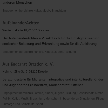
anderen Menschen
Engagementbereich(e) Kultur, Musik, Brauchtum
Associon
AufeinanderAchten
Luso-
Alema
Weißeritzstraße 18, 01067 Dresden
,
Der AufeinanderAchten e.V. setzt sich für die Entstigmatisierung
Potugisisch-
seelischer Belastung und Erkrankung sowie für die Aufklärung...
Deutscher
Verein
Engagementbereich(e) Familie, Kinder, Jugend, Bildung
AufeinanderAchten
Ausländerrat Dresden e. V.
Heinrich-Zille-Str. 6, 01219 Dresden
Beratungsstelle für Migranten integrative und interkulturelle Kinder-
und Jugendarbeit (Kindertreff, Mädchentreff, Offener...
Engagementbereich(e) Familie, Kinder, Jugend, Bildung, Gesellschaft, Kirche,
Politik, Kultur, Musik, Brauchtum, Menschen in besonderen Situationen, Pflege,
Fürsorge und Selbsthilfe, Sport