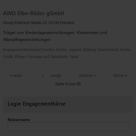
AWiG
AWO Elbe-Röder gGmbH
-
Verein
Georg-Palitzsch-Straße 10, 01239 Dresden
für
Träger von Kindertageseinrichtungen, Kinderheim und
gemeinschaftliches
Altenpflegeeinrichtungen
Wohnen
e.
Engagementbereich(e) Familie, Kinder, Jugend, Bildung, Gesellschaft, Kirche,
V.
Politik, Pflege, Fürsorge und Selbsthilfe, Sport
AWO
Elbe-
erste
vorige
nächste
letzte
Röder
Seite 4 von 65
gGmbH
Weitere
Login Engagementbörse
Informationen
Nutzername