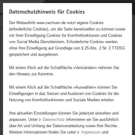
P
Portalübergreifende
o
H
Navigation
Datenschutzhinweis für Cookies
r
a
S
Bürgerschaftliches Engagement
Der Webauftritt www.sachsen.de nutzt eigene Cookies
t
u
e
(erforderliche Cookies), um die Seite bereitstellen zu können sowie
a
p
r
mit Ihrer Einwilligung Cookies für Komfortfunktionen und Cookies
l
t
v
Hauptinhalt
Engagementbörse
von Social Media Dienstleistern. Erforderliche Cookies werden
ü
i
i
ohne Ihre Einwilligung auf Grundlage von § 25 Abs. 2 Nr. 2 TTDSG
b
n
c
gespeichert und ausgelesen.
e
h
e
Ergebnisse auf Karte anzeigen
r
a
Mit einem Klick auf die Schaltfläche »Verstanden« nehmen Sie
g
l
den Hinweis zur Kenntnis.
r
t
Alles
Initiativen
Projekte
e
Mit einem Klick auf die Schaltfläche »Auswählen« können Sie
Nach Alphabet
Nach Postleitzahl
i
Einwilligungen in das Setzen und Auslesen von Cookies für die
Nutzung von Komfortfunktionen und Soziale Medien erteilen.
f
e
Ihre aktuellen Einstellungen können Sie jederzeit einsehen und
650 Suchergebnisse
n
anpassen. Unter
Datenschutz
informieren wir Sie ausführlich
d
über Art und Umfang der Datenverarbeitung sowie Ihre Rechte.
arche noVa - Initiative für Menschen in Not e. V.
e
Weitere Informationen finden Sie unter
Impressum
und
N