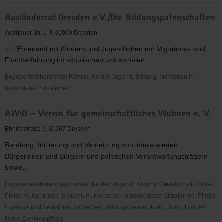
Ausländerrat
Ausländerrat Dresden e.V./Die Bildungspatenschaften
Dresden
e.
Werdauer Str. 1-3, 01069 Dresden
V.
+++Ehrenamt mit Kindern und Jugendlichen mit Migrations- und
Fluchterfahrung im schulischen und sozialen...
Engagementbereich(e) Familie, Kinder, Jugend, Bildung, Menschen in
besonderen Situationen
Ausländerrat
AWiG - Verein für gemeinschaftliches Wohnen e. V.
Dresden
e.V./Die
Ehrlichstraße 3, 01067 Dresden
Bildungspatenschaften
Beratung, Initiierung und Vernetzung von interessierten
Bürgerinnen und Bürgern und politischen Verantwortungsträgern
sowie...
Engagementbereich(e) Familie, Kinder, Jugend, Bildung, Gesellschaft, Kirche,
Politik, Kultur, Musik, Brauchtum, Menschen in besonderen Situationen, Pflege,
Fürsorge und Selbsthilfe, Sicherheit, Rettungswesen, Justiz, Sport, Umwelt,
Natur, Denkmalpflege