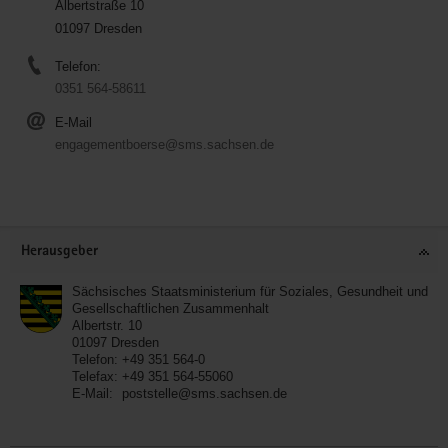
Albertstraße 10
01097 Dresden
Telefon:
0351 564-58611
E-Mail
engagementboerse@sms.sachsen.de
Service
Herausgeber
Sächsisches Staatsministerium für Soziales, Gesundheit und
Gesellschaftlichen Zusammenhalt
Albertstr. 10
01097
Dresden
Telefon:
+49 351 564-0
Telefax:
+49 351 564-55060
E-Mail:
poststelle@sms.sachsen.de