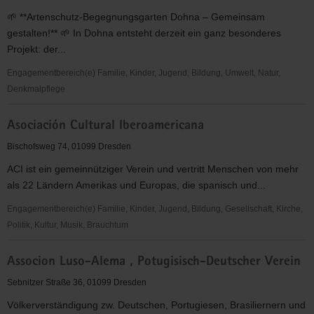
🌱 **Artenschutz-Begegnungsgarten Dohna – Gemeinsam
gestalten!** 🌱 In Dohna entsteht derzeit ein ganz besonderes
Projekt: der...
Engagementbereich(e) Familie, Kinder, Jugend, Bildung, Umwelt, Natur,
Denkmalpflege
Artenschutz-
Asociación Cultural Iberoamericana
Begegnungsgarten
Dohna
Bischofsweg 74, 01099 Dresden
ACI ist ein gemeinnütziger Verein und vertritt Menschen von mehr
als 22 Ländern Amerikas und Europas, die spanisch und...
Engagementbereich(e) Familie, Kinder, Jugend, Bildung, Gesellschaft, Kirche,
Politik, Kultur, Musik, Brauchtum
Asociación
Associon Luso-Alema , Potugisisch-Deutscher Verein
Cultural
Iberoamericana
Sebnitzer Straße 36, 01099 Dresden
Völkerverständigung zw. Deutschen, Portugiesen, Brasiliernern und