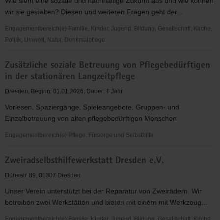
Wie sieht eine soziale und nachhaltige Zukunft aus und wie können
wir sie gestalten? Diesen und weiteren Fragen geht der...
Engagementbereich(e) Familie, Kinder, Jugend, Bildung, Gesellschaft, Kirche,
Politik, Umwelt, Natur, Denkmalpflege
Zukunftsgestalten
Zusätzliche soziale Betreuung von Pflegebedürftigen
e.V.
in der stationären Langzeitpflege
Dresden, Beginn: 01.01.2026, Dauer: 1 Jahr
Vorlesen, Spaziergänge, Spieleangebote, Gruppen- und
Einzelbetreuung von alten pflegebedürftigen Menschen
Engagementbereich(e) Pflege, Fürsorge und Selbsthilfe
Zusätzliche
Zweiradselbsthilfewerkstatt Dresden e.V.
soziale
Betreuung
Dürerstr. 89, 01307 Dresden
von
Unser Verein unterstützt bei der Reparatur von Zweirädern. Wir
Pflegebedürftigen
betreiben zwei Werkstätten und bieten mit einem mit Werkzeug...
in
der
Engagementbereich(e) Familie, Kinder, Jugend, Bildung, Gesellschaft, Kirche,