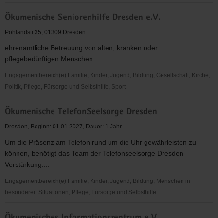
Ökumenische
Ökumenische Seniorenhilfe Dresden e.V.
Seniorenhilfe
Dresden
Pohlandstr.35, 01309 Dresden
e.
ehrenamtliche Betreuung von alten, kranken oder
V.
pflegebedürftigen Menschen
Engagementbereich(e) Familie, Kinder, Jugend, Bildung, Gesellschaft, Kirche,
Politik, Pflege, Fürsorge und Selbsthilfe, Sport
Ökumenische
Ökumenische TelefonSeelsorge Dresden
Seniorenhilfe
Dresden
Dresden, Beginn: 01.01.2027, Dauer: 1 Jahr
e.V.
Um die Präsenz am Telefon rund um die Uhr gewährleisten zu
können, benötigt das Team der Telefonseelsorge Dresden
Verstärkung....
Engagementbereich(e) Familie, Kinder, Jugend, Bildung, Menschen in
besonderen Situationen, Pflege, Fürsorge und Selbsthilfe
Ökumenische