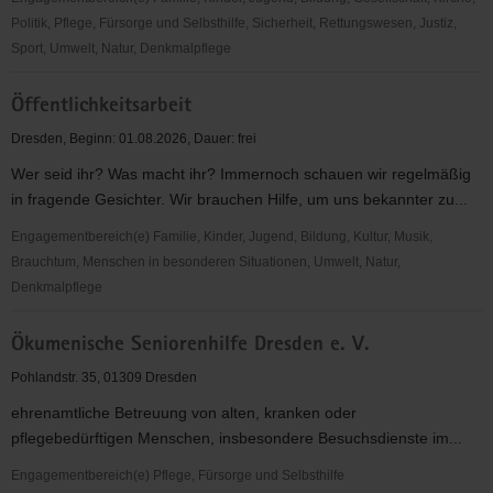
stationären
Politik, Pflege, Fürsorge und Selbsthilfe, Sicherheit, Rettungswesen, Justiz,
Langzeitpflege
Sport, Umwelt, Natur, Denkmalpflege
Zweiradselbsthilfewerkstatt
Öffentlichkeitsarbeit
Dresden
e.V.
Dresden, Beginn: 01.08.2026, Dauer: frei
Wer seid ihr? Was macht ihr? Immernoch schauen wir regelmäßig
in fragende Gesichter. Wir brauchen Hilfe, um uns bekannter zu...
Engagementbereich(e) Familie, Kinder, Jugend, Bildung, Kultur, Musik,
Brauchtum, Menschen in besonderen Situationen, Umwelt, Natur,
Denkmalpflege
Öffentlichkeitsarbeit
Ökumenische Seniorenhilfe Dresden e. V.
Pohlandstr. 35, 01309 Dresden
ehrenamtliche Betreuung von alten, kranken oder
pflegebedürftigen Menschen, insbesondere Besuchsdienste im...
Engagementbereich(e) Pflege, Fürsorge und Selbsthilfe