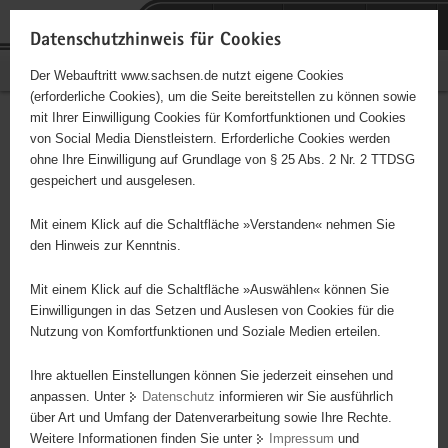
P
Portalübergreifende
o
H
Navigation
Datenschutzhinweis für Cookies
r
a
S
Bürgerschaftliches Engagement
Der Webauftritt www.sachsen.de nutzt eigene Cookies
t
u
e
(erforderliche Cookies), um die Seite bereitstellen zu können sowie
a
p
r
mit Ihrer Einwilligung Cookies für Komfortfunktionen und Cookies
l
t
v
Hauptinhalt
Engagementbörse
von Social Media Dienstleistern. Erforderliche Cookies werden
ü
i
i
ohne Ihre Einwilligung auf Grundlage von § 25 Abs. 2 Nr. 2 TTDSG
b
n
c
gespeichert und ausgelesen.
e
h
e
Ergebnisse auf Karte anzeigen
r
a
Mit einem Klick auf die Schaltfläche »Verstanden« nehmen Sie
g
l
den Hinweis zur Kenntnis.
r
t
Alles
Initiativen
Projekte
e
Mit einem Klick auf die Schaltfläche »Auswählen« können Sie
Nach Alphabet
Nach Postleitzahl
i
Einwilligungen in das Setzen und Auslesen von Cookies für die
Nutzung von Komfortfunktionen und Soziale Medien erteilen.
f
e
Ihre aktuellen Einstellungen können Sie jederzeit einsehen und
650 Suchergebnisse
n
anpassen. Unter
Datenschutz
informieren wir Sie ausführlich
d
über Art und Umfang der Datenverarbeitung sowie Ihre Rechte.
Zeugen der Flucht
e
Weitere Informationen finden Sie unter
Impressum
und
N