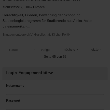
Ökumenisches Informationszentrum e.V.
TelefonSeelsorge
Dresden
Kreuzstrasse 7, 01067 Dresden
Gerechtigkeit, Frieden, Bewahrung der Schöpfung,
Studienbegleitprogramm für Studierende aus Afrika, Asien,
Lateinamerika -...
Engagementbereich(e) Gesellschaft, Kirche, Politik
Ökumenisches
Informationszentrum
nächste
letzte
erste
vorige
e.V.
Seite 65 von 65
Weitere
Login Engagementbörse
Informationen
Nutzername
Passwort