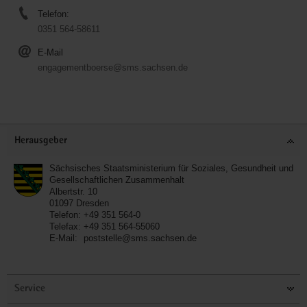
Telefon:
0351 564-58611
E-Mail
engagementboerse@sms.sachsen.de
Service
Herausgeber
Sächsisches Staatsministerium für Soziales, Gesundheit und
Gesellschaftlichen Zusammenhalt
Albertstr. 10
01097
Dresden
Telefon:
+49 351 564-0
Telefax:
+49 351 564-55060
E-Mail:
poststelle@sms.sachsen.de
Service