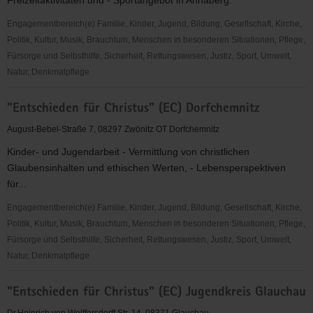
Freizeitaktivitäten und - Sportangebot in Annaberg.
-
Kinder-
Engagementbereich(e) Familie, Kinder, Jugend, Bildung, Gesellschaft, Kirche,
und
Politik, Kultur, Musik, Brauchtum, Menschen in besonderen Situationen, Pflege,
Jugendarbeit
Fürsorge und Selbsthilfe, Sicherheit, Rettungswesen, Justiz, Sport, Umwelt,
Natur, Denkmalpflege
"Entschieden
"Entschieden für Christus" (EC) Dorfchemnitz
für
Christus"
August-Bebel-Straße 7, 08297 Zwönitz OT Dorfchemnitz
(EC)
Kinder- und Jugendarbeit - Vermittlung von christlichen
Annaberg
Glaubensinhalten und ethischen Werten, - Lebensperspektiven
für...
Engagementbereich(e) Familie, Kinder, Jugend, Bildung, Gesellschaft, Kirche,
Politik, Kultur, Musik, Brauchtum, Menschen in besonderen Situationen, Pflege,
Fürsorge und Selbsthilfe, Sicherheit, Rettungswesen, Justiz, Sport, Umwelt,
Natur, Denkmalpflege
"Entschieden
"Entschieden für Christus" (EC) Jugendkreis Glauchau
für
Christus"