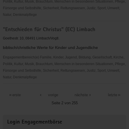
Ebersdorf
Politik, Kultur, Musik, Brauchtum, Menschen in besonderen Situationen, Pflege,
Fürsorge und Selbsthilfe, Sicherheit, Rettungswesen, Justiz, Sport, Umwelt,
Natur, Denkmalpflege
"Entschieden
"Entschieden für Christus" (EC) Limbach
für
Christus"
Goethestr. 10, 08491 Limbach/Vogtl.
(EC)
biblisch/christliche Werte für Kinder und Jugendliche
Kinder-
&
Engagementbereich(e) Familie, Kinder, Jugend, Bildung, Gesellschaft, Kirche,
Jugendarbeit
Politik, Kultur, Musik, Brauchtum, Menschen in besonderen Situationen, Pflege,
Chemnitz
Fürsorge und Selbsthilfe, Sicherheit, Rettungswesen, Justiz, Sport, Umwelt,
Lutherplatz
Natur, Denkmalpflege
"Entschieden
für
erste
vorige
nächste
letzte
Christus"
Seite 2 von 255
(EC)
Limbach
Weitere
Login Engagementbörse
Informationen