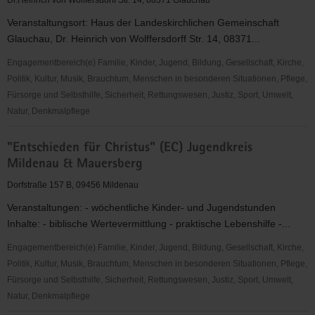
Dr.Heinrich von Wolffersdorff Str. 14, 08371 Glauchau
(EC)
Veranstaltungsort: Haus der Landeskirchlichen Gemeinschaft
Dorfchemnitz
Glauchau, Dr. Heinrich von Wolffersdorff Str. 14, 08371...
Engagementbereich(e) Familie, Kinder, Jugend, Bildung, Gesellschaft, Kirche,
Politik, Kultur, Musik, Brauchtum, Menschen in besonderen Situationen, Pflege,
Fürsorge und Selbsthilfe, Sicherheit, Rettungswesen, Justiz, Sport, Umwelt,
Natur, Denkmalpflege
"Entschieden
"Entschieden für Christus" (EC) Jugendkreis
für
Mildenau & Mauersberg
Christus"
(EC)
Dorfstraße 157 B, 09456 Mildenau
Jugendkreis
Veranstaltungen: - wöchentliche Kinder- und Jugendstunden
Glauchau
Inhalte: - biblische Wertevermittlung - praktische Lebenshilfe -...
Engagementbereich(e) Familie, Kinder, Jugend, Bildung, Gesellschaft, Kirche,
Politik, Kultur, Musik, Brauchtum, Menschen in besonderen Situationen, Pflege,
Fürsorge und Selbsthilfe, Sicherheit, Rettungswesen, Justiz, Sport, Umwelt,
Natur, Denkmalpflege