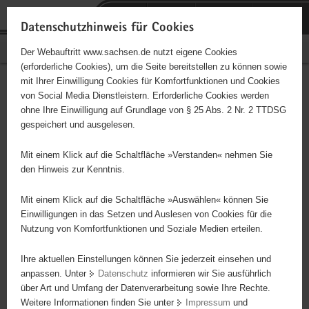
P
Portalübergreifende
o
H
Navigation
Datenschutzhinweis für Cookies
r
a
S
Bürgerschaftliches Engagement
Der Webauftritt www.sachsen.de nutzt eigene Cookies
t
u
e
(erforderliche Cookies), um die Seite bereitstellen zu können sowie
a
p
r
mit Ihrer Einwilligung Cookies für Komfortfunktionen und Cookies
l
t
v
Hauptinhalt
Engagementbörse
von Social Media Dienstleistern. Erforderliche Cookies werden
ü
i
i
ohne Ihre Einwilligung auf Grundlage von § 25 Abs. 2 Nr. 2 TTDSG
b
n
c
gespeichert und ausgelesen.
e
h
e
Ergebnisse auf Karte anzeigen
r
a
Mit einem Klick auf die Schaltfläche »Verstanden« nehmen Sie
g
l
den Hinweis zur Kenntnis.
r
t
Alles
Initiativen
Projekte
e
Mit einem Klick auf die Schaltfläche »Auswählen« können Sie
Nach Alphabet
Nach Postleitzahl
i
Einwilligungen in das Setzen und Auslesen von Cookies für die
Nutzung von Komfortfunktionen und Soziale Medien erteilen.
f
e
Ihre aktuellen Einstellungen können Sie jederzeit einsehen und
2550 Suchergebnisse in »Umwelt, Natur,
n
anpassen. Unter
Datenschutz
informieren wir Sie ausführlich
Denkmalpflege«
d
über Art und Umfang der Datenverarbeitung sowie Ihre Rechte.
e
Weitere Informationen finden Sie unter
Impressum
und
N