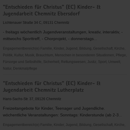
"Entschieden
"Entschieden für Christus" (EC) Kinder- &
für
Jugendarbeit Chemnitz Ebersdorf
Christus"
(EC)
Lichtenauer Straße 34 C, 09131 Chemnitz
Jugendkreis
- freitags wöchentlich Jugendveranstaltungen, kreativ, interaktiv, -
Mildenau
mittwochs Sporttreff, - Chorprojekt, - donnerstags...
&
Mauersberg
Engagementbereich(e) Familie, Kinder, Jugend, Bildung, Gesellschaft, Kirche,
Politik, Kultur, Musik, Brauchtum, Menschen in besonderen Situationen, Pflege,
Fürsorge und Selbsthilfe, Sicherheit, Rettungswesen, Justiz, Sport, Umwelt,
Natur, Denkmalpflege
"Entschieden
"Entschieden für Christus" (EC) Kinder- &
für
Jugendarbeit Chemnitz Lutherplatz
Christus"
(EC)
Hans-Sachs-Str. 37, 09126 Chemnitz
Kinder-
Freizeitangebote für Kinder, Teenager und Jugendliche.
&
wöchentliche Veranstaltungen: Sonntags: Kinderstunde (ab 2-3...
Jugendarbeit
Chemnitz
Engagementbereich(e) Familie, Kinder, Jugend, Bildung, Gesellschaft, Kirche,