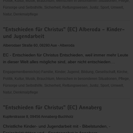
Aue
Politik, Kultur, Musik, Brauchtum, Menschen in besonderen Situationen, Pflege,
Fürsorge und Selbsthilfe, Sicherheit, Rettungswesen, Justiz, Sport, Umwelt,
Natur, Denkmalpflege
"Entschieden
"Entschieden für Christus" (EC) Alberoda - Kinder-
für
und Jugendarbeit
Christus"
(EC)
Alberodaer Straße 60, 08280 Aue - Alberoda
-
EC - Entschieden für Christus Entschieden, weil immer mehr Leute
Sächsischer
in dieser Welt alles mögliche sind, aber nicht entschieden....
Jugendverband
in
Engagementbereich(e) Familie, Kinder, Jugend, Bildung, Gesellschaft, Kirche,
Beerheide
Politik, Kultur, Musik, Brauchtum, Menschen in besonderen Situationen, Pflege,
Fürsorge und Selbsthilfe, Sicherheit, Rettungswesen, Justiz, Sport, Umwelt,
Natur, Denkmalpflege
"Entschieden
"Entschieden für Christus" (EC) Annaberg
für
Christus"
Kupferstrasse 8, 09456 Annaberg-Buchholz
(EC)
Christliche Kinder- und Jugendarbeit mit - Bibelstunden, -
Alberoda