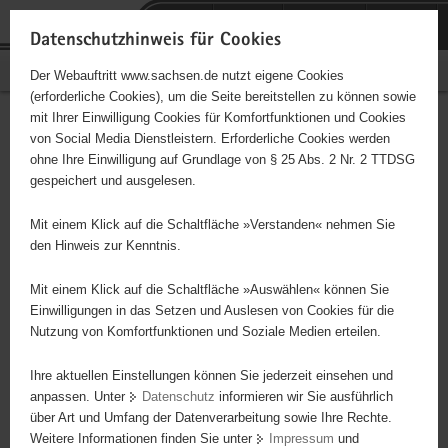
P
Portalübergreifende
o
H
Navigation
Datenschutzhinweis für Cookies
r
a
S
Bürgerschaftliches Engagement
Der Webauftritt www.sachsen.de nutzt eigene Cookies
t
u
e
(erforderliche Cookies), um die Seite bereitstellen zu können sowie
a
p
r
mit Ihrer Einwilligung Cookies für Komfortfunktionen und Cookies
l
t
v
Hauptinhalt
Engagementbörse
von Social Media Dienstleistern. Erforderliche Cookies werden
ü
i
i
ohne Ihre Einwilligung auf Grundlage von § 25 Abs. 2 Nr. 2 TTDSG
b
n
c
gespeichert und ausgelesen.
e
h
e
Ergebnisse auf Karte anzeigen
r
a
Mit einem Klick auf die Schaltfläche »Verstanden« nehmen Sie
g
l
den Hinweis zur Kenntnis.
r
t
Alles
Initiativen
Projekte
e
Mit einem Klick auf die Schaltfläche »Auswählen« können Sie
Nach Alphabet
Nach Postleitzahl
i
Einwilligungen in das Setzen und Auslesen von Cookies für die
Nutzung von Komfortfunktionen und Soziale Medien erteilen.
f
e
Ihre aktuellen Einstellungen können Sie jederzeit einsehen und
2515 Suchergebnisse in »Umwelt, Natur,
n
anpassen. Unter
Datenschutz
informieren wir Sie ausführlich
Denkmalpflege«
d
über Art und Umfang der Datenverarbeitung sowie Ihre Rechte.
e
Weitere Informationen finden Sie unter
Impressum
und
N