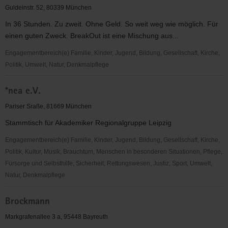
Future
Guldeinstr. 52, 80339 München
In 36 Stunden. Zu zweit. Ohne Geld. So weit weg wie möglich. Für
einen guten Zweck. BreakOut ist eine Mischung aus...
Engagementbereich(e) Familie, Kinder, Jugend, Bildung, Gesellschaft, Kirche,
Politik, Umwelt, Natur, Denkmalpflege
BreakOut
*nea e.V.
e.V.
Pariser Sraße, 81669 München
Stammtisch für Akademiker Regionalgruppe Leipzig
Engagementbereich(e) Familie, Kinder, Jugend, Bildung, Gesellschaft, Kirche,
Politik, Kultur, Musik, Brauchtum, Menschen in besonderen Situationen, Pflege,
Fürsorge und Selbsthilfe, Sicherheit, Rettungswesen, Justiz, Sport, Umwelt,
Natur, Denkmalpflege
*nea
Brockmann
e.V.
Markgrafenallee 3 a, 95448 Bayreuth