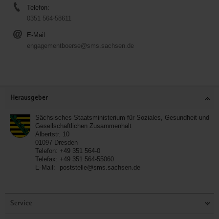
Telefon:
0351 564-58611
E-Mail
engagementboerse@sms.sachsen.de
Service
Herausgeber
Sächsisches Staatsministerium für Soziales, Gesundheit und
Gesellschaftlichen Zusammenhalt
Albertstr. 10
01097
Dresden
Telefon:
+49 351 564-0
Telefax:
+49 351 564-55060
E-Mail:
poststelle@sms.sachsen.de
Service