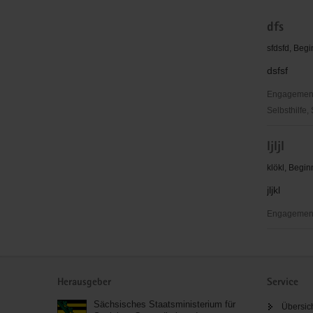
dfs
sfdsfd, Beg
dsfsf
Engagementbe
Selbsthilfe,
dfs
ljljl
klökl, Begi
jljkl
Engagement
ljljl
Service
Herausgeber
Service
Sächsisches Staatsministerium für
Übersic