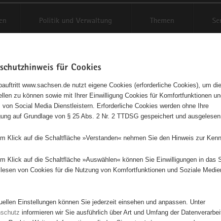
en
Politik und Verwaltung
Themen
Se
schutzhinweis für Cookies
Schriftgröße anpassen
Kontr
auftritt www.sachsen.de nutzt eigene Cookies (erforderliche Cookies), um die
tellen zu können sowie mit Ihrer Einwilligung Cookies für Komfortfunktionen u
IS: Tätigkeiten und Aufgaben
t
 von Social Media Dienstleistern. Erforderliche Cookies werden ohne Ihre
igung auf Grundlage von § 25 Abs. 2 Nr. 2 TTDSG gespeichert und ausgelesen
onale Initiativen in Sachsen
em Klick auf die Schaltfläche »Verstanden« nehmen Sie den Hinweis zur Kenn
URIS Stiftung e. V.
em Klick auf die Schaltfläche »Auswählen« können Sie Einwilligungen in das 
lesen von Cookies für die Nutzung von Komfortfunktionen und Soziale Medie
Diese Initiative ist besonders für Kinder und Jugendliche geeignet.
tuellen Einstellungen können Sie jederzeit einsehen und anpassen. Unter
anisiert ehrenamtliche und gemeinnützige Betätigung für Langzeitarbe
nschutz
informieren wir Sie ausführlich über Art und Umfang der Datenverarbe