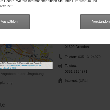
hre Rechte. Weitere Informationen finden Sie unter
Impressum
und
TAURIS: Tätigkeiten und
refreiheit
.
Aufgaben: Regionale Initia
Sachsen
Auswählen
Verstanden
Herr Gunther Piefke
Anschrift:
Bergmannstraße 21
01309 Dresden
Telefon:
0351 3124970
asDE © Bundesamt für Kartographie und Geodäsie,
Telefax:
bAtlasSN
© Staatsbetrieb Geobasisinformation und
sen (GeoSN), 2016
0351 3124971
e Angebote in der Umgebung
Internet:
[URL]
planung
te