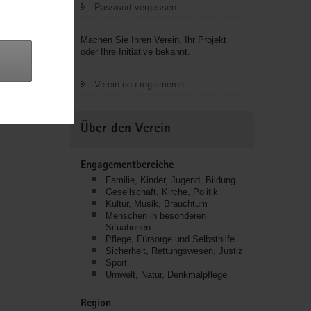
Passwort vergessen
tiven in
Machen Sie Ihren Verein, Ihr Projekt
oder Ihre Initiative bekannt.
Verein neu registrieren
Über den Verein
Engagementbereiche
Familie, Kinder, Jugend, Bildung
Gesellschaft, Kirche, Politik
Kultur, Musik, Brauchtum
Menschen in besonderen
Situationen
Pflege, Fürsorge und Selbsthilfe
Sicherheit, Rettungswesen, Justiz
Sport
Umwelt, Natur, Denkmalpflege
Region