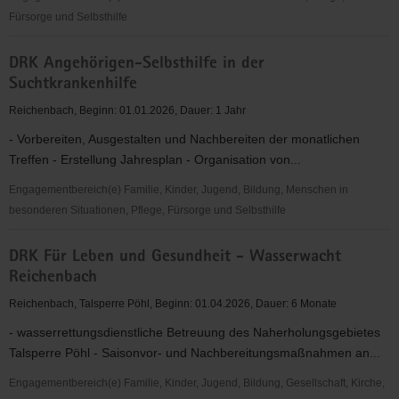
Fürsorge und Selbsthilfe
DRK
DRK Angehörigen-Selbsthilfe in der
Selbsthilfegruppenarbeit
Suchtkrankenhilfe
-
"Trockene
Reichenbach, Beginn: 01.01.2026, Dauer: 1 Jahr
Alkoholiker"
- Vorbereiten, Ausgestalten und Nachbereiten der monatlichen
Treffen - Erstellung Jahresplan - Organisation von...
Engagementbereich(e) Familie, Kinder, Jugend, Bildung, Menschen in
besonderen Situationen, Pflege, Fürsorge und Selbsthilfe
DRK
DRK Für Leben und Gesundheit - Wasserwacht
Angehörigen-
Reichenbach
Selbsthilfe
in
Reichenbach, Talsperre Pöhl, Beginn: 01.04.2026, Dauer: 6 Monate
der
- wasserrettungsdienstliche Betreuung des Naherholungsgebietes
Suchtkrankenhilfe
Talsperre Pöhl - Saisonvor- und Nachbereitungsmaßnahmen an...
Engagementbereich(e) Familie, Kinder, Jugend, Bildung, Gesellschaft, Kirche,