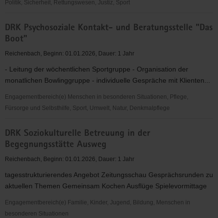
Politik, Sicherheit, Rettungswesen, Justiz, Sport
DRK
DRK Psychosoziale Kontakt- und Beratungsstelle "Das
Für
Boot"
Leben
und
Reichenbach, Beginn: 01.01.2026, Dauer: 1 Jahr
Gesundheit
- Leitung der wöchentlichen Sportgruppe - Organisation der
-
monatlichen Bowlinggruppe - individuelle Gespräche mit Klienten...
Wasserwacht
Reichenbach
Engagementbereich(e) Menschen in besonderen Situationen, Pflege,
Fürsorge und Selbsthilfe, Sport, Umwelt, Natur, Denkmalpflege
DRK
DRK Soziokulturelle Betreuung in der
Psychosoziale
Begegnungsstätte Ausweg
Kontakt-
und
Reichenbach, Beginn: 01.01.2026, Dauer: 1 Jahr
Beratungsstelle
tagesstrukturierendes Angebot Zeitungsschau Gesprächsrunden zu
"Das
aktuellen Themen Gemeinsam Kochen Ausflüge Spielevormittage
Boot"
Engagementbereich(e) Familie, Kinder, Jugend, Bildung, Menschen in
besonderen Situationen