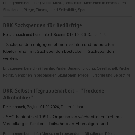
Engagementbereich(e) Kultur, Musik, Brauchtum, Menschen in besonderen
Situationen, Pflege, Fürsorge und Selbsthilfe, Sport
DRK
DRK Sachspenden für Bedürftige
Die
Mobilen
Reichenbach und Lengenfeld, Beginn: 01.01.2026, Dauer: 1 Jahr
Senioren
- Sachspenden entgegennehmen, sichten und aufbereiten -
-
Kleidertruhen mit Sachspenden bestücken - Sachspenden
soziokulturelle
werden...
Betreuung
von
Engagementbereich(e) Familie, Kinder, Jugend, Bildung, Gesellschaft, Kirche,
Senioren
Politik, Menschen in besonderen Situationen, Pflege, Fürsorge und Selbsthilfe
DRK
DRK Selbsthilfegruppenarbeit - "Trockene
Sachspenden
Alkoholiker"
für
Bedürftige
Reichenbach, Beginn: 01.01.2026, Dauer: 1 Jahr
- SHG besteht seit 1991 - Organisation wöchentlicher Treffen -
Vorstellung in Kliniken - Teilnahme an Ehemaligen- und...
Engagementbereich(e) Menschen in besonderen Situationen, Pflege,