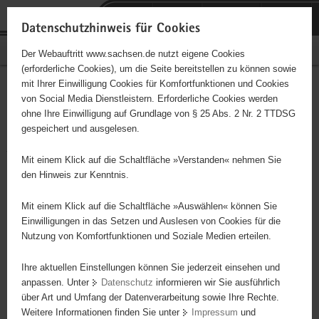
P
Portalübergreifende
o
H
Navigation
Datenschutzhinweis für Cookies
r
a
S
Bürgerschaftliches Engagement
Der Webauftritt www.sachsen.de nutzt eigene Cookies
t
u
e
(erforderliche Cookies), um die Seite bereitstellen zu können sowie
a
p
r
mit Ihrer Einwilligung Cookies für Komfortfunktionen und Cookies
l
t
v
Deutsches Rotes Kreuz (DRK)
Hauptinhalt
von Social Media Dienstleistern. Erforderliche Cookies werden
ü
i
i
ohne Ihre Einwilligung auf Grundlage von § 25 Abs. 2 Nr. 2 TTDSG
Kreisverband
b
n
c
gespeichert und ausgelesen.
e
h
e
Vogtland/Reichenbach e. V.
r
a
Mit einem Klick auf die Schaltfläche »Verstanden« nehmen Sie
g
l
den Hinweis zur Kenntnis.
Träger: DRK KV Vogtland/Reichenbach e. V.
r
t
e
Mit einem Klick auf die Schaltfläche »Auswählen« können Sie
Zählt zu den Spitzenverbänden der Freien Wohlfahrtspflege.
i
Einwilligungen in das Setzen und Auslesen von Cookies für die
Grundsätze des täglichen Handelns sind: Menschlichkeit,
Nutzung von Komfortfunktionen und Soziale Medien erteilen.
f
Unparteilichkeit, Neutralität, Unabhängigkeit, Freiwilligkeit,
e
Universalität und Einheit.
Ihre aktuellen Einstellungen können Sie jederzeit einsehen und
n
anpassen. Unter
Datenschutz
informieren wir Sie ausführlich
d
über Art und Umfang der Datenverarbeitung sowie Ihre Rechte.
e
Weitere Informationen finden Sie unter
Impressum
und
N