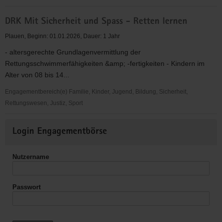
DRK
DRK Mit Sicherheit und Spass - Retten lernen
Soziokulturelle
Betreuung
Plauen, Beginn: 01.01.2026, Dauer: 1 Jahr
in
- altersgerechte Grundlagenvermittlung der
der
Rettungsschwimmerfähigkeiten &amp; -fertigkeiten - Kindern im
Begegnungsstätte
Alter von 08 bis 14...
Ausweg
Engagementbereich(e) Familie, Kinder, Jugend, Bildung, Sicherheit,
Rettungswesen, Justiz, Sport
DRK
Weitere
Mit
Login Engagementbörse
Informationen
Sicherheit
und
Nutzername
Spass
-
Retten
Passwort
lernen